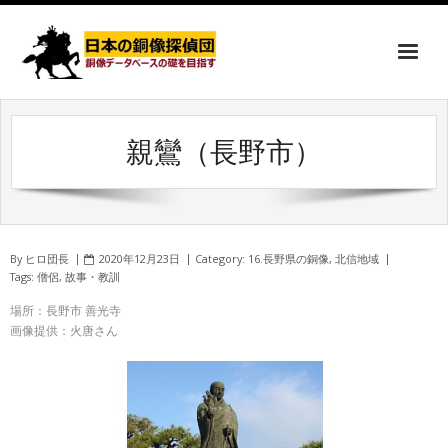
親鸞（長野市）
By
ヒロ団長
2020年12月23日
Category:
16.長野県の銅像
,
北信地域
Tags:
僧侶
,
故事・教訓
場所：長野市 善光寺
画像提供：火唐さん