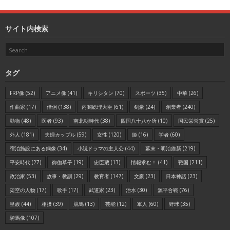
サイト内検索
タグ
FRP像
(52)
アニメ像
(41)
キリシタン
(70)
スポーツ
(35)
中華
(26)
作曲家
(17)
僧侶
(138)
内閣総理大臣
(61)
剣豪
(24)
創業者
(240)
動物
(48)
医者
(93)
南北朝時代
(38)
四国八十八か所
(10)
国民栄誉賞
(25)
外人
(181)
夫婦カップル
(59)
女性
(120)
姫
(16)
学者
(60)
宿泊施設にある銅像
(34)
小説ドラマの主人公
(44)
幕末・明治維新
(219)
平安時代
(27)
御伽草子
(19)
忠臣蔵
(13)
情報求む！
(41)
戦国
(211)
政治家
(53)
故事・教訓
(29)
教育者
(147)
文豪
(23)
日本神話
(23)
架空の人物
(17)
歌手
(17)
武道家
(23)
治水
(30)
源平合戦
(76)
皇族
(44)
相撲
(39)
競馬
(13)
芸能
(12)
軍人
(60)
野球
(35)
騎馬像
(107)