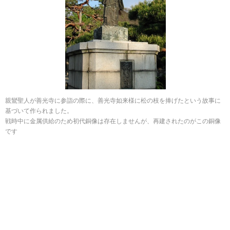
親鸞聖人が善光寺に参詣の際に、善光寺如来様に松の枝を捧げたという故事に
基づいて作られました。
戦時中に金属供給のため初代銅像は存在しませんが、再建されたのがこの銅像
です