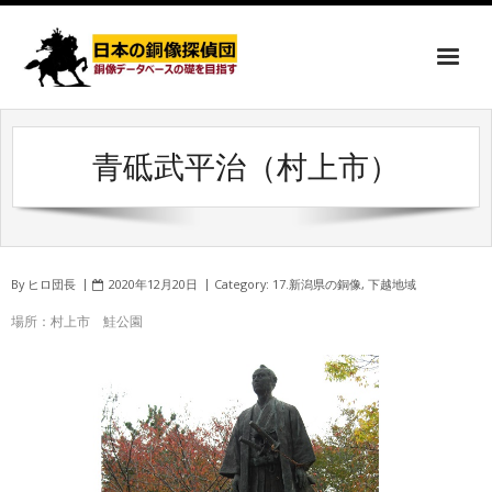
青砥武平治（村上市）
By
ヒロ団長
2020年12月20日
Category:
17.新潟県の銅像
,
下越地域
場所：村上市 鮭公園