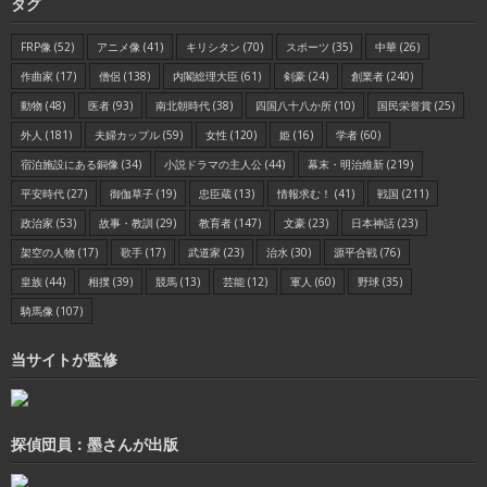
タグ
FRP像
(52)
アニメ像
(41)
キリシタン
(70)
スポーツ
(35)
中華
(26)
作曲家
(17)
僧侶
(138)
内閣総理大臣
(61)
剣豪
(24)
創業者
(240)
動物
(48)
医者
(93)
南北朝時代
(38)
四国八十八か所
(10)
国民栄誉賞
(25)
外人
(181)
夫婦カップル
(59)
女性
(120)
姫
(16)
学者
(60)
宿泊施設にある銅像
(34)
小説ドラマの主人公
(44)
幕末・明治維新
(219)
平安時代
(27)
御伽草子
(19)
忠臣蔵
(13)
情報求む！
(41)
戦国
(211)
政治家
(53)
故事・教訓
(29)
教育者
(147)
文豪
(23)
日本神話
(23)
架空の人物
(17)
歌手
(17)
武道家
(23)
治水
(30)
源平合戦
(76)
皇族
(44)
相撲
(39)
競馬
(13)
芸能
(12)
軍人
(60)
野球
(35)
騎馬像
(107)
当サイトが監修
探偵団員：墨さんが出版