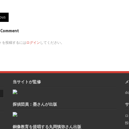
ious
e Comment
トを投稿するには
ログイン
してください。
当サイトが監修
メ
do
探偵団員：墨さんが出版
サ
ロ
投
銅像教育を提唱する丸岡慎弥さん出版