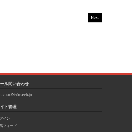
Next
ール問い合わせ
uzoux@infoseek.jp
イト管理
グイン
稿フィード