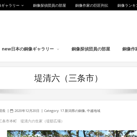
像ギャラリー
銅像探偵団員の部屋
銅像作家の巨匠列伝
銅像ランキ
new日本の銅像ギャラリー
銅像探偵団員の部屋
銅像作
堤清六（三条市）
団長
2020年12月20日
Category:
17.新潟県の銅像
,
中越地域
三条市本町 堤清六の生家（堤邸広場）