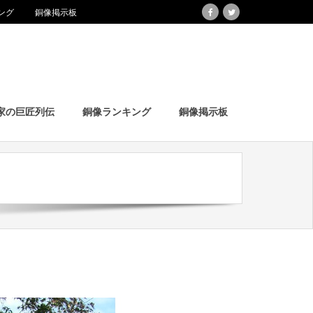
ング
銅像掲示板
家の巨匠列伝
銅像ランキング
銅像掲示板