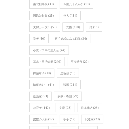
南北朝時代
(38)
四国八十八か所
(10)
国民栄誉賞
(25)
外人
(181)
夫婦カップル
(59)
女性
(120)
姫
(16)
学者
(60)
宿泊施設にある銅像
(34)
小説ドラマの主人公
(44)
幕末・明治維新
(219)
平安時代
(27)
御伽草子
(19)
忠臣蔵
(13)
情報求む！
(41)
戦国
(211)
政治家
(53)
故事・教訓
(29)
教育者
(147)
文豪
(23)
日本神話
(23)
架空の人物
(17)
歌手
(17)
武道家
(23)