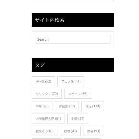
サイト内検索
タグ
FRP像
(52)
アニメ像
(41)
キリシタン
(70)
スポーツ
(35)
中華
(26)
作曲家
(17)
僧侶
(138)
内閣総理大臣
(61)
剣豪
(24)
創業者
(240)
動物
(48)
医者
(93)