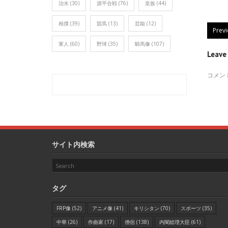
治水
(30)
源平合戦
(76)
皇族
(44)
相撲
(39)
競馬
(13)
芸能
(12)
Prev
軍人
(60)
野球
(35)
騎馬像
(107)
Leav
コメン
サイト内検索
タグ
FRP像
(52)
アニメ像
(41)
キリシタン
(70)
スポーツ
(35)
中華
(26)
作曲家
(17)
僧侶
(138)
内閣総理大臣
(61)