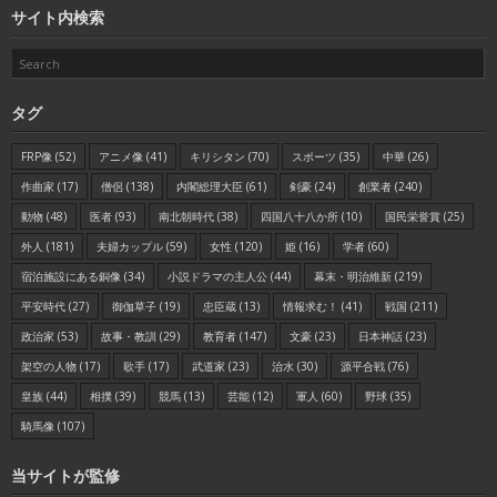
サイト内検索
タグ
FRP像
(52)
アニメ像
(41)
キリシタン
(70)
スポーツ
(35)
中華
(26)
作曲家
(17)
僧侶
(138)
内閣総理大臣
(61)
剣豪
(24)
創業者
(240)
動物
(48)
医者
(93)
南北朝時代
(38)
四国八十八か所
(10)
国民栄誉賞
(25)
外人
(181)
夫婦カップル
(59)
女性
(120)
姫
(16)
学者
(60)
宿泊施設にある銅像
(34)
小説ドラマの主人公
(44)
幕末・明治維新
(219)
平安時代
(27)
御伽草子
(19)
忠臣蔵
(13)
情報求む！
(41)
戦国
(211)
政治家
(53)
故事・教訓
(29)
教育者
(147)
文豪
(23)
日本神話
(23)
架空の人物
(17)
歌手
(17)
武道家
(23)
治水
(30)
源平合戦
(76)
皇族
(44)
相撲
(39)
競馬
(13)
芸能
(12)
軍人
(60)
野球
(35)
騎馬像
(107)
当サイトが監修