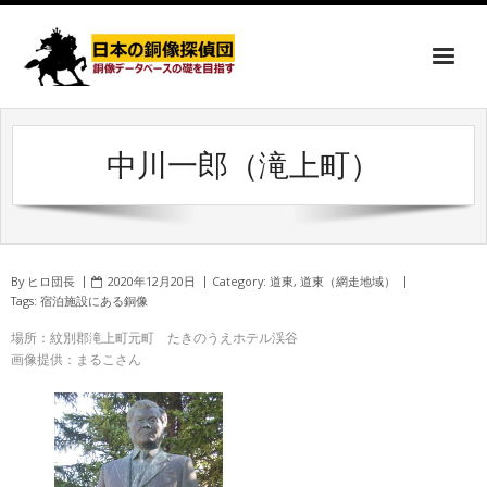
中川一郎（滝上町）
By
ヒロ団長
2020年12月20日
Category:
道東
,
道東（網走地域）
Tags:
宿泊施設にある銅像
場所：紋別郡滝上町元町 たきのうえホテル渓谷
画像提供：まるこさん