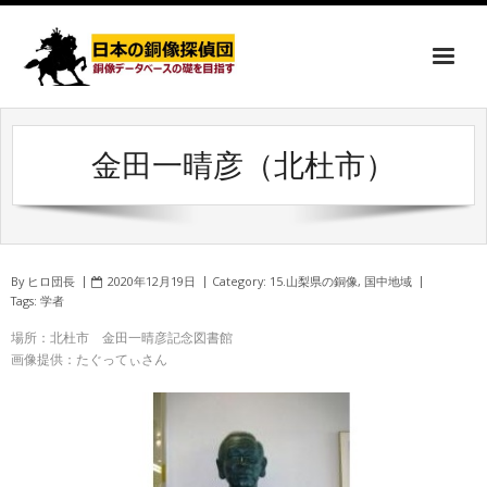
金田一晴彦（北杜市）
By
ヒロ団長
2020年12月19日
Category:
15.山梨県の銅像
,
国中地域
Tags:
学者
場所：北杜市 金田一晴彦記念図書館
画像提供：たぐってぃさん