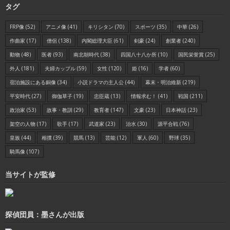
タグ
FRP像
(52)
アニメ像
(41)
キリシタン
(70)
スポーツ
(35)
中華
(26)
作曲家
(17)
僧侶
(138)
内閣総理大臣
(61)
剣豪
(24)
創業者
(240)
動物
(48)
医者
(93)
南北朝時代
(38)
四国八十八か所
(10)
国民栄誉賞
(25)
外人
(181)
夫婦カップル
(59)
女性
(120)
姫
(16)
学者
(60)
宿泊施設にある銅像
(34)
小説ドラマの主人公
(44)
幕末・明治維新
(219)
平安時代
(27)
御伽草子
(19)
忠臣蔵
(13)
情報求む！
(41)
戦国
(211)
政治家
(53)
故事・教訓
(29)
教育者
(147)
文豪
(23)
日本神話
(23)
架空の人物
(17)
歌手
(17)
武道家
(23)
治水
(30)
源平合戦
(76)
皇族
(44)
相撲
(39)
競馬
(13)
芸能
(12)
軍人
(60)
野球
(35)
騎馬像
(107)
当サイトが監修
探偵団員：墨さんが出版