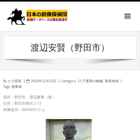
渡辺安賢（野田市）
By
ヒロ団長
2020年12月12日
Category:
12.千葉県の銅像
,
東葛地域
Tags:
創業者
場所：野田市 渡辺農事（株）
住所：野田市柳沢１13
画像提供：NANAKOさん