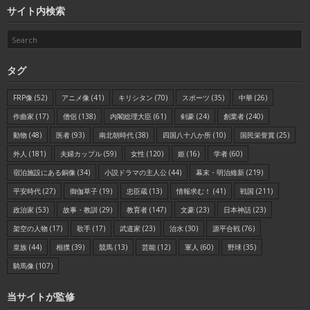
サイト内検索
タグ
FRP像
(52)
アニメ像
(41)
キリシタン
(70)
スポーツ
(35)
中華
(26)
作曲家
(17)
僧侶
(138)
内閣総理大臣
(61)
剣豪
(24)
創業者
(240)
動物
(48)
医者
(93)
南北朝時代
(38)
四国八十八か所
(10)
国民栄誉賞
(25)
外人
(181)
夫婦カップル
(59)
女性
(120)
姫
(16)
学者
(60)
宿泊施設にある銅像
(34)
小説ドラマの主人公
(44)
幕末・明治維新
(219)
平安時代
(27)
御伽草子
(19)
忠臣蔵
(13)
情報求む！
(41)
戦国
(211)
政治家
(53)
故事・教訓
(29)
教育者
(147)
文豪
(23)
日本神話
(23)
架空の人物
(17)
歌手
(17)
武道家
(23)
治水
(30)
源平合戦
(76)
皇族
(44)
相撲
(39)
競馬
(13)
芸能
(12)
軍人
(60)
野球
(35)
騎馬像
(107)
当サイトが監修