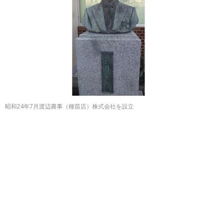
昭和24年7月渡辺農事（種苗店）株式会社を設立