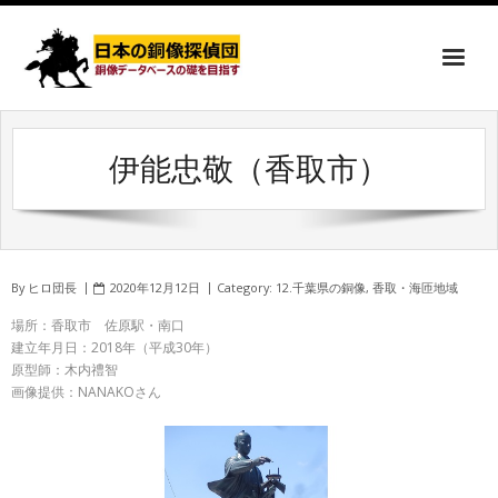
伊能忠敬（香取市）
By
ヒロ団長
2020年12月12日
Category:
12.千葉県の銅像
,
香取・海匝地域
場所：香取市 佐原駅・南口
建立年月日：2018年（平成30年）
原型師：木内禮智
画像提供：NANAKOさん