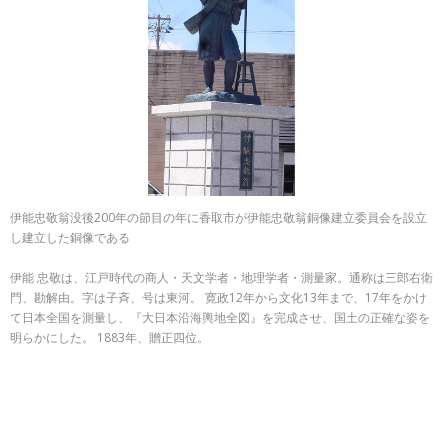
伊能忠敬翁没後200年の節目の年に香取市が伊能忠敬翁銅像建立委員会を設立
し建立した銅像である
伊能 忠敬は、江戸時代の商人・天文学者・地理学者・測量家。通称は三郎右衛
門、勘解由。字は子斉、号は東河。 寛政12年から文化13年まで、17年をかけ
て日本全国を測量し、『大日本沿海輿地全図』を完成させ、国土の正確な姿を
明らかにした。 1883年、贈正四位。