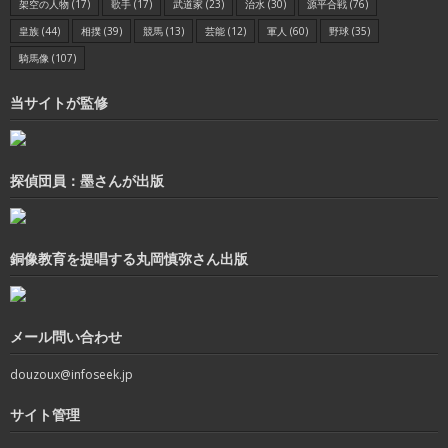
架空の人物
(17)
歌手
(17)
武道家
(23)
治水
(30)
源平合戦
(76)
皇族
(44)
相撲
(39)
競馬
(13)
芸能
(12)
軍人
(60)
野球
(35)
騎馬像
(107)
当サイトが監修
探偵団員：墨さんが出版
銅像教育を提唱する丸岡慎弥さん出版
メール問い合わせ
douzoux@infoseek.jp
サイト管理