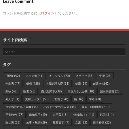
Leave Comment
コメントを投稿するには
ログイン
してください。
サイト内検索
タグ
FRP像
(52)
アニメ像
(41)
キリシタン
(70)
スポーツ
(35)
中華
(26)
作曲家
(17)
僧侶
(138)
内閣総理大臣
(61)
剣豪
(24)
創業者
(240)
動物
(48)
医者
(93)
南北朝時代
(38)
四国八十八か所
(10)
国民栄誉賞
(25)
外人
(181)
夫婦カップル
(59)
女性
(120)
姫
(16)
学者
(60)
宿泊施設にある銅像
(34)
小説ドラマの主人公
(44)
幕末・明治維新
(219)
平安時代
(27)
御伽草子
(19)
忠臣蔵
(13)
情報求む！
(41)
戦国
(211)
政治家
(53)
故事・教訓
(29)
教育者
(147)
文豪
(23)
日本神話
(23)