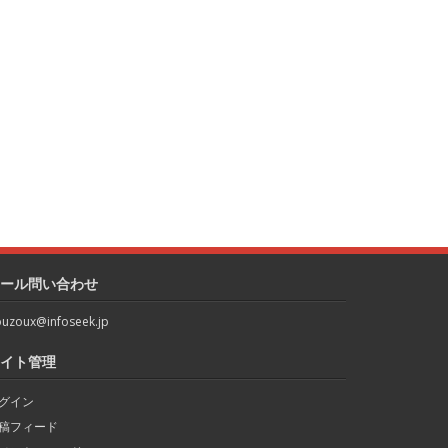
ール問い合わせ
uzoux@infoseek.jp
イト管理
グイン
稿フィード