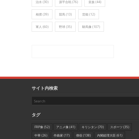
治水
(30)
源平合戦
(76)
皇族
(44)
相撲
(39)
競馬
(13)
芸能
(12)
軍人
(60)
野球
(35)
騎馬像
(107)
サイト内検索
タグ
FRP像
(52)
アニメ像
(41)
キリシタン
(70)
スポーツ
(35)
中華
(26)
作曲家
(17)
僧侶
(138)
内閣総理大臣
(61)