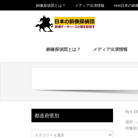
銅像探偵団とは？
メディア出演情報
new日本の銅
銅像探偵団とは？
メディア出演情報
By
ヒロ
都道府県別
場所：
画像提