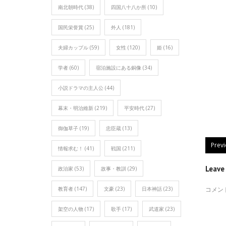
南北朝時代
(38)
四国八十八か所
(10)
国民栄誉賞
(25)
外人
(181)
夫婦カップル
(59)
女性
(120)
姫
(16)
学者
(60)
宿泊施設にある銅像
(34)
小説ドラマの主人公
(44)
幕末・明治維新
(219)
平安時代
(27)
御伽草子
(19)
忠臣蔵
(13)
Prev
情報求む！
(41)
戦国
(211)
Leav
政治家
(53)
故事・教訓
(29)
教育者
(147)
文豪
(23)
日本神話
(23)
コメン
架空の人物
(17)
歌手
(17)
武道家
(23)