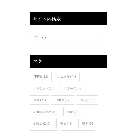
サイト内検索
タグ
FRP像
(52)
アニメ像
(41)
キリシタン
(70)
スポーツ
(35)
中華
(26)
作曲家
(17)
僧侶
(138)
内閣総理大臣
(61)
剣豪
(24)
創業者
(240)
動物
(48)
医者
(93)