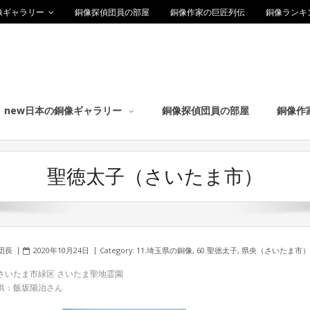
像ギャラリー
銅像探偵団員の部屋
銅像作家の巨匠列伝
銅像ランキ
new日本の銅像ギャラリー
銅像探偵団員の部屋
銅像作
聖徳太子（さいたま市）
団長
2020年10月24日
Category:
11.埼玉県の銅像
,
60.聖徳太子
,
県央（さいたま市）
さいたま市緑区 さいたま聖地霊園
供：飯坂陽治さん