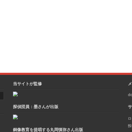
当サイトが監修
メ
do
探偵団員：墨さんが出版
サ
ロ
投
銅像教育を提唱する丸岡慎弥さん出版