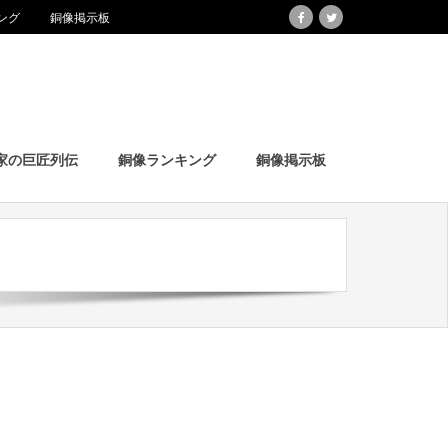
ング
銅像掲示板
家の巨匠列伝
銅像ランキング
銅像掲示板