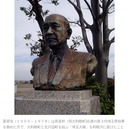
栗原浩（１９００～１９７８）は原道村（現大利根町)出身の第３代埼玉県知事
を務めた方で、大利根町と北川辺町を結ぶ「埼玉大橋」を利根川に架けたこと