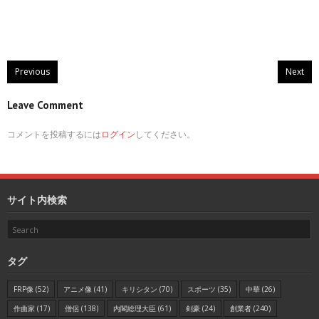
Previous
Next
Leave Comment
コメントを投稿するには
ログイン
してください。
サイト内検索
タグ
FRP像
(52)
アニメ像
(41)
キリシタン
(70)
スポーツ
(35)
中華
(26)
作曲家
(17)
僧侶
(138)
内閣総理大臣
(61)
剣豪
(24)
創業者
(240)