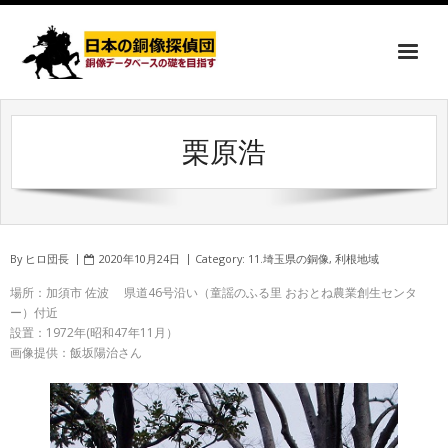
栗原浩
By
ヒロ団長
2020年10月24日
Category:
11.埼玉県の銅像
,
利根地域
場所：加須市 佐波 県道46号沿い（童謡のふる里 おおとね農業創生センタ
ー）付近
設置：1972年(昭和47年11月）
画像提供：飯坂陽治さん