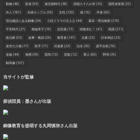
動物
(48)
医者
(93)
南北朝時代
(38)
四国八十八か所
(10)
国民栄誉賞
(25)
外人
(181)
夫婦カップル
(59)
女性
(120)
姫
(16)
学者
(60)
宿泊施設にある銅像
(34)
小説ドラマの主人公
(44)
幕末・明治維新
(219)
平安時代
(27)
御伽草子
(19)
忠臣蔵
(13)
情報求む！
(41)
戦国
(211)
政治家
(53)
故事・教訓
(29)
教育者
(147)
文豪
(23)
日本神話
(23)
架空の人物
(17)
歌手
(17)
武道家
(23)
治水
(30)
源平合戦
(76)
皇族
(44)
相撲
(39)
競馬
(13)
芸能
(12)
軍人
(60)
野球
(35)
騎馬像
(107)
当サイトが監修
探偵団員：墨さんが出版
銅像教育を提唱する丸岡慎弥さん出版