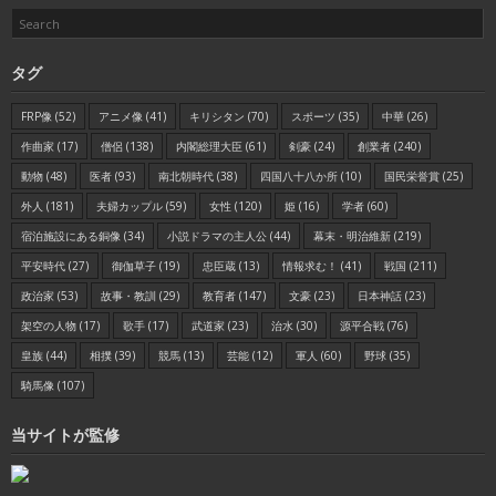
タグ
FRP像
(52)
アニメ像
(41)
キリシタン
(70)
スポーツ
(35)
中華
(26)
作曲家
(17)
僧侶
(138)
内閣総理大臣
(61)
剣豪
(24)
創業者
(240)
動物
(48)
医者
(93)
南北朝時代
(38)
四国八十八か所
(10)
国民栄誉賞
(25)
外人
(181)
夫婦カップル
(59)
女性
(120)
姫
(16)
学者
(60)
宿泊施設にある銅像
(34)
小説ドラマの主人公
(44)
幕末・明治維新
(219)
平安時代
(27)
御伽草子
(19)
忠臣蔵
(13)
情報求む！
(41)
戦国
(211)
政治家
(53)
故事・教訓
(29)
教育者
(147)
文豪
(23)
日本神話
(23)
架空の人物
(17)
歌手
(17)
武道家
(23)
治水
(30)
源平合戦
(76)
皇族
(44)
相撲
(39)
競馬
(13)
芸能
(12)
軍人
(60)
野球
(35)
騎馬像
(107)
当サイトが監修