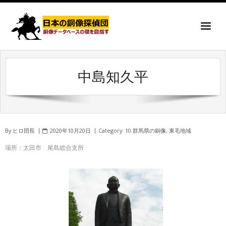
中島知久平
By
ヒロ団長
2020年10月20日
Category:
10.群馬県の銅像
,
東毛地域
場所：太田市 尾島総合支所