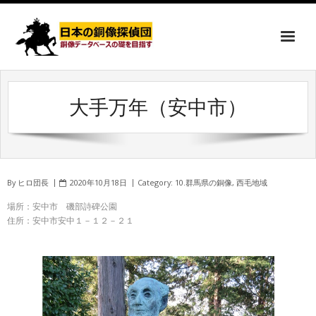
大手万年（安中市）
By
ヒロ団長
2020年10月18日
Category:
10.群馬県の銅像
,
西毛地域
場所：安中市 磯部詩碑公園
住所：安中市安中１－１２－２１