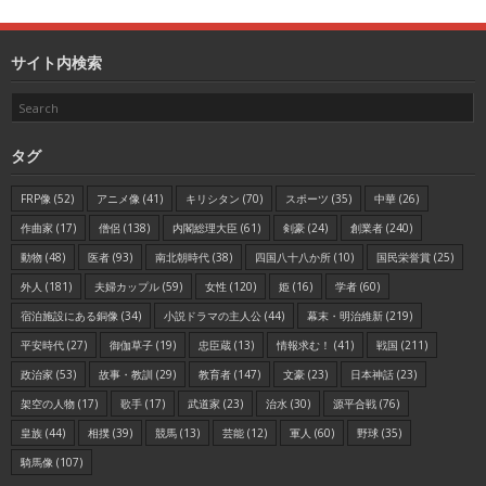
サイト内検索
タグ
FRP像
(52)
アニメ像
(41)
キリシタン
(70)
スポーツ
(35)
中華
(26)
作曲家
(17)
僧侶
(138)
内閣総理大臣
(61)
剣豪
(24)
創業者
(240)
動物
(48)
医者
(93)
南北朝時代
(38)
四国八十八か所
(10)
国民栄誉賞
(25)
外人
(181)
夫婦カップル
(59)
女性
(120)
姫
(16)
学者
(60)
宿泊施設にある銅像
(34)
小説ドラマの主人公
(44)
幕末・明治維新
(219)
平安時代
(27)
御伽草子
(19)
忠臣蔵
(13)
情報求む！
(41)
戦国
(211)
政治家
(53)
故事・教訓
(29)
教育者
(147)
文豪
(23)
日本神話
(23)
架空の人物
(17)
歌手
(17)
武道家
(23)
治水
(30)
源平合戦
(76)
皇族
(44)
相撲
(39)
競馬
(13)
芸能
(12)
軍人
(60)
野球
(35)
騎馬像
(107)