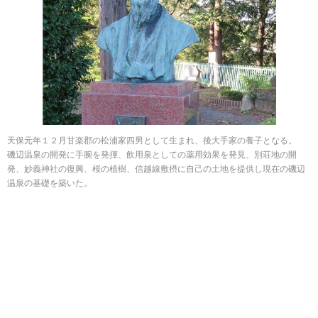
天保元年１２月甘楽郡の松浦家四男として生まれ、後大手家の養子となる。
磯辺温泉の開発に手腕を発揮、飲用泉としての薬用効果を発見、別荘地の開
発、妙義神社の復興、桜の植樹、信越線敷摂に自己の土地を提供し現在の磯辺
温泉の基礎を築いた。