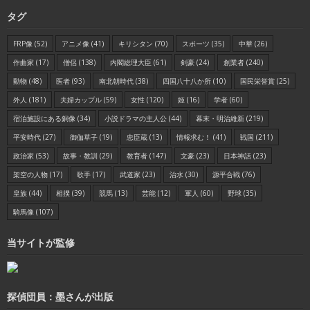
タグ
FRP像
(52)
アニメ像
(41)
キリシタン
(70)
スポーツ
(35)
中華
(26)
作曲家
(17)
僧侶
(138)
内閣総理大臣
(61)
剣豪
(24)
創業者
(240)
動物
(48)
医者
(93)
南北朝時代
(38)
四国八十八か所
(10)
国民栄誉賞
(25)
外人
(181)
夫婦カップル
(59)
女性
(120)
姫
(16)
学者
(60)
宿泊施設にある銅像
(34)
小説ドラマの主人公
(44)
幕末・明治維新
(219)
平安時代
(27)
御伽草子
(19)
忠臣蔵
(13)
情報求む！
(41)
戦国
(211)
政治家
(53)
故事・教訓
(29)
教育者
(147)
文豪
(23)
日本神話
(23)
架空の人物
(17)
歌手
(17)
武道家
(23)
治水
(30)
源平合戦
(76)
皇族
(44)
相撲
(39)
競馬
(13)
芸能
(12)
軍人
(60)
野球
(35)
騎馬像
(107)
当サイトが監修
探偵団員：墨さんが出版