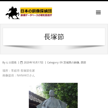
長塚節
By
ヒロ団長
2020年10月17日
Category:
09.茨城県の銅像
,
西部
場所：常総市 長塚節生家
画像提供：NANAKOさん