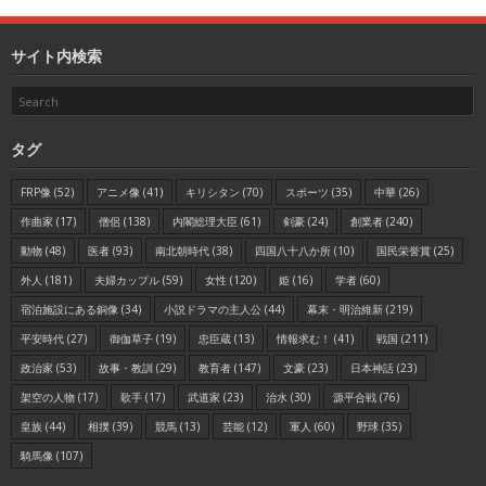
サイト内検索
タグ
FRP像
(52)
アニメ像
(41)
キリシタン
(70)
スポーツ
(35)
中華
(26)
作曲家
(17)
僧侶
(138)
内閣総理大臣
(61)
剣豪
(24)
創業者
(240)
動物
(48)
医者
(93)
南北朝時代
(38)
四国八十八か所
(10)
国民栄誉賞
(25)
外人
(181)
夫婦カップル
(59)
女性
(120)
姫
(16)
学者
(60)
宿泊施設にある銅像
(34)
小説ドラマの主人公
(44)
幕末・明治維新
(219)
平安時代
(27)
御伽草子
(19)
忠臣蔵
(13)
情報求む！
(41)
戦国
(211)
政治家
(53)
故事・教訓
(29)
教育者
(147)
文豪
(23)
日本神話
(23)
架空の人物
(17)
歌手
(17)
武道家
(23)
治水
(30)
源平合戦
(76)
皇族
(44)
相撲
(39)
競馬
(13)
芸能
(12)
軍人
(60)
野球
(35)
騎馬像
(107)