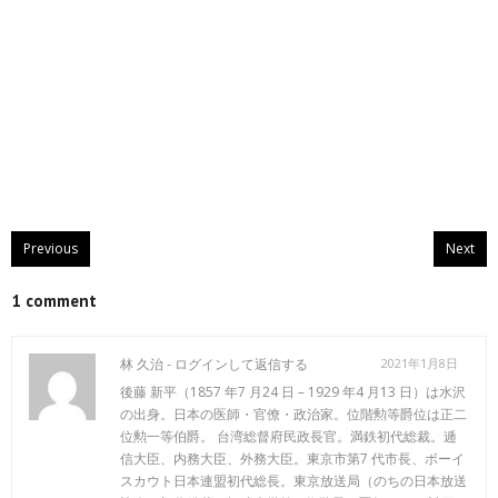
Previous
Next
1 comment
林 久治 -
ログインして返信する
2021年1月8日
後藤 新平（1857 年7 月24 日 – 1929 年4 月13 日）は水沢
の出身。日本の医師・官僚・政治家。位階勲等爵位は正二
位勲一等伯爵。 台湾総督府民政長官。満鉄初代総裁。逓
信大臣、内務大臣、外務大臣。東京市第7 代市長、ボーイ
スカウト日本連盟初代総長。東京放送局（のちの日本放送