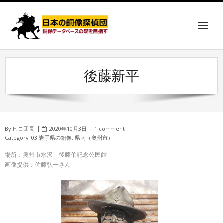
後藤新平
By
ヒロ団長
2020年10月3日
1 comment
Category:
03.岩手県の銅像
,
県南（奥州市）
場所：奥州市水沢 後藤伯記念公民館
画像提供：佐藤弘一さん