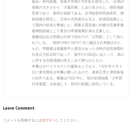
協会）初代総裁。拓殖大学第3 代学長を歴任した。 計画の
規模の大きさから「大風呂敷」とあだ名された、植民地経
営者であり、都市計画家である。台湾総督府民政長官、満
鉄総裁を歴任し、日本の大陸進出を支え、鉄道院総裁とし
て国内の鉄道を整備した。関東大震災後に内務大臣兼帝都
復興院総裁として東京の帝都復興計画を立案した。
後藤伯記念公民館は日本で初めての「公民館」として知ら
れている。 昭和16年(1941)11月に建設され寄贈された
もの。寄贈者は後藤新平と親交があった当時の読売新聞社
社長正力松太郎であって、新平の13回忌にあたって、個人
に対する旧恩感謝の意をこめて贈られたもの。
本像はボーイスカウトの服装をしており、1929 年４月３
日に東京聯合少年團が贈ったもので、倉林正雪と津田眞瑞
の合作である。後藤は1922 年に、初の全国組織「少年団
日本連盟」を結成して、初代の総裁に就任している。
Leave Comment
コメントを投稿するには
ログイン
してください。