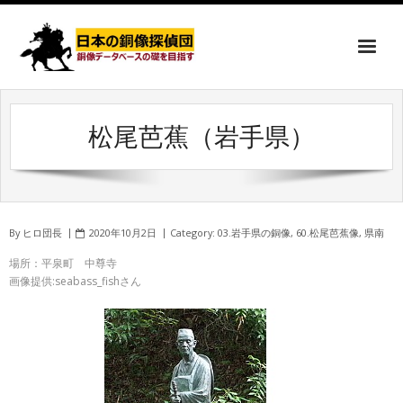
松尾芭蕉（岩手県）
By
ヒロ団長
2020年10月2日
Category:
03.岩手県の銅像
,
60.松尾芭蕉像
,
県南
場所：平泉町 中尊寺
画像提供:seabass_fishさん