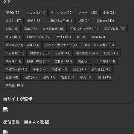
タグ
FRP像
(52)
アニメ像
(41)
キリシタン
(70)
スポーツ
(35)
中華
(26)
作曲家
(17)
僧侶
(138)
内閣総理大臣
(61)
剣豪
(24)
創業者
(240)
動物
(48)
医者
(93)
南北朝時代
(38)
四国八十八か所
(10)
国民栄誉賞
(25)
外人
(181)
夫婦カップル
(59)
女性
(120)
姫
(16)
学者
(60)
宿泊施設にある銅像
(34)
小説ドラマの主人公
(44)
幕末・明治維新
(219)
平安時代
(27)
御伽草子
(19)
忠臣蔵
(13)
情報求む！
(41)
戦国
(211)
政治家
(53)
故事・教訓
(29)
教育者
(147)
文豪
(23)
日本神話
(23)
架空の人物
(17)
歌手
(17)
武道家
(23)
治水
(30)
源平合戦
(76)
皇族
(44)
相撲
(39)
競馬
(13)
芸能
(12)
軍人
(60)
野球
(35)
騎馬像
(107)
当サイトが監修
探偵団員：墨さんが出版