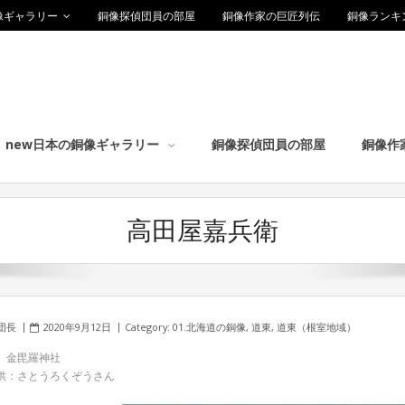
像ギャラリー
銅像探偵団員の部屋
銅像作家の巨匠列伝
銅像ランキ
new日本の銅像ギャラリー
銅像探偵団員の部屋
銅像作
高田屋嘉兵衛
団長
2020年9月12日
Category:
01.北海道の銅像
,
道東
,
道東（根室地域）
 金毘羅神社
供：さとうろくぞうさん