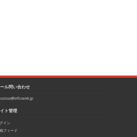
ール問い合わせ
uzoux@infoseek.jp
イト管理
グイン
稿フィード