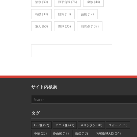
治水
(30)
源平合戦
(76)
皇族
(44)
相撲
(39)
競馬
(13)
芸能
(12)
軍人
(60)
野球
(35)
騎馬像
(107)
サイト内検索
タグ
FRP像
(52)
アニメ像
(41)
キリシタン
(70)
スポーツ
(35)
中華
(26)
作曲家
(17)
僧侶
(138)
内閣総理大臣
(61)