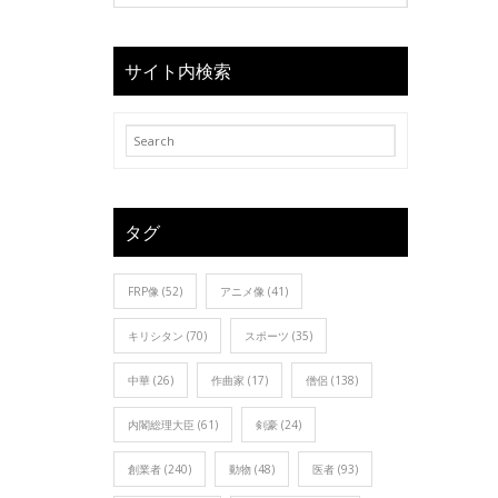
サイト内検索
タグ
FRP像
(52)
アニメ像
(41)
キリシタン
(70)
スポーツ
(35)
中華
(26)
作曲家
(17)
僧侶
(138)
内閣総理大臣
(61)
剣豪
(24)
創業者
(240)
動物
(48)
医者
(93)