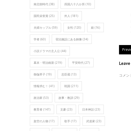
南北朝時代
(38)
四国八十八か所
(10)
国民栄誉賞
(25)
外人
(181)
夫婦カップル
(59)
女性
(120)
姫
(16)
学者
(60)
宿泊施設にある銅像
(34)
Prev
小説ドラマの主人公
(44)
幕末・明治維新
(219)
平安時代
(27)
Leav
御伽草子
(19)
忠臣蔵
(13)
コメン
情報求む！
(41)
戦国
(211)
政治家
(53)
故事・教訓
(29)
教育者
(147)
文豪
(23)
日本神話
(23)
架空の人物
(17)
歌手
(17)
武道家
(23)