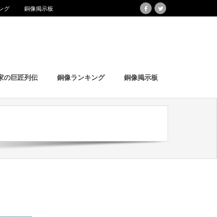
ング
銅像掲示板
家の巨匠列伝
銅像ランキング
銅像掲示板