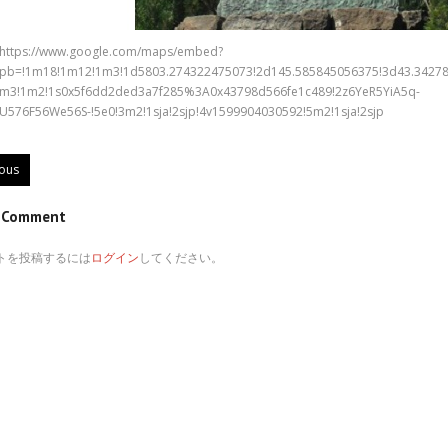
https://www.google.com/maps/embed?
pb=!1m18!1m12!1m3!1d5803.274322475073!2d145.585845056375!3d43.34278114
m3!1m2!1s0x5f6dd2ded3a7f285%3A0x43798d566fe1c489!2z6YeR5YiA5q-
U576F56We56S-!5e0!3m2!1sja!2sjp!4v1599904030592!5m2!1sja!2sjp
ious
e Comment
トを投稿するには
ログイン
してください。