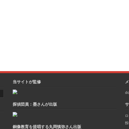
当サイトが監修
メ
do
探偵団員：墨さんが出版
サ
ロ
投
銅像教育を提唱する丸岡慎弥さん出版