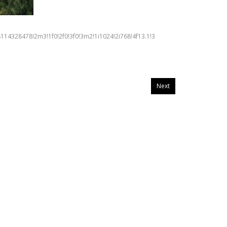
328478!2m3!1f0!2f0!3f0!3m2!1i1024!2i768!4f13.1!3
Next