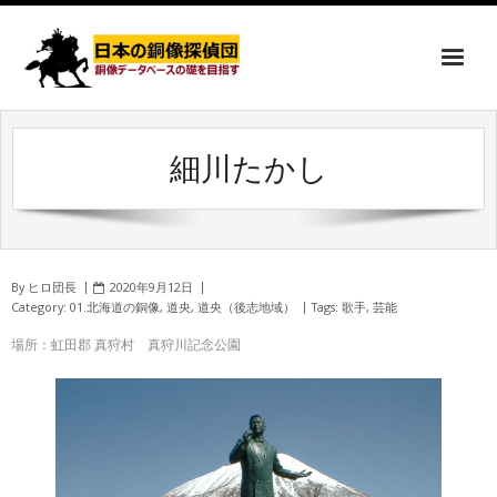
細川たかし
By
ヒロ団長
2020年9月12日
Category:
01.北海道の銅像
,
道央
,
道央（後志地域）
Tags:
歌手
,
芸能
場所：虹田郡 真狩村 真狩川記念公園