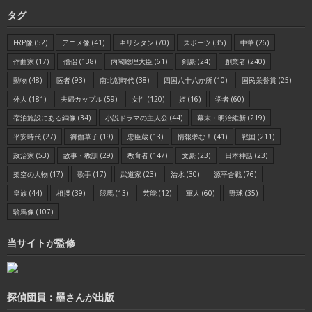
タグ
FRP像
(52)
アニメ像
(41)
キリシタン
(70)
スポーツ
(35)
中華
(26)
作曲家
(17)
僧侶
(138)
内閣総理大臣
(61)
剣豪
(24)
創業者
(240)
動物
(48)
医者
(93)
南北朝時代
(38)
四国八十八か所
(10)
国民栄誉賞
(25)
外人
(181)
夫婦カップル
(59)
女性
(120)
姫
(16)
学者
(60)
宿泊施設にある銅像
(34)
小説ドラマの主人公
(44)
幕末・明治維新
(219)
平安時代
(27)
御伽草子
(19)
忠臣蔵
(13)
情報求む！
(41)
戦国
(211)
政治家
(53)
故事・教訓
(29)
教育者
(147)
文豪
(23)
日本神話
(23)
架空の人物
(17)
歌手
(17)
武道家
(23)
治水
(30)
源平合戦
(76)
皇族
(44)
相撲
(39)
競馬
(13)
芸能
(12)
軍人
(60)
野球
(35)
騎馬像
(107)
当サイトが監修
探偵団員：墨さんが出版