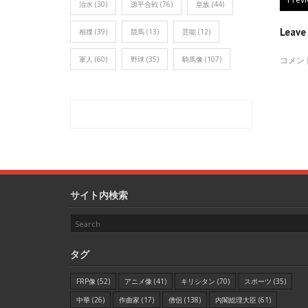
治水
(30)
源平合戦
(76)
皇族
(44)
Leav
相撲
(39)
競馬
(13)
芸能
(12)
コメン
軍人
(60)
野球
(35)
騎馬像
(107)
サイト内検索
タグ
FRP像
(52)
アニメ像
(41)
キリシタン
(70)
スポーツ
(35)
中華
(26)
作曲家
(17)
僧侶
(138)
内閣総理大臣
(61)