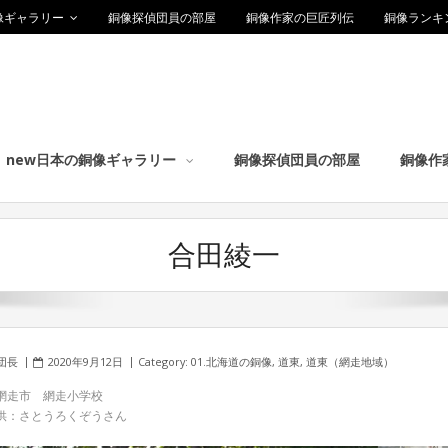
像ギャラリー
銅像探偵団員の部屋
銅像作家の巨匠列伝
銅像ランキ
new日本の銅像ギャラリー
銅像探偵団員の部屋
銅像作
合田綾一
団長
2020年9月12日
Category:
01.北海道の銅像
,
道東
,
道東（網走地域）
網走市 網走小学校
供：さとうろくぞうさん