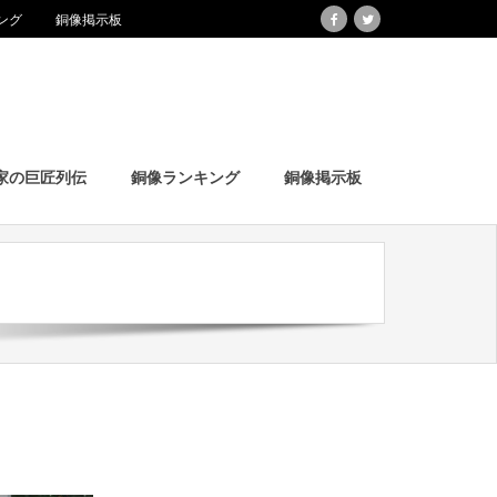
ング
銅像掲示板
家の巨匠列伝
銅像ランキング
銅像掲示板