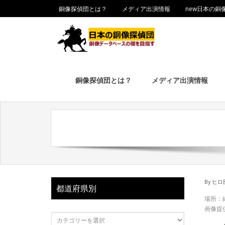
銅像探偵団とは？
メディア出演情報
new日本の銅
銅像探偵団とは？
メディア出演情報
By
ヒロ
都道府県別
場所：
画像提