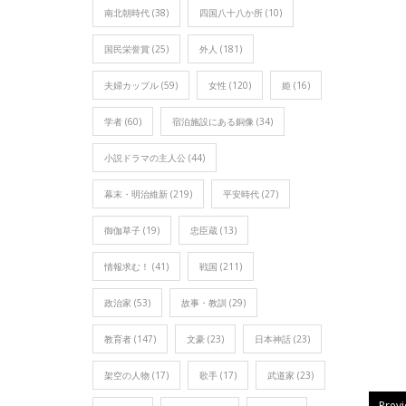
南北朝時代
(38)
四国八十八か所
(10)
国民栄誉賞
(25)
外人
(181)
夫婦カップル
(59)
女性
(120)
姫
(16)
学者
(60)
宿泊施設にある銅像
(34)
小説ドラマの主人公
(44)
幕末・明治維新
(219)
平安時代
(27)
御伽草子
(19)
忠臣蔵
(13)
情報求む！
(41)
戦国
(211)
政治家
(53)
故事・教訓
(29)
教育者
(147)
文豪
(23)
日本神話
(23)
架空の人物
(17)
歌手
(17)
武道家
(23)
Prev