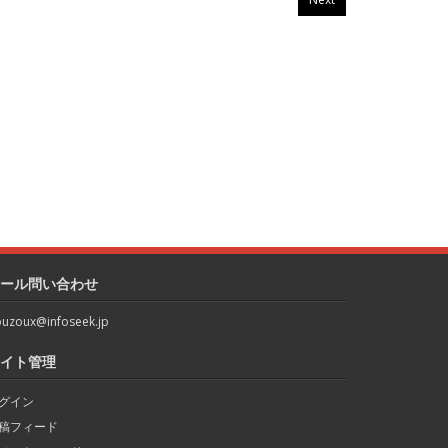
ール問い合わせ
uzoux@infoseek.jp
イト管理
グイン
稿フィード