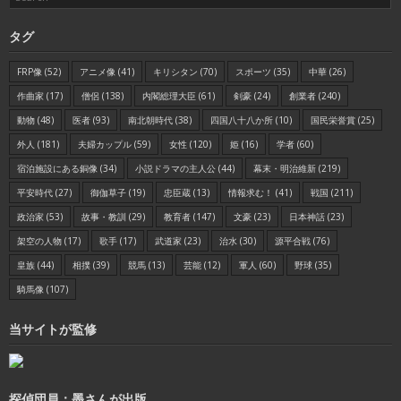
タグ
FRP像
(52)
アニメ像
(41)
キリシタン
(70)
スポーツ
(35)
中華
(26)
作曲家
(17)
僧侶
(138)
内閣総理大臣
(61)
剣豪
(24)
創業者
(240)
動物
(48)
医者
(93)
南北朝時代
(38)
四国八十八か所
(10)
国民栄誉賞
(25)
外人
(181)
夫婦カップル
(59)
女性
(120)
姫
(16)
学者
(60)
宿泊施設にある銅像
(34)
小説ドラマの主人公
(44)
幕末・明治維新
(219)
平安時代
(27)
御伽草子
(19)
忠臣蔵
(13)
情報求む！
(41)
戦国
(211)
政治家
(53)
故事・教訓
(29)
教育者
(147)
文豪
(23)
日本神話
(23)
架空の人物
(17)
歌手
(17)
武道家
(23)
治水
(30)
源平合戦
(76)
皇族
(44)
相撲
(39)
競馬
(13)
芸能
(12)
軍人
(60)
野球
(35)
騎馬像
(107)
当サイトが監修
探偵団員：墨さんが出版