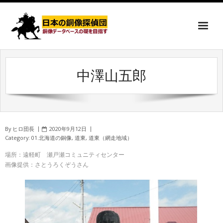
中澤山五郎
By
ヒロ団長
2020年9月12日
Category:
01.北海道の銅像
,
道東
,
道東（網走地域）
場所：遠軽町 瀬戸瀬コミュニティセンター
画像提供：さとうろくぞうさん