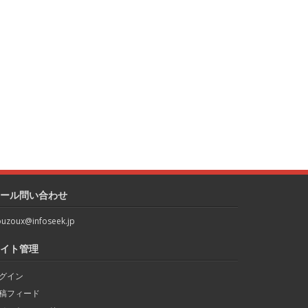
ール問い合わせ
uzoux@infoseek.jp
イト管理
グイン
稿フィード