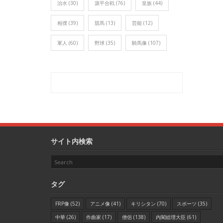
治水
(30)
源平合戦
(76)
皇族
(44)
相撲
(39)
競馬
(13)
芸能
(12)
軍人
(60)
野球
(35)
騎馬像
(107)
サイト内検索
タグ
FRP像
(52)
アニメ像
(41)
キリシタン
(70)
スポーツ
(35)
中華
(26)
作曲家
(17)
僧侶
(138)
内閣総理大臣
(61)