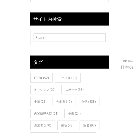
サイト内検索
1883
タグ
日本の
FRP像
(52)
アニメ像
(41)
キリシタン
(70)
スポーツ
(35)
中華
(26)
作曲家
(17)
僧侶
(138)
内閣総理大臣
(61)
剣豪
(24)
創業者
(240)
動物
(48)
医者
(93)