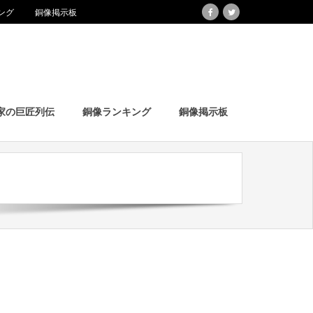
ング
銅像掲示板
家の巨匠列伝
銅像ランキング
銅像掲示板