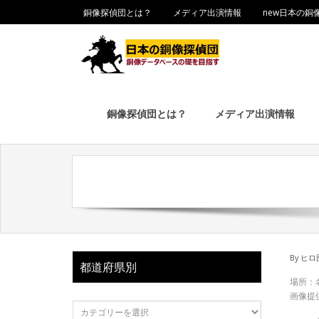
銅像探偵団とは？
メディア出演情報
new日本の銅
銅像探偵団とは？
メディア出演情報
By
ヒロ
都道府県別
場所：
画像提