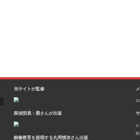
当サイトが監修
メ
do
探偵団員：墨さんが出版
サ
ロ
投
銅像教育を提唱する丸岡慎弥さん出版