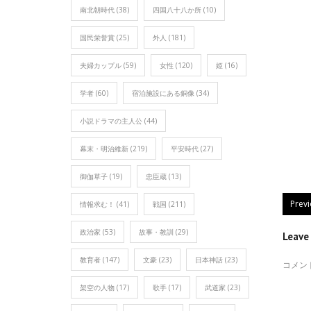
南北朝時代
(38)
四国八十八か所
(10)
国民栄誉賞
(25)
外人
(181)
夫婦カップル
(59)
女性
(120)
姫
(16)
学者
(60)
宿泊施設にある銅像
(34)
小説ドラマの主人公
(44)
幕末・明治維新
(219)
平安時代
(27)
御伽草子
(19)
忠臣蔵
(13)
Prev
情報求む！
(41)
戦国
(211)
政治家
(53)
故事・教訓
(29)
Leav
教育者
(147)
文豪
(23)
日本神話
(23)
コメン
架空の人物
(17)
歌手
(17)
武道家
(23)