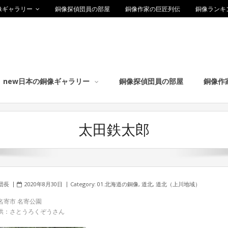
像ギャラリー
銅像探偵団員の部屋
銅像作家の巨匠列伝
銅像ランキ
new日本の銅像ギャラリー
銅像探偵団員の部屋
銅像作
太田鉄太郎
団長
2020年8月30日
Category:
01.北海道の銅像
,
道北
,
道北（上川地域）
名寄市 名寄公園
供：さとうろくぞうさん