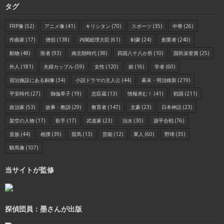
タグ
FRP像
(52)
アニメ像
(41)
キリシタン
(70)
スポーツ
(35)
中華
(26)
作曲家
(17)
僧侶
(138)
内閣総理大臣
(61)
剣豪
(24)
創業者
(240)
動物
(48)
医者
(93)
南北朝時代
(38)
四国八十八か所
(10)
国民栄誉賞
(25)
外人
(181)
夫婦カップル
(59)
女性
(120)
姫
(16)
学者
(60)
宿泊施設にある銅像
(34)
小説ドラマの主人公
(44)
幕末・明治維新
(219)
平安時代
(27)
御伽草子
(19)
忠臣蔵
(13)
情報求む！
(41)
戦国
(211)
政治家
(53)
故事・教訓
(29)
教育者
(147)
文豪
(23)
日本神話
(23)
架空の人物
(17)
歌手
(17)
武道家
(23)
治水
(30)
源平合戦
(76)
皇族
(44)
相撲
(39)
競馬
(13)
芸能
(12)
軍人
(60)
野球
(35)
騎馬像
(107)
当サイトが監修
探偵団員：墨さんが出版