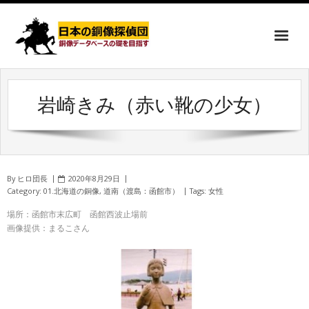
岩崎きみ（赤い靴の少女）
By
ヒロ団長
2020年8月29日
Category:
01.北海道の銅像
,
道南（渡島：函館市）
Tags:
女性
場所：函館市末広町 函館西波止場前
画像提供：まるこさん