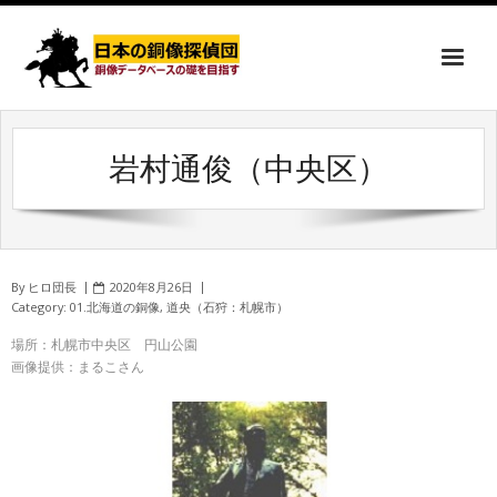
岩村通俊（中央区）
By
ヒロ団長
2020年8月26日
Category:
01.北海道の銅像
,
道央（石狩：札幌市）
場所：札幌市中央区 円山公園
画像提供：まるこさん