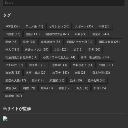
タグ
FRP像
(52)
アニメ像
(41)
キリシタン
(70)
スポーツ
(35)
中華
(26)
作曲家
(17)
僧侶
(138)
内閣総理大臣
(61)
剣豪
(24)
創業者
(240)
動物
(48)
医者
(93)
南北朝時代
(38)
四国八十八か所
(10)
国民栄誉賞
(25)
外人
(181)
夫婦カップル
(59)
女性
(120)
姫
(16)
学者
(60)
宿泊施設にある銅像
(34)
小説ドラマの主人公
(44)
幕末・明治維新
(219)
平安時代
(27)
御伽草子
(19)
忠臣蔵
(13)
情報求む！
(41)
戦国
(211)
政治家
(53)
故事・教訓
(29)
教育者
(147)
文豪
(23)
日本神話
(23)
架空の人物
(17)
歌手
(17)
武道家
(23)
治水
(30)
源平合戦
(76)
皇族
(44)
相撲
(39)
競馬
(13)
芸能
(12)
軍人
(60)
野球
(35)
騎馬像
(107)
当サイトが監修