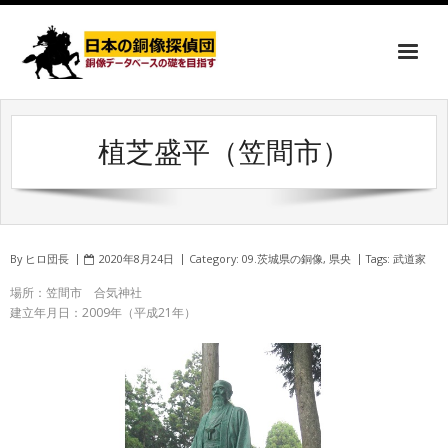
植芝盛平（笠間市）
By
ヒロ団長
2020年8月24日
Category:
09.茨城県の銅像
,
県央
Tags:
武道家
場所：笠間市 合気神社
建立年月日：2009年（平成21年）