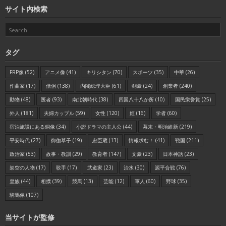
サイト内検索
タグ
FRP像
(52)
アニメ像
(41)
キリシタン
(70)
スポーツ
(35)
中華
(26)
作曲家
(17)
僧侶
(138)
内閣総理大臣
(61)
剣豪
(24)
創業者
(240)
動物
(48)
医者
(93)
南北朝時代
(38)
四国八十八か所
(10)
国民栄誉賞
(25)
外人
(181)
夫婦カップル
(59)
女性
(120)
姫
(16)
学者
(60)
宿泊施設にある銅像
(34)
小説ドラマの主人公
(44)
幕末・明治維新
(219)
平安時代
(27)
御伽草子
(19)
忠臣蔵
(13)
情報求む！
(41)
戦国
(211)
政治家
(53)
故事・教訓
(29)
教育者
(147)
文豪
(23)
日本神話
(23)
架空の人物
(17)
歌手
(17)
武道家
(23)
治水
(30)
源平合戦
(76)
皇族
(44)
相撲
(39)
競馬
(13)
芸能
(12)
軍人
(60)
野球
(35)
騎馬像
(107)
当サイトが監修