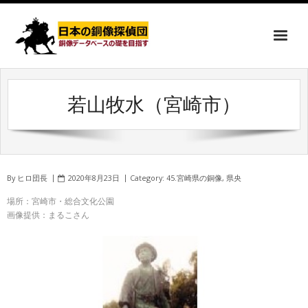
若山牧水（宮崎市）
By
ヒロ団長
2020年8月23日
Category:
45.宮崎県の銅像
,
県央
場所：宮崎市・総合文化公園
画像提供：まるこさん