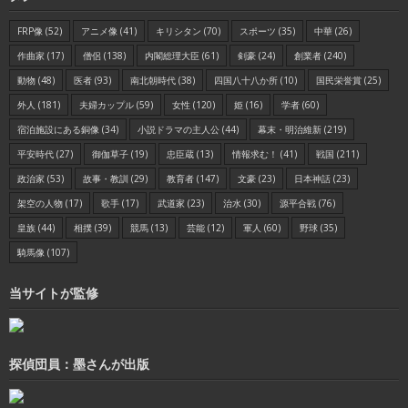
FRP像
(52)
アニメ像
(41)
キリシタン
(70)
スポーツ
(35)
中華
(26)
作曲家
(17)
僧侶
(138)
内閣総理大臣
(61)
剣豪
(24)
創業者
(240)
動物
(48)
医者
(93)
南北朝時代
(38)
四国八十八か所
(10)
国民栄誉賞
(25)
外人
(181)
夫婦カップル
(59)
女性
(120)
姫
(16)
学者
(60)
宿泊施設にある銅像
(34)
小説ドラマの主人公
(44)
幕末・明治維新
(219)
平安時代
(27)
御伽草子
(19)
忠臣蔵
(13)
情報求む！
(41)
戦国
(211)
政治家
(53)
故事・教訓
(29)
教育者
(147)
文豪
(23)
日本神話
(23)
架空の人物
(17)
歌手
(17)
武道家
(23)
治水
(30)
源平合戦
(76)
皇族
(44)
相撲
(39)
競馬
(13)
芸能
(12)
軍人
(60)
野球
(35)
騎馬像
(107)
当サイトが監修
探偵団員：墨さんが出版