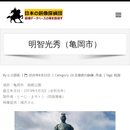
明智光秀（亀岡市）
By
ヒロ団長
2020年8月22日
Category:
26.京都府の銅像
,
丹波
Tags:
戦国
場所：亀岡市 南郷公園
建立年月日：2019年5月3日（令和元年）
製作者：とーじ・まサトシ（田路雅敏）
画像提供：城月さん