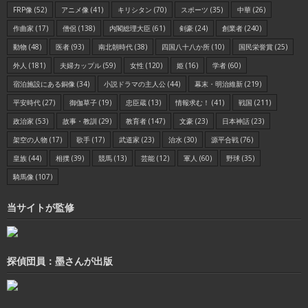
FRP像
(52)
アニメ像
(41)
キリシタン
(70)
スポーツ
(35)
中華
(26)
作曲家
(17)
僧侶
(138)
内閣総理大臣
(61)
剣豪
(24)
創業者
(240)
動物
(48)
医者
(93)
南北朝時代
(38)
四国八十八か所
(10)
国民栄誉賞
(25)
外人
(181)
夫婦カップル
(59)
女性
(120)
姫
(16)
学者
(60)
宿泊施設にある銅像
(34)
小説ドラマの主人公
(44)
幕末・明治維新
(219)
平安時代
(27)
御伽草子
(19)
忠臣蔵
(13)
情報求む！
(41)
戦国
(211)
政治家
(53)
故事・教訓
(29)
教育者
(147)
文豪
(23)
日本神話
(23)
架空の人物
(17)
歌手
(17)
武道家
(23)
治水
(30)
源平合戦
(76)
皇族
(44)
相撲
(39)
競馬
(13)
芸能
(12)
軍人
(60)
野球
(35)
騎馬像
(107)
当サイトが監修
探偵団員：墨さんが出版