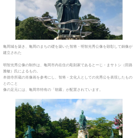
亀岡城を築き、亀岡のまちの礎を築いた智将・明智光秀公像を顕彰して銅像が
建立された
明智光秀公像の制作は、亀岡市内在住の彫刻家であるとーじ・まサトシ（田路
雅敏）氏によるもの。
本徳寺所蔵の肖像画を参考にし、智将・文化人としての光秀公を表現したもの
とのこと
像の足元には、亀岡市特有の「朝霧」が配置されています。