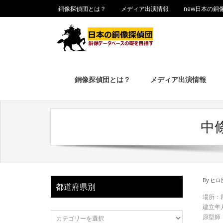
銅像探偵団とは？
メディア出演情報
new日本の銅
銅像探偵団とは？
メディア出演情報
中
By
ヒロ
都道府県別
場所：
建立年
原型師