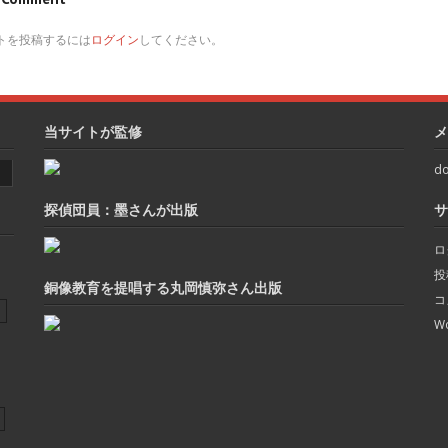
トを投稿するには
ログイン
してください。
当サイトが監修
メ
do
探偵団員：墨さんが出版
サ
ロ
投
銅像教育を提唱する丸岡慎弥さん出版
コ
Wo