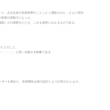
より、太古以来の安積原野がことごとく開拓された。さらに明治
市発展の原動力となった。
感謝しその偉業をたたえ、これを後世に伝えるものである。
いたとのこと。
か・・・・。と想いを馳せる銅像である
ーダーを務めた。安積開拓は彼の設計により計画されたもの。