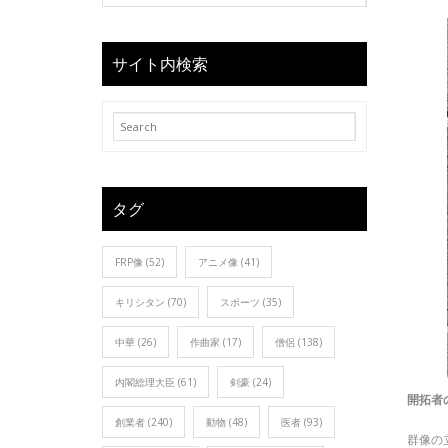
サイト内検索
タグ
FRP像
(52)
アニメ像
(41)
キリシタン
(70)
スポーツ
(35)
中華
(26)
作曲家
(17)
僧侶
(138)
内閣総理大臣
(61)
剣豪
(24)
開拓者
創業者
(240)
動物
(48)
医者
(93)
群像の