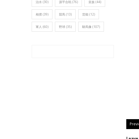
治水
(30)
源平合戦
(76)
皇族
(44)
相撲
(39)
競馬
(13)
芸能
(12)
軍人
(60)
野球
(35)
騎馬像
(107)
Prev
Leav