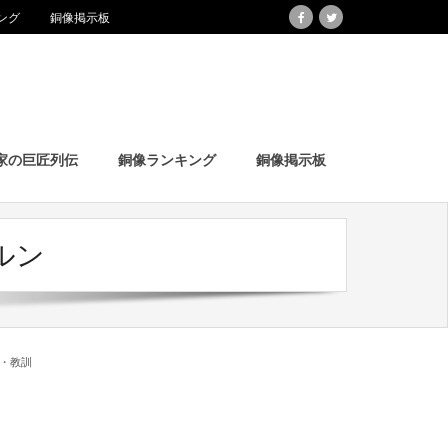
ング
銅像掲示板
家の巨匠列伝
銅像ランキング
銅像掲示板
ルン
・教訓