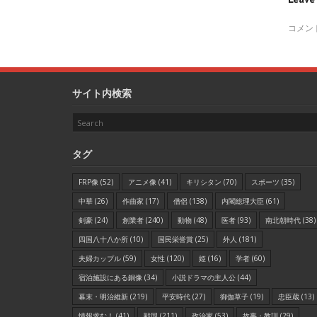
コメン
サイト内検索
タグ
FRP像
(52)
アニメ像
(41)
キリシタン
(70)
スポーツ
(35)
中華
(26)
作曲家
(17)
僧侶
(138)
内閣総理大臣
(61)
剣豪
(24)
創業者
(240)
動物
(48)
医者
(93)
南北朝時代
(38)
四国八十八か所
(10)
国民栄誉賞
(25)
外人
(181)
夫婦カップル
(59)
女性
(120)
姫
(16)
学者
(60)
宿泊施設にある銅像
(34)
小説ドラマの主人公
(44)
幕末・明治維新
(219)
平安時代
(27)
御伽草子
(19)
忠臣蔵
(13)
情報求む！
(41)
戦国
(211)
政治家
(53)
故事・教訓
(29)