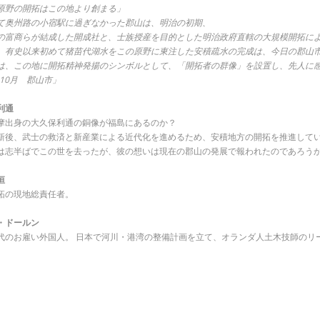
原野の開拓はこの地より創まる」
て奥州路の小宿駅に過ぎなかった郡山は、明治の初期、
の富商らが結成した開成社と、士族授産を目的とした明治政府直轄の大規模開拓に
、有史以来初めて猪苗代湖水をこの原野に東注した安積疏水の完成は、今日の郡山
は、この地に開拓精神発揚のシンボルとして、「開拓者の群像」を設置し、先人に
年10月 郡山市」
利通
摩出身の大久保利通の銅像が福島にあるのか？
新後、武士の救済と新産業による近代化を進めるため、安積地方の開拓を推進して
は志半ばでこの世を去ったが、彼の想いは現在の郡山の発展で報われたのであろう
恒
拓の現地総責任者。
・ドールン
代のお雇い外国人。 日本で河川・港湾の整備計画を立て、オランダ人土木技師のリ