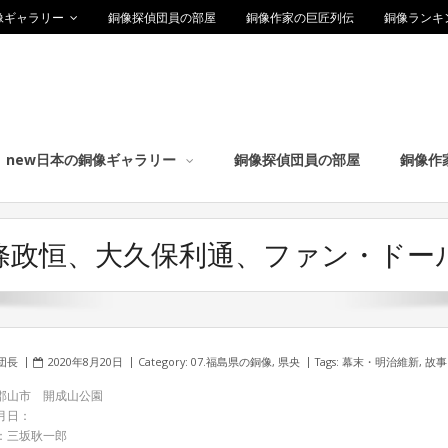
像ギャラリー
銅像探偵団員の部屋
銅像作家の巨匠列伝
銅像ランキ
new日本の銅像ギャラリー
銅像探偵団員の部屋
銅像作
條政恒、大久保利通、ファン・ドー
団長
2020年8月20日
Category:
07.福島県の銅像
,
県央
Tags:
幕末・明治維新
,
故事
郡山市 開成山公園
月日：
：三坂耿一郎