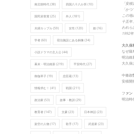
「安積
南北朝時代
(38)
四国八十八か所
(10)
「かつ
この地
国民栄誉賞
(25)
外人
(181)
十五年
われら
夫婦カップル
(59)
女性
(120)
姫
(16)
1992
学者
(60)
宿泊施設にある銅像
(34)
大久保
なぜ薩
小説ドラマの主人公
(44)
明治維
大久保
幕末・明治維新
(219)
平安時代
(27)
中條政
御伽草子
(19)
忠臣蔵
(13)
安積開
情報求む！
(41)
戦国
(211)
フ
ァン
明治時
政治家
(53)
故事・教訓
(29)
教育者
(147)
文豪
(23)
日本神話
(23)
架空の人物
(17)
歌手
(17)
武道家
(23)