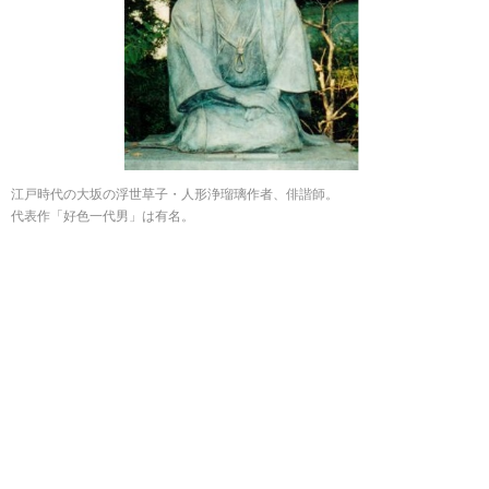
江戸時代の大坂の浮世草子・人形浄瑠璃作者、俳諧師。
代表作「好色一代男」は有名。