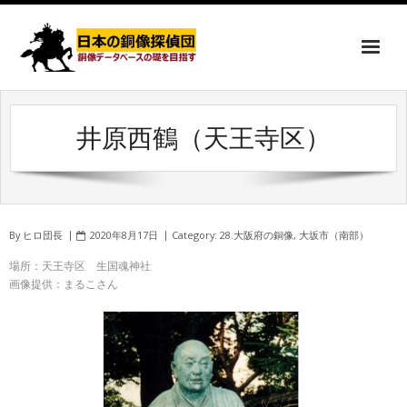
井原西鶴（天王寺区）
By
ヒロ団長
2020年8月17日
Category:
28.大阪府の銅像
,
大坂市（南部）
場所：天王寺区 生国魂神社
画像提供：まるこさん