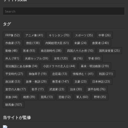
タグ
FRP像
(52)
アニメ像
(41)
キリシタン
(70)
スポーツ
(35)
中華
(26)
作曲家
(17)
僧侶
(138)
内閣総理大臣
(61)
剣豪
(24)
創業者
(240)
動物
(48)
医者
(93)
南北朝時代
(38)
四国八十八か所
(10)
国民栄誉賞
(25)
外人
(181)
夫婦カップル
(59)
女性
(120)
姫
(16)
学者
(60)
宿泊施設にある銅像
(34)
小説ドラマの主人公
(44)
幕末・明治維新
(219)
平安時代
(27)
御伽草子
(19)
忠臣蔵
(13)
情報求む！
(41)
戦国
(211)
政治家
(53)
故事・教訓
(29)
教育者
(147)
文豪
(23)
日本神話
(23)
架空の人物
(17)
歌手
(17)
武道家
(23)
治水
(30)
源平合戦
(76)
皇族
(44)
相撲
(39)
競馬
(13)
芸能
(12)
軍人
(60)
野球
(35)
騎馬像
(107)
当サイトが監修