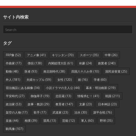
サイト内検索
タグ
FRP像
(52)
アニメ像
(41)
キリシタン
(70)
スポーツ
(35)
中華
(26)
作曲家
(17)
僧侶
(138)
内閣総理大臣
(61)
剣豪
(24)
創業者
(240)
動物
(48)
医者
(93)
南北朝時代
(38)
四国八十八か所
(10)
国民栄誉賞
(25)
外人
(181)
夫婦カップル
(59)
女性
(120)
姫
(16)
学者
(60)
宿泊施設にある銅像
(34)
小説ドラマの主人公
(44)
幕末・明治維新
(219)
平安時代
(27)
御伽草子
(19)
忠臣蔵
(13)
情報求む！
(41)
戦国
(211)
政治家
(53)
故事・教訓
(29)
教育者
(147)
文豪
(23)
日本神話
(23)
架空の人物
(17)
歌手
(17)
武道家
(23)
治水
(30)
源平合戦
(76)
皇族
(44)
相撲
(39)
競馬
(13)
芸能
(12)
軍人
(60)
野球
(35)
騎馬像
(107)