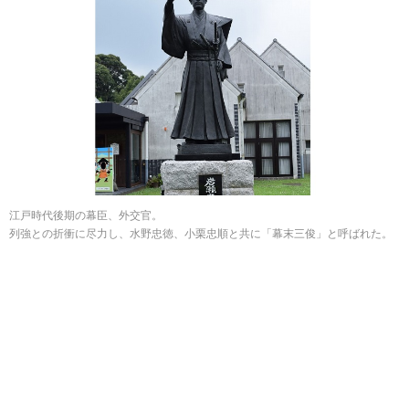
江戸時代後期の幕臣、外交官。
列強との折衝に尽力し、水野忠徳、小栗忠順と共に「幕末三俊」と呼ばれた。