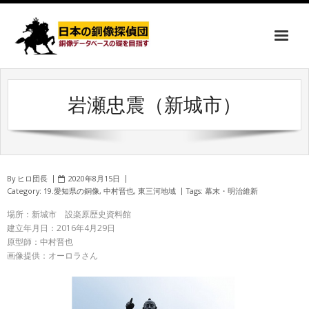
岩瀬忠震（新城市）
By
ヒロ団長
2020年8月15日
Category:
19.愛知県の銅像
,
中村晋也
,
東三河地域
Tags:
幕末・明治維新
場所：新城市 設楽原歴史資料館
建立年月日：2016年4月29日
原型師：中村晋也
画像提供：オーロラさん