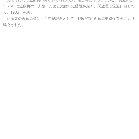
1876年に近藤勇の一人娘・たまと結婚し近藤姓を継ぎ、天然理心流五代目とな
り、1933年死去。
龍源寺の近藤勇像は、百年祭記念として、1967年に近藤勇史跡保存会により
建之された。