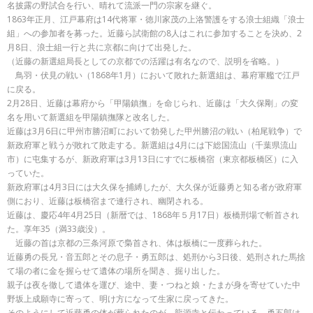
名披露の野試合を行い、晴れて流派一門の宗家を継ぐ。
1863年正月、江戸幕府は14代将軍・徳川家茂の上洛警護をする浪士組織「浪士
組」への参加者を募った。近藤ら試衛館の8人はこれに参加することを決め、2
月8日、浪士組一行と共に京都に向けて出発した。
（近藤の新選組局長としての京都での活躍は有名なので、説明を省略。）
鳥羽・伏見の戦い（1868年1月）において敗れた新選組は、幕府軍艦で江戸
に戻る。
2月28日、近藤は幕府から「甲陽鎮撫」を命じられ、近藤は「大久保剛」の変
名を用いて新選組を甲陽鎮撫隊と改名した。
近藤は3月6日に甲州市勝沼町において勃発した甲州勝沼の戦い（柏尾戦争）で
新政府軍と戦うが敗れて敗走する。新選組は4月には下総国流山（千葉県流山
市）に屯集するが、新政府軍は3月13日にすでに板橋宿（東京都板橋区）に入
っていた。
新政府軍は4月3日には大久保を捕縛したが、大久保が近藤勇と知る者が政府軍
側におり、近藤は板橋宿まで連行され、幽閉される。
近藤は、慶応4年4月25日（新暦では、1868年５月17日）板橋刑場で斬首され
た。享年35（満33歳没）。
近藤の首は京都の三条河原で梟首され、体は板橋に一度葬られた。
近藤勇の長兄・音五郎とその息子・勇五郎は、処刑から3日後、処刑された馬捨
て場の者に金を握らせて遺体の場所を聞き、掘り出した。
親子は夜を徹して遺体を運び、途中、妻・つねと娘・たまが身を寄せていた中
野坂上成願寺に寄って、明け方になって生家に戻ってきた。
そのようにして近藤勇の体が葬られたのが、龍源寺と伝わっている。勇五郎は