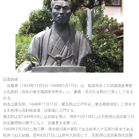
設置経緯：
近藤勇（1834年11月5日- 1868年5月17日）は、龍源寺近くの武蔵国多摩郡
上石原村（現在の東京都調布市野水）に、豪農・宮川久次郎の三男として生ま
れる。
幼名は勝五郎。1848年11月11日、勝五郎は江戸牛込（東京都新宿区）に所在す
る天然理心流剣術道場・試衛場に入門する。
勝五郎は翌1849年6月には目録を受け、同年10月19日には天然理心流宗家三代
目近藤周助の養子になり、近藤勇を名乗った。
1860年3月29日に御三卿・清水徳川家の家臣である松井八十五郎の長女である
松井つねと結婚。翌年8月27日には府中六所宮にて、天然理心流宗家四代目襲