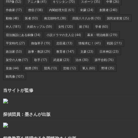
FRP像
(52)
アニメ像
(41)
キリシタン
(70)
スポーツ
(35)
中華
(26)
作曲家
(17)
僧侶
(138)
内閣総理大臣
(61)
剣豪
(24)
創業者
(240)
動物
(48)
医者
(93)
南北朝時代
(38)
四国八十八か所
(10)
国民栄誉賞
(25)
外人
(181)
夫婦カップル
(59)
女性
(120)
姫
(16)
学者
(60)
宿泊施設にある銅像
(34)
小説ドラマの主人公
(44)
幕末・明治維新
(219)
平安時代
(27)
御伽草子
(19)
忠臣蔵
(13)
情報求む！
(41)
戦国
(211)
政治家
(53)
故事・教訓
(29)
教育者
(147)
文豪
(23)
日本神話
(23)
架空の人物
(17)
歌手
(17)
武道家
(23)
治水
(30)
源平合戦
(76)
皇族
(44)
相撲
(39)
競馬
(13)
芸能
(12)
軍人
(60)
野球
(35)
騎馬像
(107)
当サイトが監修
探偵団員：墨さんが出版