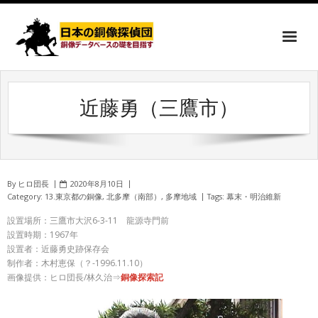
近藤勇（三鷹市）
By
ヒロ団長
2020年8月10日
Category:
13.東京都の銅像
,
北多摩（南部）
,
多摩地域
Tags:
幕末・明治維新
設置場所：三鷹市大沢6-3-11 龍源寺門前
設置時期：1967年
設置者：近藤勇史跡保存会
制作者：木村恵保（？-1996.11.10）
画像提供：ヒロ団長/林久治⇒
銅像探索記