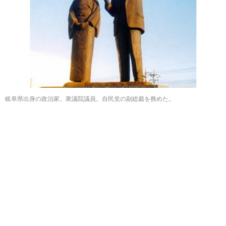
岐阜県出身の政治家。衆議院議員。自民党の副総裁を務めた。