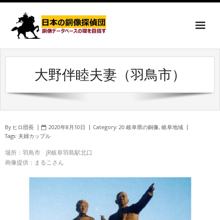
大野伴睦夫妻（羽鳥市）
By
ヒロ団長
2020年8月10日
Category:
20.岐阜県の銅像
,
岐阜地域
Tags:
夫婦カップル
場所：羽鳥市 JR岐阜羽島駅北口
画像提供：まるこさん