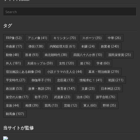
タグ
FRP像
(52)
アニメ像
(41)
キリシタン
(70)
スポーツ
(35)
中華
(26)
作曲家
(17)
僧侶
(138)
内閣総理大臣
(61)
剣豪
(24)
創業者
(240)
動物
(48)
医者
(93)
南北朝時代
(38)
四国八十八か所
(10)
国民栄誉賞
(25)
外人
(181)
夫婦カップル
(59)
女性
(120)
姫
(16)
学者
(60)
宿泊施設にある銅像
(34)
小説ドラマの主人公
(44)
幕末・明治維新
(219)
平安時代
(27)
御伽草子
(19)
忠臣蔵
(13)
情報求む！
(41)
戦国
(211)
政治家
(53)
故事・教訓
(29)
教育者
(147)
文豪
(23)
日本神話
(23)
架空の人物
(17)
歌手
(17)
武道家
(23)
治水
(30)
源平合戦
(76)
皇族
(44)
相撲
(39)
競馬
(13)
芸能
(12)
軍人
(60)
野球
(35)
騎馬像
(107)
当サイトが監修