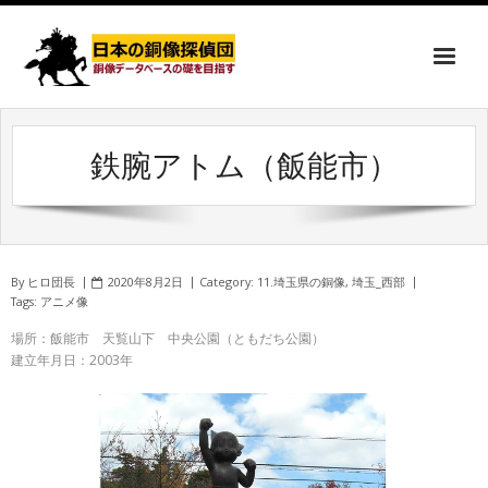
鉄腕アトム（飯能市）
By
ヒロ団長
2020年8月2日
Category:
11.埼玉県の銅像
,
埼玉_西部
Tags:
アニメ像
場所：飯能市 天覧山下 中央公園（ともだち公園）
建立年月日：2003年