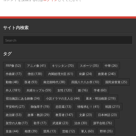
サイト内検索
タグ
FRP像
(52)
アニメ像
(41)
キリシタン
(70)
スポーツ
(35)
中華
(26)
作曲家
(17)
僧侶
(138)
内閣総理大臣
(61)
剣豪
(24)
創業者
(240)
動物
(48)
医者
(93)
南北朝時代
(38)
四国八十八か所
(10)
国民栄誉賞
(25)
外人
(181)
夫婦カップル
(59)
女性
(120)
姫
(16)
学者
(60)
宿泊施設にある銅像
(34)
小説ドラマの主人公
(44)
幕末・明治維新
(219)
平安時代
(27)
御伽草子
(19)
忠臣蔵
(13)
情報求む！
(41)
戦国
(211)
政治家
(53)
故事・教訓
(29)
教育者
(147)
文豪
(23)
日本神話
(23)
架空の人物
(17)
歌手
(17)
武道家
(23)
治水
(30)
源平合戦
(76)
皇族
(44)
相撲
(39)
競馬
(13)
芸能
(12)
軍人
(60)
野球
(35)