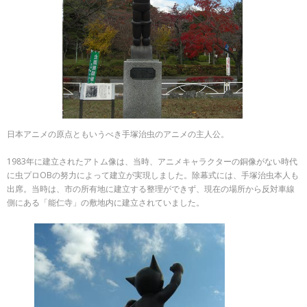
日本アニメの原点ともいうべき手塚治虫のアニメの主人公。
1983年に建立されたアトム像は、当時、アニメキャラクターの銅像がない時代
に虫プロOBの努力によって建立が実現しました。除幕式には、手塚治虫本人も
出席。当時は、市の所有地に建立する整理ができず、現在の場所から反対車線
側にある「能仁寺」の敷地内に建立されていました。