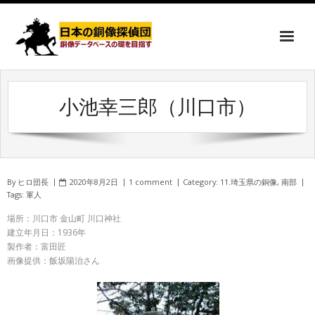
小池幸三郎（川口市）
By
ヒロ団長
2020年8月2日
1 comment
Category:
11.埼玉県の銅像
,
南部
Tags:
軍人
場所：川口市 金山町 川口神社
建立年月日：1936年
製作者：富田匠
画像提供：飯坂陽治さん