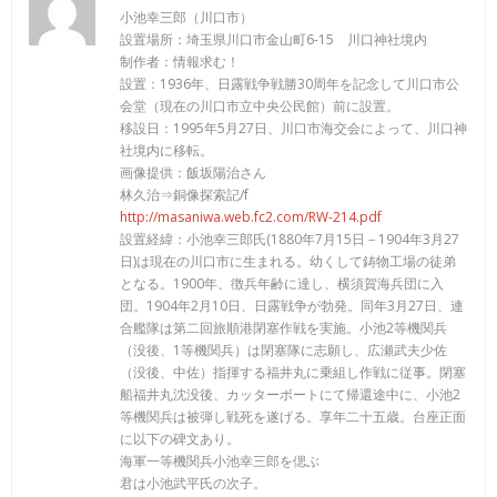
小池幸三郎（川口市）
設置場所：埼玉県川口市金山町6-15 川口神社境内
制作者：情報求む！
設置：1936年、日露戦争戦勝30周年を記念して川口市公
会堂（現在の川口市立中央公民館）前に設置。
移設日：1995年5月27日、川口市海交会によって、川口神
社境内に移転。
画像提供：飯坂陽治さん
林久治⇒銅像探索記/f
http://masaniwa.web.fc2.com/RW-214.pdf
設置経緯：小池幸三郎氏(1880年7月15日－1904年3月27
日)は現在の川口市に生まれる。幼くして鋳物工場の徒弟
となる。1900年、徴兵年齢に達し、横須賀海兵団に入
団。1904年2月10日、日露戦争が勃発。同年3月27日、連
合艦隊は第二回旅順港閉塞作戦を実施。小池2等機関兵
（没後、1等機関兵）は閉塞隊に志願し、広瀬武夫少佐
（没後、中佐）指揮する福井丸に乗組し作戦に従事。閉塞
船福井丸沈没後、カッターボートにて帰還途中に、小池2
等機関兵は被弾し戦死を遂げる。享年二十五歳。台座正面
に以下の碑文あり。
海軍一等機関兵小池幸三郎を偲ぶ
君は小池武平氏の次子。