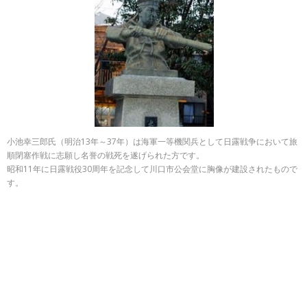
小池幸三郎氏（明治13年～37年）は海軍一等機関兵として日露戦争において旅
順閉塞作戦に志願し名誉の戦死を遂げられた方です。
昭和11年に日露戦役30周年を記念して川口市公会堂に胸像が建設されたもので
す。