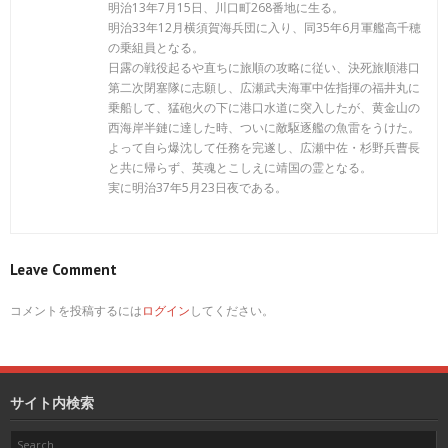
明治13年7月15日、川口町268番地に生る。
明治33年12月横須賀海兵団に入り、同35年6月軍艦高千穂
の乗組員となる。
日露の戦役起るや直ちに旅順の攻略に従い、決死旅順港口
第二次閉塞隊に志願し、広瀬武夫海軍中佐指揮の福井丸に
乗船して、猛砲火の下に港口水道に突入したが、黄金山の
西海岸半鏈に達した時、ついに敵駆逐艦の魚雷をうけた。
よって自ら爆沈して任務を完遂し、広瀬中佐・杉野兵曹長
と共に帰らず、英魂とこしえに靖国の霊となる。
実に明治37年5月23日夜である。
Leave Comment
コメントを投稿するには
ログイン
してください。
サイト内検索