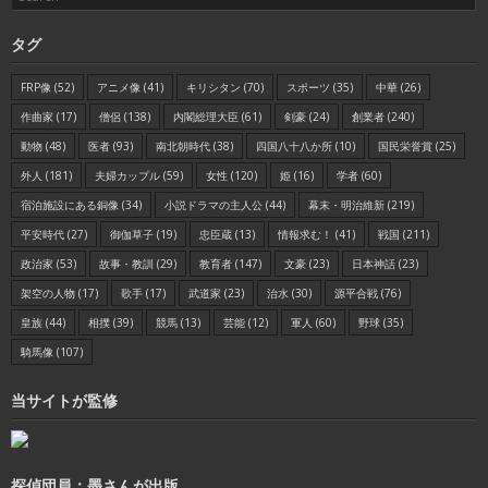
タグ
FRP像
(52)
アニメ像
(41)
キリシタン
(70)
スポーツ
(35)
中華
(26)
作曲家
(17)
僧侶
(138)
内閣総理大臣
(61)
剣豪
(24)
創業者
(240)
動物
(48)
医者
(93)
南北朝時代
(38)
四国八十八か所
(10)
国民栄誉賞
(25)
外人
(181)
夫婦カップル
(59)
女性
(120)
姫
(16)
学者
(60)
宿泊施設にある銅像
(34)
小説ドラマの主人公
(44)
幕末・明治維新
(219)
平安時代
(27)
御伽草子
(19)
忠臣蔵
(13)
情報求む！
(41)
戦国
(211)
政治家
(53)
故事・教訓
(29)
教育者
(147)
文豪
(23)
日本神話
(23)
架空の人物
(17)
歌手
(17)
武道家
(23)
治水
(30)
源平合戦
(76)
皇族
(44)
相撲
(39)
競馬
(13)
芸能
(12)
軍人
(60)
野球
(35)
騎馬像
(107)
当サイトが監修
探偵団員：墨さんが出版