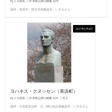
By
ヒロ団長
30.和歌山県の銅像
,
紀中
場所：有田市 得生寺画像提供：いずみさん
2021年2月6日
ヨハネス・クヌッセン（美浜町）
By
ヒロ団長
30.和歌山県の銅像
,
紀中
外人
場所：日高郡美浜町 日ノ岬の高台画像提供：いずみさん