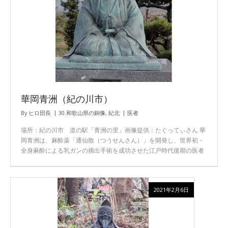
華岡青洲（紀の川市）
By
ヒロ団長
30.和歌山県の銅像
,
紀北
医者
場所：紀の川市 道の駅「青洲の里」画像提供：たぐってぃさん 華
岡青洲は、麻酔薬「通仙散（つうせんさん）」を開発し、世界初・
全身麻酔による乳ガンの摘出手術を成功させた江戸時代後期の医者
2021年2月6日