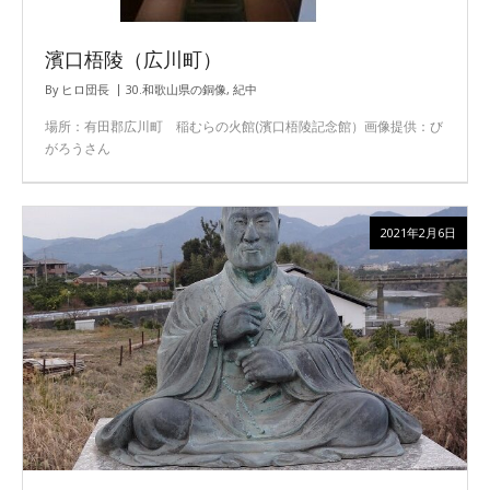
濱口梧陵（広川町）
By
ヒロ団長
30.和歌山県の銅像
,
紀中
場所：有田郡広川町 稲むらの火館(濱口梧陵記念館）画像提供：び
がろうさん
2021年2月6日