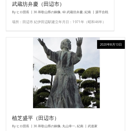
武蔵坊弁慶（田辺市）
By
ヒロ団長
30.和歌山県の銅像
,
60.武蔵坊弁慶
,
紀南
源平合戦
場所：田辺市 紀伊田辺駅建立年月日：1971年（昭和46年）
2020年8月13日
植芝盛平（田辺市）
By
ヒロ団長
30.和歌山県の銅像
,
丸山幸一
,
紀南
武道家