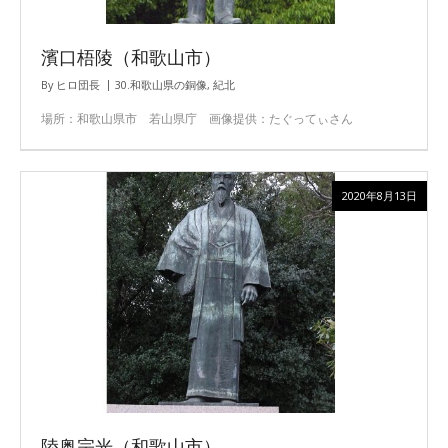
濱口梧陵（和歌山市）
By
ヒロ団長
30.和歌山県の銅像
,
紀北
場所：和歌山県市 若山県庁 画像提供：たぐってぃさん
2020年8月13日
陸奥宗光（和歌山市）