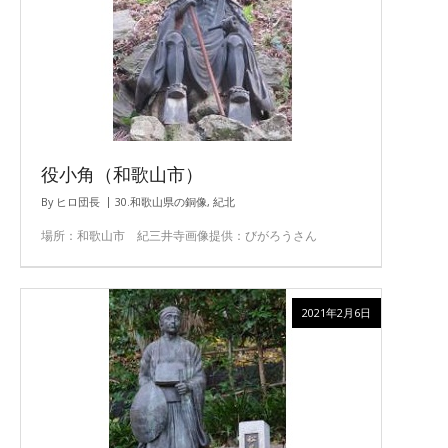
役小角（和歌山市）
By
ヒロ団長
30.和歌山県の銅像
,
紀北
場所：和歌山市 紀三井寺画像提供：びがろうさん
2021年2月6日