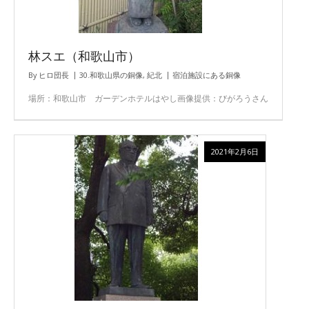
林スエ（和歌山市）
By
ヒロ団長
30.和歌山県の銅像
,
紀北
宿泊施設にある銅像
場所：和歌山市 ガーデンホテルはやし画像提供：びがろうさん
2021年2月6日