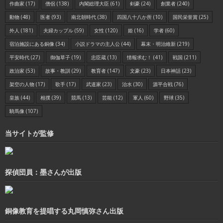
作曲家
(17)
僧侶
(138)
内閣総理大臣
(61)
剣豪
(24)
創業者
(240)
動物
(48)
医者
(93)
南北朝時代
(38)
四国八十八か所
(10)
国民栄誉賞
(25)
外人
(181)
夫婦カップル
(59)
女性
(120)
姫
(16)
学者
(60)
宿泊施設にある銅像
(34)
小説ドラマの主人公
(44)
幕末・明治維新
(219)
平安時代
(27)
御伽草子
(19)
忠臣蔵
(13)
情報求む！
(41)
戦国
(211)
政治家
(53)
故事・教訓
(29)
教育者
(147)
文豪
(23)
日本神話
(23)
架空の人物
(17)
歌手
(17)
武道家
(23)
治水
(30)
源平合戦
(76)
皇族
(44)
相撲
(39)
競馬
(13)
芸能
(12)
軍人
(60)
野球
(35)
騎馬像
(107)
当サイトが監修
探偵団員：墨さんが出版
銅像教育を提唱する丸岡慎弥さん出版