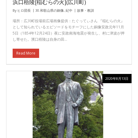
浜口梧陵[稲むらの火](広川町)
By
ヒロ団長
30.和歌山県の銅像
,
紀中
故事・教訓
場所：広川町役場前広場画像提供：たぐってぃさん 『稲むらの火』
として知られているエピソードをモチーフにした銅像安政元年11月
5日（1854年12月24日）夜に安政南海地震が発生し、村に津波が押
し寄せた。濱口梧陵は自身の田…
Read More
2020年8月13日