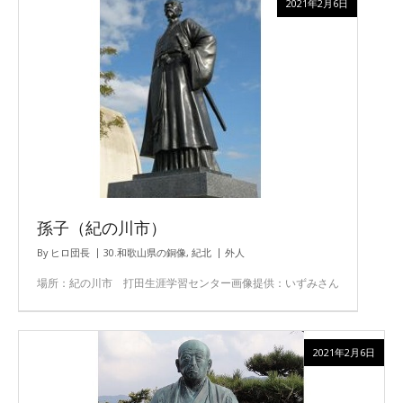
2021年2月6日
孫子（紀の川市）
By
ヒロ団長
30.和歌山県の銅像
,
紀北
外人
場所：紀の川市 打田生涯学習センター画像提供：いずみさん
2021年2月6日