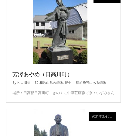
芳澤あやめ（日高川町）
By
ヒロ団長
30.和歌山県の銅像
,
紀中
宿泊施設にある銅像
場所：日高郡日高川町 きのくに中津荘画像て京：いずみさん
2021年2月6日