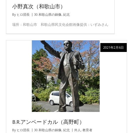
小野真次（和歌山市）
By
ヒロ団長
30.和歌山県の銅像
,
紀北
場所：和歌山市 和歌山県民文化会館画像提供：いずみさん
2021年2月6日
B.R.アンベードカル（高野町）
By
ヒロ団長
30.和歌山県の銅像
,
紀北
外人
,
教育者