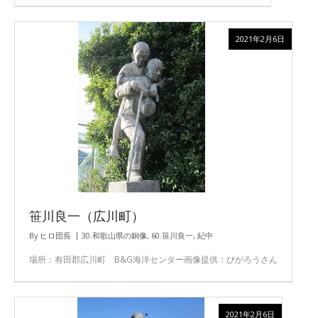
2021年2月6日
笹川良一（広川町）
By
ヒロ団長
30.和歌山県の銅像
,
60.笹川良一
,
紀中
場所：有田郡広川町 B&G海洋センター画像提供：びがろうさん
2021年2月6日