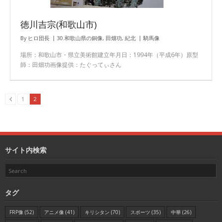
徳川吉宗(和歌山市)
By
ヒロ団長
30.和歌山県の銅像
,
田畑功
,
紀北
騎馬像
場所：和歌山市・県立美術館建立年月日：1994年（平成6年）原型
師：田畑功画像提供：たぐってぃさん
1
2
サイト内検索
タグ
FRP像
(52)
アニメ像
(41)
キリシタン
(70)
スポーツ
(35)
中華
(26)