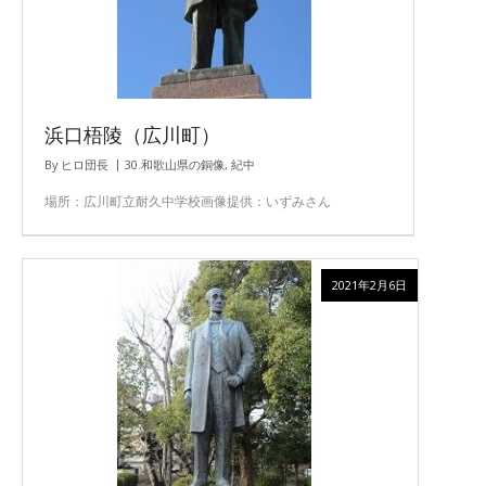
浜口梧陵（広川町）
By
ヒロ団長
30.和歌山県の銅像
,
紀中
場所：広川町立耐久中学校画像提供：いずみさん
2021年2月6日