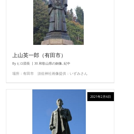
上山英一郎（有田市）
By
ヒロ団長
30.和歌山県の銅像
,
紀中
場所：有田市 須佐神社画像提供：いずみさん
2021年2月6日