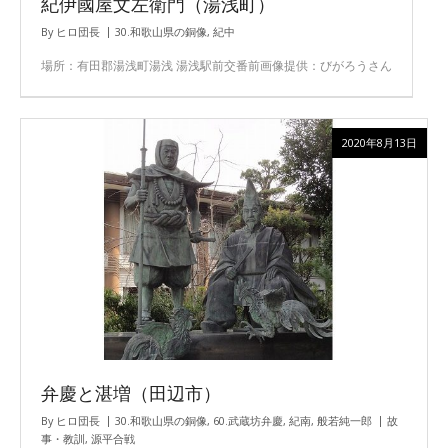
紀伊國屋文左衛門（湯浅町）
By
ヒロ団長
30.和歌山県の銅像
,
紀中
場所：有田郡湯浅町湯浅 湯浅駅前交番前画像提供：びがろうさん
2020年8月13日
弁慶と湛増（田辺市）
By
ヒロ団長
30.和歌山県の銅像
,
60.武蔵坊弁慶
,
紀南
,
般若純一郎
故
事・教訓
,
源平合戦