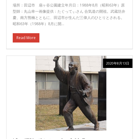
場所：田辺市 扇ヶ谷公園建立年月日：1988年8月（昭和63年）原
型師：丸山幸一画像提供：たぐってぃさん 合気道の開祖。武蔵坊弁
慶、南方熊楠とともに、田辺市が生んだ三偉人のひとりとされる。
昭和63年（1988年）8月に開…
Read More
2020年8月13日