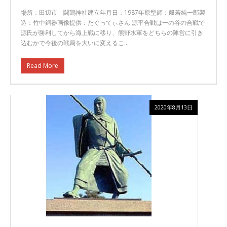
場所：田辺市 闘鶏神社建立年月日：1987年原型師：般若純一郎製
造：竹中銅器画像提供：たぐってぃさん 源平合戦は一の谷の合戦で
源氏が勝利してから海上戦に移り、熊野水軍をどちらの陣営に引き
込むかで今後の戦局を大いに変えるこ…
Read More
2020年8月13日