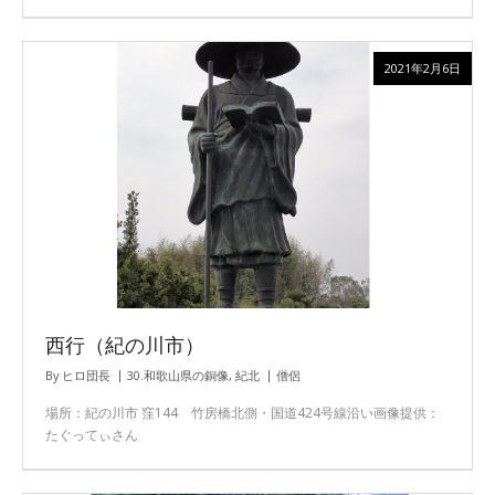
2021年2月6日
西行（紀の川市）
By
ヒロ団長
30.和歌山県の銅像
,
紀北
僧侶
場所：紀の川市 窪144 竹房橋北側・国道424号線沿い画像提供：
たぐってぃさん