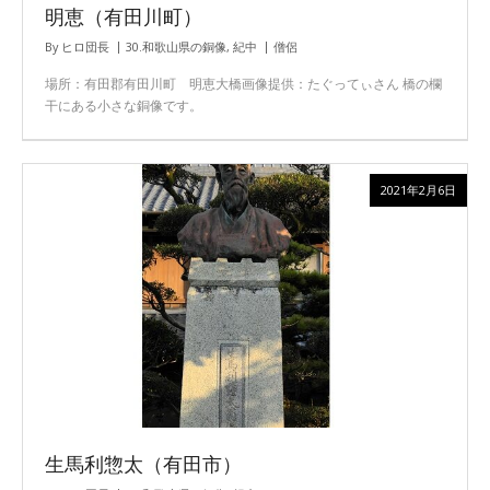
明恵（有田川町）
By
ヒロ団長
30.和歌山県の銅像
,
紀中
僧侶
場所：有田郡有田川町 明恵大橋画像提供：たぐってぃさん 橋の欄
干にある小さな銅像です。
2021年2月6日
生馬利惣太（有田市）