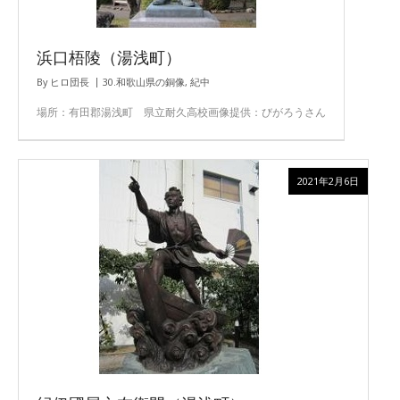
浜口梧陵（湯浅町）
By
ヒロ団長
30.和歌山県の銅像
,
紀中
場所：有田郡湯浅町 県立耐久高校画像提供：びがろうさん
2021年2月6日