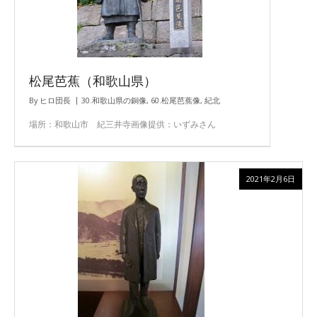
松尾芭蕉（和歌山県）
By
ヒロ団長
30.和歌山県の銅像
,
60.松尾芭蕉像
,
紀北
場所：和歌山市 紀三井寺画像提供：いずみさん
2021年2月6日