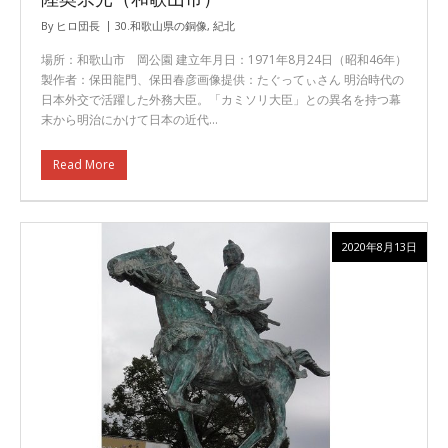
By
ヒロ団長
30.和歌山県の銅像
,
紀北
場所：和歌山市 岡公園 建立年月日：1971年8月24日（昭和46年）
製作者：保田龍門、保田春彦画像提供：たぐってぃさん 明治時代の
日本外交で活躍した外務大臣。「カミソリ大臣」との異名を持つ幕
末から明治にかけて日本の近代…
Read More
2020年8月13日