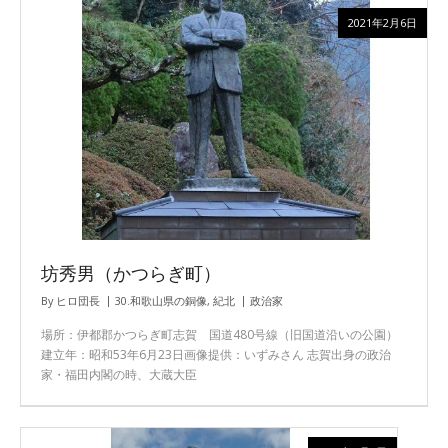
2021年2月6日
坊秀男（かつらぎ町）
By
ヒロ団長
30.和歌山県の銅像
,
紀北
政治家
場所：伊都郡かつらぎ町志賀 国道480号線（旧国道沿いの公園）
建立年：昭和53年6月23日画像提供：いずみさん 志賀出身の政治
家・福田内閣の時、大蔵大臣