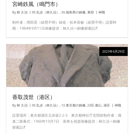
宮崎鉄風（鳴門市）
By
林 久治
00.乱歩（林久治）
,
36.徳島県の銅像
,
東部
神職
制作者：岡田晃（経歴不明）鋳造：松本長敏（経歴不明）設置時
期：1984年9月11日画像提供：林久治⇒銅像探索記/f
2023年6月29日
香取茂世（港区）
By
林 久治
00.乱歩（林久治）
,
13.東京都の銅像
,
23区:都心
,
港区
神職
設置場所：東京都港区元赤坂2-2-3 東京都神社庁玄関前制作者：堀
進二除幕式：1960年10月7日 喜寿を祝賀画像提供：林久治⇒銅像
探索記/f