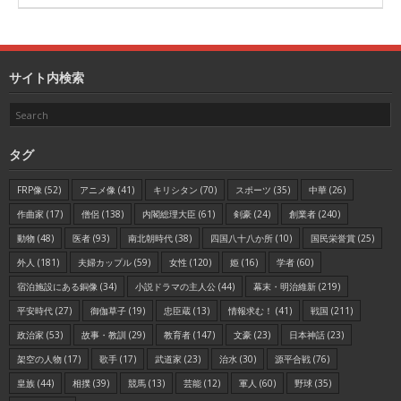
サイト内検索
タグ
FRP像
(52)
アニメ像
(41)
キリシタン
(70)
スポーツ
(35)
中華
(26)
作曲家
(17)
僧侶
(138)
内閣総理大臣
(61)
剣豪
(24)
創業者
(240)
動物
(48)
医者
(93)
南北朝時代
(38)
四国八十八か所
(10)
国民栄誉賞
(25)
外人
(181)
夫婦カップル
(59)
女性
(120)
姫
(16)
学者
(60)
宿泊施設にある銅像
(34)
小説ドラマの主人公
(44)
幕末・明治維新
(219)
平安時代
(27)
御伽草子
(19)
忠臣蔵
(13)
情報求む！
(41)
戦国
(211)
政治家
(53)
故事・教訓
(29)
教育者
(147)
文豪
(23)
日本神話
(23)
架空の人物
(17)
歌手
(17)
武道家
(23)
治水
(30)
源平合戦
(76)
皇族
(44)
相撲
(39)
競馬
(13)
芸能
(12)
軍人
(60)
野球
(35)