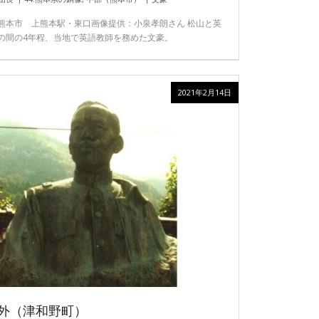
熊本市 上熊本駅・東口画像提供：小泉孝朗さん 松山と英
の間の4年程、当地で英語教師を務めた文豪。
2021年2月14日
外（津和野町）