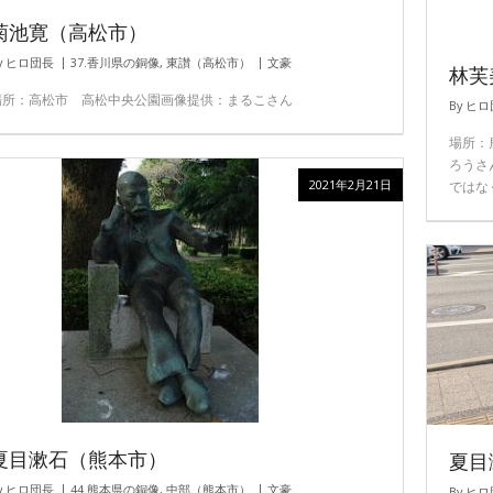
菊池寛（高松市）
y
ヒロ団長
37.香川県の銅像
,
東讃（高松市）
文豪
林芙
場所：高松市 高松中央公園画像提供：まるこさん
By
ヒロ
場所：
ろうさ
2021年2月21日
ではな
夏目漱石（熊本市）
夏目
y
ヒロ団長
44.熊本県の銅像
,
中部（熊本市）
文豪
By
ヒロ