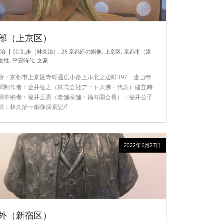
部（上京区）
久治
00.乱歩（林久治）
,
26.京都府の銅像
,
上京区
,
京都市（洛
女性
,
平安時代
,
文豪
所：京都市上京区寺町通広小路上ル北之辺町397 廬山寺
関制作者：金井征之（株式会社アート大佛・代表）建立時
明奉納者：福井正憲（老舗茶舗・福寿園会長）・福井公子
供：林久治⇒銅像探索記/f
2022年6月27日
外（新宿区）