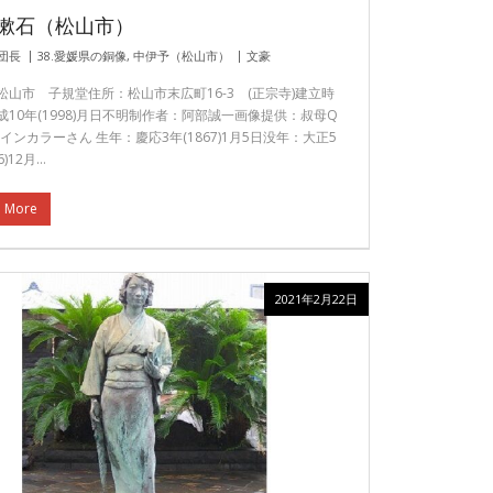
漱石（松山市）
団長
38.愛媛県の銅像
,
中伊予（松山市）
文豪
松山市 子規堂住所：松山市末広町16-3 (正宗寺)建立時
成10年(1998)月日不明制作者：阿部誠一画像提供：叔母Q
インカラーさん 生年：慶応3年(1867)1月5日没年：大正5
6)12月…
 More
2021年2月22日