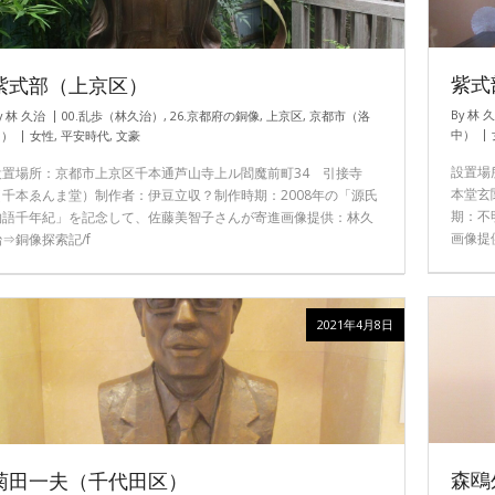
紫式
紫式部（上京区）
By
林 
y
林 久治
00.乱歩（林久治）
,
26.京都府の銅像
,
上京区
,
京都市（洛
中）
中）
女性
,
平安時代
,
文豪
設置場
設置場所：京都市上京区千本通芦山寺上ル閻魔前町34 引接寺
本堂玄
（千本ゑんま堂）制作者：伊豆立収？制作時期：2008年の「源氏
期：不
物語千年紀」を記念して、佐藤美智子さんが寄進画像提供：林久
画像提
治⇒銅像探索記/f
2021年4月8日
森鴎
菊田一夫（千代田区）