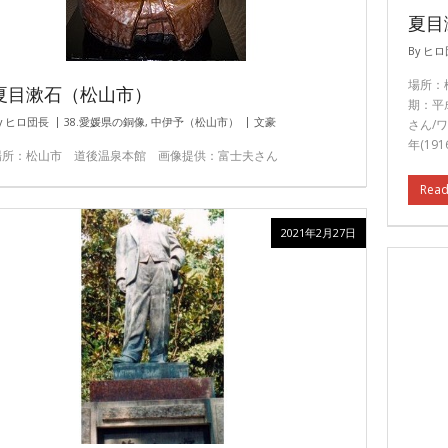
夏目
By
ヒロ
場所：
夏目漱石（松山市）
期：平
y
ヒロ団長
38.愛媛県の銅像
,
中伊予（松山市）
文豪
さん/ワ
年(191
場所：松山市 道後温泉本館 画像提供：富士夫さん
Read
2021年2月27日