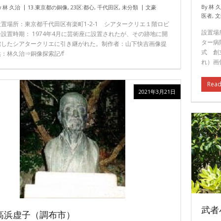
By
林 
y
林 久治
13.東京都の銅像
,
23区:都心
,
千代田区
,
未分類
文豪
医者
,
文
設置場所：東京都千代田区有楽町1-2-1 シアタークリエ１階ロビ
設置場
ー設置時期： 1974年4月に芸術座に設置されたが、その跡地に開
ター病
館したシアタークリエに引き継がれた。制作者：山下快吉画像提
式 創
供：林久治⇒銅像探索記/f
れ）画
Read
2021年3月21日
武者
高浜虚子（調布市）