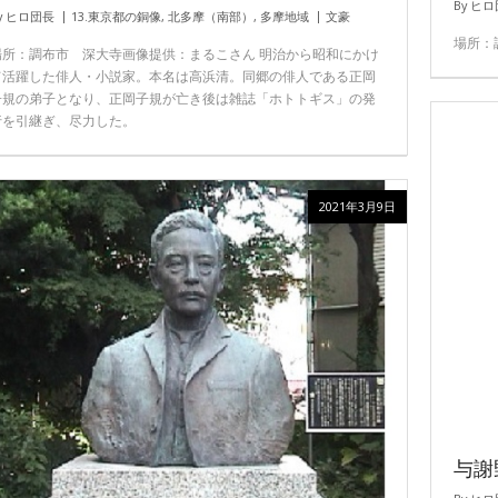
By
ヒロ
y
ヒロ団長
13.東京都の銅像
,
北多摩（南部）
,
多摩地域
文豪
場所：
場所：調布市 深大寺画像提供：まるこさん 明治から昭和にかけ
て活躍した俳人・小説家。本名は高浜清。同郷の俳人である正岡
子規の弟子となり、正岡子規が亡き後は雑誌「ホトトギス」の発
行を引継ぎ、尽力した。
2021年3月9日
与謝