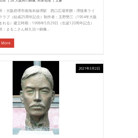
団長
28.大阪府の銅像
,
和泉地域
文豪
所：大阪府堺市南海本線堺駅 西口広場寄贈：堺陵東ライ
クラブ（結成25周年記念）制作者：玉野勢三（1954年大阪
まれる）建立時期：1998年5月29日（生誕120周年記念）
供：まるこさん林久治⇒銅像…
 More
2021年3月2日