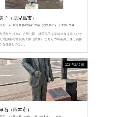
美子（鹿児島市）
団長
46.鹿児島県の銅像
,
中薩（鹿児島市）
女性
,
文豪
鹿児島市(桜島) 古里公園・林芙美子文学碑画像提供：びが
ん 幼少期の林芙美子像（銅像） こちらの林芙美子像は銅像
く石膏像とのこと。
2021年2月21日
漱石（熊本市）
団長
44.熊本県の銅像
,
中部（熊本市）
文豪