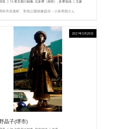
団長
13.東京都の銅像
,
北多摩（南部）
,
多摩地域
文豪
調布市若葉町 実篤公園画像提供：小泉孝朗さん
2021年3月20日
野晶子(堺市)