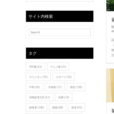
サイト内検索
B
タグ
FRP像
(52)
アニメ像
(41)
キリシタン
(70)
スポーツ
(35)
中華
(26)
作曲家
(17)
僧侶
(138)
内閣総理大臣
(61)
剣豪
(24)
創業者
(240)
動物
(48)
医者
(93)