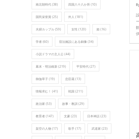
南北朝時代
(38)
四国八十八か所
(10)
B
国民栄誉賞
(25)
外人
(181)
夫婦カップル
(59)
女性
(120)
姫
(16)
学者
(60)
宿泊施設にある銅像
(34)
小説ドラマの主人公
(44)
幕末・明治維新
(219)
平安時代
(27)
御伽草子
(19)
忠臣蔵
(13)
情報求む！
(41)
戦国
(211)
政治家
(53)
故事・教訓
(29)
教育者
(147)
文豪
(23)
日本神話
(23)
架空の人物
(17)
歌手
(17)
武道家
(23)