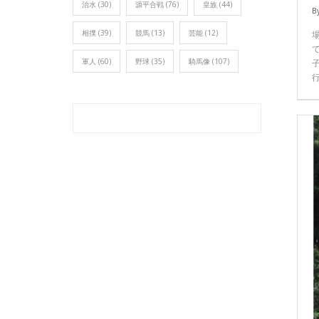
治水
(30)
源平合戦
(76)
皇族
(44)
B
相撲
(39)
競馬
(13)
芸能
(12)
軍人
(60)
野球
(35)
騎馬像
(107)