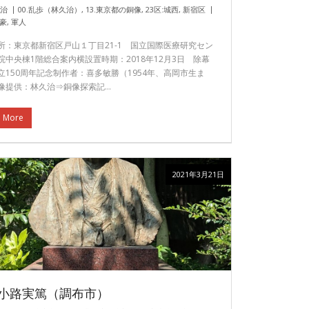
久治
00.乱歩（林久治）
,
13.東京都の銅像
,
23区:城西
,
新宿区
豪
,
軍人
所：東京都新宿区戸山１丁目21-1 国立国際医療研究セン
院中央棟1階総合案内横設置時期：2018年12月3日 除幕
立150周年記念制作者：喜多敏勝（1954年、高岡市生ま
像提供：林久治⇒銅像探索記…
 More
2021年3月21日
小路実篤（調布市）