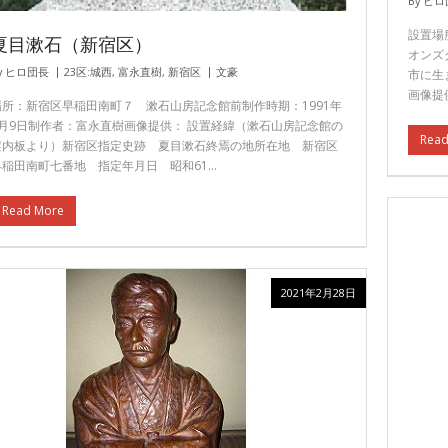
By
ヒロ
設置場
夏目漱石（新宿区）
オンズ
y
ヒロ団長
23区:城西
,
富永直樹
,
新宿区
文豪
市に生
画像提
場所：新宿区早稲田南町７ 漱石山房記念館前制作時期：1991年
2月9日制作者：富永直樹画像提供： 設置経緯（漱石山房記念館の
Read
案内板より）新宿区指定史跡 夏目漱石終焉の地所在地 新宿区
早稲田南町七番地 指定年月日 昭和61…
Read More
2021年2月28日