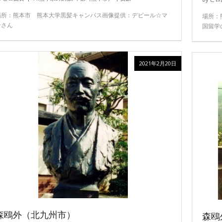
場所：熊本市 熊本大学黒髪キャンパス画像提供：デビール☆マ
場所：
ンさん
国留学
2021年2月20日
森鴎外（北九州市）
森鴎