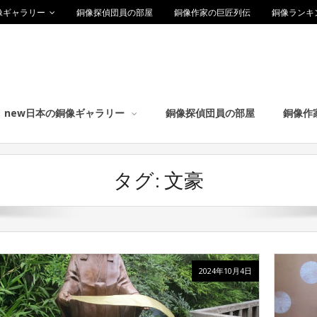
像ギャラリー
銅像探偵団員の部屋
銅像作家の巨匠列伝
銅像ランキ
new日本の銅像ギャラリー
銅像探偵団員の部屋
銅像作
タグ:
文豪
2024年10月4日