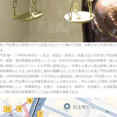
虎ノ門法曹ビル玄関ロビーに設置されたテミス像の上半身。法曹ビルと中央大学に
る。
千賀 修一（1943年9月6日 – ）氏は、弁護士・税理士。弁護士法人TLEO虎ノ
引・建築・都市再開発を得意としている。中央大学の真法会で同会の理事長（後に
導の神様といわれていた）から学問に国境はない、先輩から受けた恩は後輩に返せと
開発事業のとりまとめを受任し望外の報酬が入ったので後進のため虎ノ門司法研究
始。2002年株式会社西新橋一丁目共同ビル建設組合（株式会社虎ノ門法曹ビル）を
大きい虎ノ門法曹ビルを等価交換方式により竣工させた。同ビル竣工と同時に法律
務所体制とした。同事務所は、弁護士・公認会計士・税理士・司法書士・土地家屋
ップ型の総合法律事務所としてはわが国最大規模である。