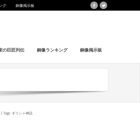
ング
銅像掲示板
家の巨匠列伝
銅像ランキング
銅像掲示板
Tags:
ギリシャ神話