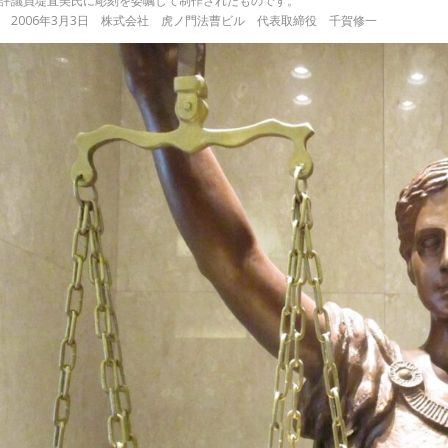
評議員堤直美氏に彫刻を委嘱して制作されたものです。
2006年3月3日 株式会社 虎ノ門法曹ビル 代表取締役 千賀修一