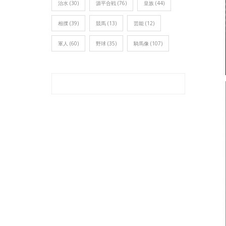
治水
(30)
源平合戦
(76)
皇族
(44)
相撲
(39)
競馬
(13)
芸能
(12)
軍人
(60)
野球
(35)
騎馬像
(107)