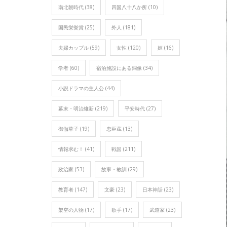
南北朝時代
(38)
四国八十八か所
(10)
国民栄誉賞
(25)
外人
(181)
夫婦カップル
(59)
女性
(120)
姫
(16)
学者
(60)
宿泊施設にある銅像
(34)
小説ドラマの主人公
(44)
幕末・明治維新
(219)
平安時代
(27)
御伽草子
(19)
忠臣蔵
(13)
情報求む！
(41)
戦国
(211)
政治家
(53)
故事・教訓
(29)
教育者
(147)
文豪
(23)
日本神話
(23)
架空の人物
(17)
歌手
(17)
武道家
(23)