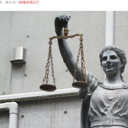
供：林久治⇒
銅像探索記/f