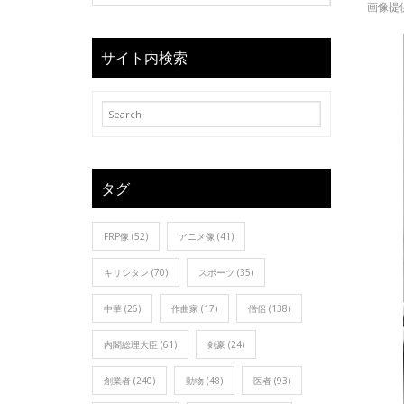
画像提
サイト内検索
タグ
FRP像
(52)
アニメ像
(41)
キリシタン
(70)
スポーツ
(35)
中華
(26)
作曲家
(17)
僧侶
(138)
内閣総理大臣
(61)
剣豪
(24)
創業者
(240)
動物
(48)
医者
(93)