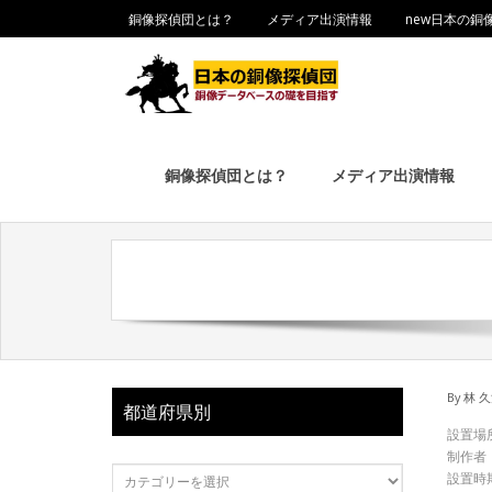
銅像探偵団とは？
メディア出演情報
new日本の銅
銅像探偵団とは？
メディア出演情報
By
林 
都道府県別
設置場
制作者
設置時