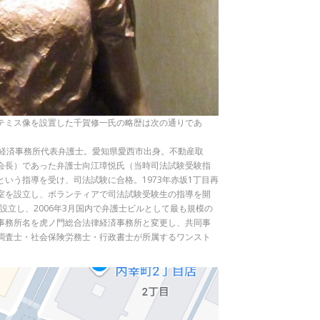
テミス像を設置した千賀修一氏の略歴は次の通りであ
門法律経済事務所代表弁護士。愛知県愛西市出身。不動産取
会長）であった弁護士向江璋悦氏（当時司法試験受験指
いう指導を受け、司法試験に合格。1973年赤坂1丁目再
室を設立し、ボランティアで司法試験受験生の指導を開
設立し、2006年3月国内で弁護士ビルとして最も規模の
事務所名を虎ノ門総合法律経済事務所と変更し、共同事
調査士・社会保険労務士・行政書士が所属するワンスト