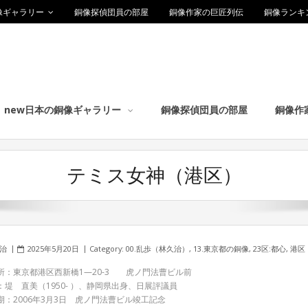
像ギャラリー
銅像探偵団員の部屋
銅像作家の巨匠列伝
銅像ランキ
new日本の銅像ギャラリー
銅像探偵団員の部屋
銅像作
テミス女神（港区）
久治
2025年5月20日
Category:
00.乱歩（林久治）
,
13.東京都の銅像
,
23区:都心
,
港区
所：東京都港区西新橋1—20-3 虎ノ門法曹ビル前
：堤 直美（1950- ）、静岡県出身、日展評議員
期：2006年3月3日 虎ノ門法曹ビル竣工記念