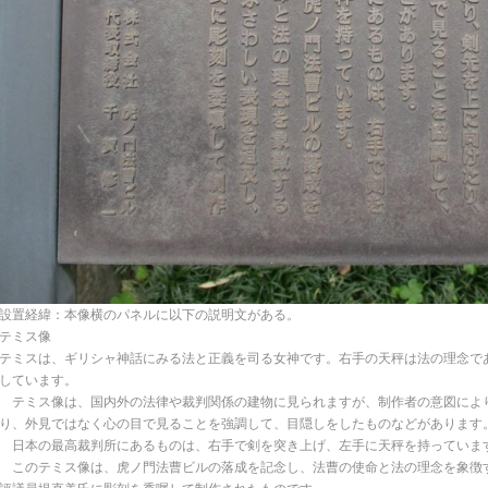
設置経緯：本像横のパネルに以下の説明文がある。
テミス像
テミスは、ギリシャ神話にみる法と正義を司る女神です。右手の天秤は法の理念で
しています。
テミス像は、国内外の法律や裁判関係の建物に見られますが、制作者の意図によ
り、外見ではなく心の目で見ることを強調して、目隠しをしたものなどがあります
日本の最高裁判所にあるものは、右手で剣を突き上げ、左手に天秤を持っていま
このテミス像は、虎ノ門法曹ビルの落成を記念し、法曹の使命と法の理念を象徴