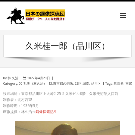
久米桂一郎（品川区）
By
林 久治
2022年4月20日
Category:
00.乱歩（林久治）
,
13.東京都の銅像
,
23区:城南
,
品川区
Tags:
教育者
,
画家
設置場所：東京都品川区上大崎2-25-5 久米ビル8階 久米美術館入口前
制作者：北村西望
制作時期：1936年5月
画像提供：林久治⇒
銅像探索記/f