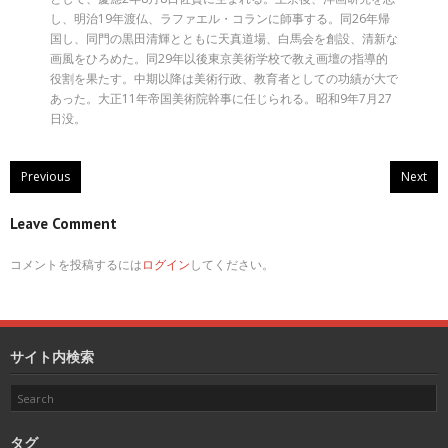
し、明治19年渡仏、ラファエル・コランに師事する。同26年帰
国し、同門の黒田清輝とともに天真道場、白馬会を創設、清新な
画風をひろめた。同29年以後東京美術学校で教え画壇の指導的
役割を果たす。中期以降は美術行政、教育者としての功績が大で
あった。大正11年帝国美術院幹事に任じられる。昭和9年7月27
日没。
Previous
Next
Leave Comment
コメントを投稿するには
ログイン
してください。
サイト内検索
タグ