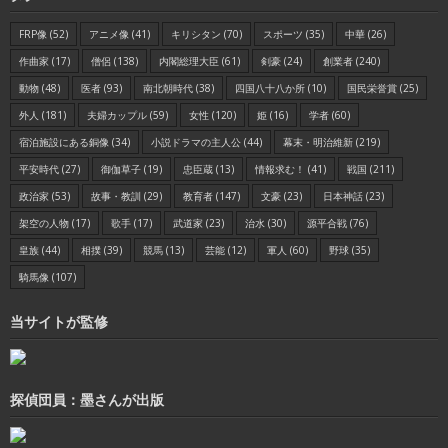
FRP像
(52)
アニメ像
(41)
キリシタン
(70)
スポーツ
(35)
中華
(26)
作曲家
(17)
僧侶
(138)
内閣総理大臣
(61)
剣豪
(24)
創業者
(240)
動物
(48)
医者
(93)
南北朝時代
(38)
四国八十八か所
(10)
国民栄誉賞
(25)
外人
(181)
夫婦カップル
(59)
女性
(120)
姫
(16)
学者
(60)
宿泊施設にある銅像
(34)
小説ドラマの主人公
(44)
幕末・明治維新
(219)
平安時代
(27)
御伽草子
(19)
忠臣蔵
(13)
情報求む！
(41)
戦国
(211)
政治家
(53)
故事・教訓
(29)
教育者
(147)
文豪
(23)
日本神話
(23)
架空の人物
(17)
歌手
(17)
武道家
(23)
治水
(30)
源平合戦
(76)
皇族
(44)
相撲
(39)
競馬
(13)
芸能
(12)
軍人
(60)
野球
(35)
騎馬像
(107)
当サイトが監修
探偵団員：墨さんが出版