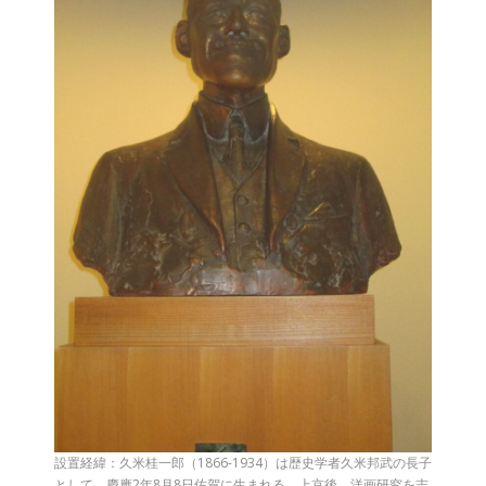
設置経緯：久米桂一郎（1866-1934）は歴史学者久米邦武の長子
として、慶應2年8月8日佐賀に生まれる。上京後、洋画研究を志