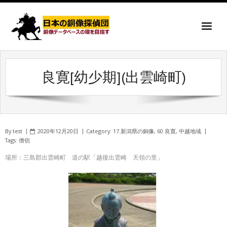
良寛[幼少期](出雲崎町)
By
test
2020年12月20日
Category:
17.新潟県の銅像
,
60.良寛
,
中越地域
Tags:
僧侶
場所：三島郡出雲崎町 道の駅「越後出雲崎 天領の里」