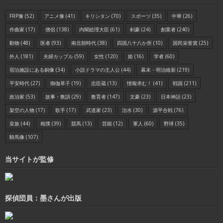
FRP像
(52)
アニメ像
(41)
キリシタン
(70)
スポーツ
(35)
中華
(26)
作曲家
(17)
僧侶
(138)
内閣総理大臣
(61)
剣豪
(24)
創業者
(240)
動物
(48)
医者
(93)
南北朝時代
(38)
四国八十八か所
(10)
国民栄誉賞
(25)
外人
(181)
夫婦カップル
(59)
女性
(120)
姫
(16)
学者
(60)
宿泊施設にある銅像
(34)
小説ドラマの主人公
(44)
幕末・明治維新
(219)
平安時代
(27)
御伽草子
(19)
忠臣蔵
(13)
情報求む！
(41)
戦国
(211)
政治家
(53)
故事・教訓
(29)
教育者
(147)
文豪
(23)
日本神話
(23)
架空の人物
(17)
歌手
(17)
武道家
(23)
治水
(30)
源平合戦
(76)
皇族
(44)
相撲
(39)
競馬
(13)
芸能
(12)
軍人
(60)
野球
(35)
騎馬像
(107)
当サイトが監修
探偵団員：墨さんが出版