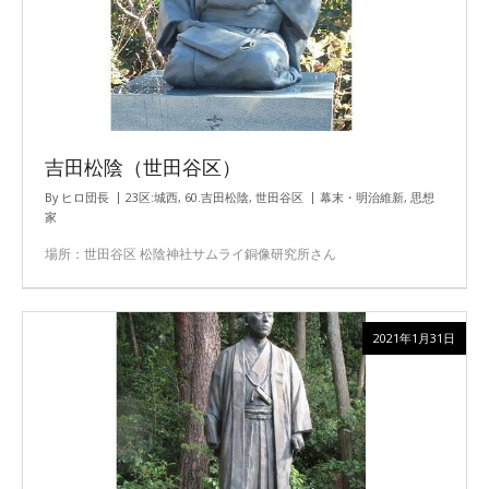
吉田松陰（世田谷区）
By
ヒロ団長
23区:城西
,
60.吉田松陰
,
世田谷区
幕末・明治維新
,
思想
家
場所：世田谷区 松陰神社サムライ銅像研究所さん
2021年1月31日