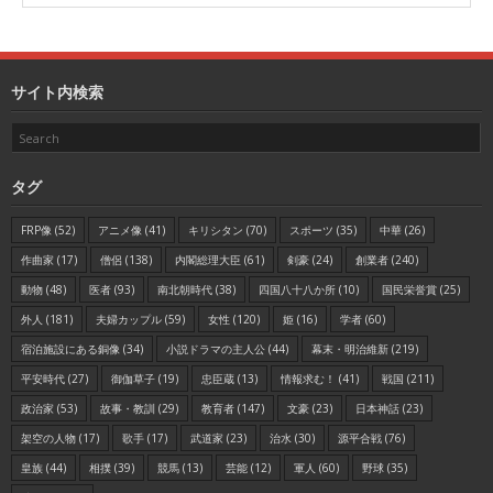
サイト内検索
タグ
FRP像
(52)
アニメ像
(41)
キリシタン
(70)
スポーツ
(35)
中華
(26)
作曲家
(17)
僧侶
(138)
内閣総理大臣
(61)
剣豪
(24)
創業者
(240)
動物
(48)
医者
(93)
南北朝時代
(38)
四国八十八か所
(10)
国民栄誉賞
(25)
外人
(181)
夫婦カップル
(59)
女性
(120)
姫
(16)
学者
(60)
宿泊施設にある銅像
(34)
小説ドラマの主人公
(44)
幕末・明治維新
(219)
平安時代
(27)
御伽草子
(19)
忠臣蔵
(13)
情報求む！
(41)
戦国
(211)
政治家
(53)
故事・教訓
(29)
教育者
(147)
文豪
(23)
日本神話
(23)
架空の人物
(17)
歌手
(17)
武道家
(23)
治水
(30)
源平合戦
(76)
皇族
(44)
相撲
(39)
競馬
(13)
芸能
(12)
軍人
(60)
野球
(35)