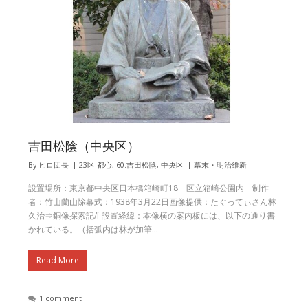
吉田松陰（中央区）
By
ヒロ団長
23区:都心
,
60.吉田松陰
,
中央区
幕末・明治維新
設置場所：東京都中央区日本橋箱崎町18 区立箱崎公園内 制作
者：竹山蘭山除幕式：1938年3月22日画像提供：たぐってぃさん林
久治⇒銅像探索記/f 設置経緯：本像横の案内板には、以下の通り書
かれている。（括弧内は林が加筆…
Read More
1 comment