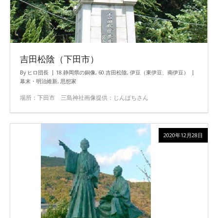
吉田松陰（下田市）
By
ヒロ団長
18.静岡県の銅像
,
60.吉田松陰
,
伊豆（東伊豆、南伊豆）
幕末・明治維新
,
思想家
場所：下田市 三島神社画像提供：じんぱちさん
2020年12月28日