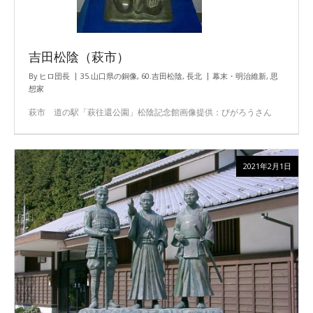
吉田松陰（萩市）
By
ヒロ団長
35.山口県の銅像
,
60.吉田松陰
,
長北
幕末・明治維新
,
思
想家
萩市 道の駅「萩往還公園」松陰記念館画像提供：びがろうさん
2021年2月1日