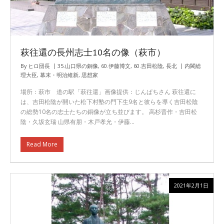
萩往還の長州志士10名の像（萩市）
By
ヒロ団長
35.山口県の銅像
,
60.伊藤博文
,
60.吉田松陰
,
長北
内閣総
理大臣
,
幕末・明治維新
,
思想家
場所：萩市 道の駅「萩往還」画像提供：じんぱちさん 萩往還に
は、吉田松陰が開いた松下村塾の門下生9名と彼らを導く吉田松陰
の総勢10名の志士たちの銅像が立ち並びます。 高杉晋作・吉田松
陰・久坂玄瑞 山県有朋・木戸孝允・伊藤…
Read More
2021年2月1日