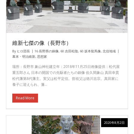
維新七傑の像（長野市）
By
ヒロ団長
16.長野県の銅像
,
60.吉田松陰
,
60.坂本龍馬像
,
北信地域
幕末・明治維新
,
思想家
場所：長野市 象山神社建立年：2018年11月25日画像提供：松代屋
重五郎さん 日本の開国での先駆者たちの銅像 佐久間象山 真田幸貫
松代藩第8代藩主。実父は松平定信。曾祖父は徳川吉宗。真田家に
養子に迎えられ、藩…
Read More
2020年8月2日