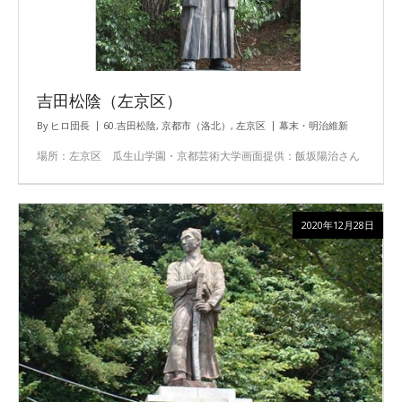
吉田松陰（左京区）
By
ヒロ団長
60.吉田松陰
,
京都市（洛北）
,
左京区
幕末・明治維新
場所：左京区 瓜生山学園・京都芸術大学画面提供：飯坂陽治さん
2020年12月28日