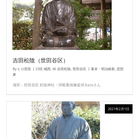
吉田松陰（世田谷区）
By
ヒロ団長
23区:城西
,
60.吉田松陰
,
世田谷区
幕末・明治維新
,
思想
家
場所：世田谷区 松陰神社・拝殿裏画像提供:kazuさん
2021年2月1日