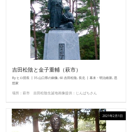
吉田松陰と金子重輔（萩市）
By
ヒロ団長
35.山口県の銅像
,
60.吉田松陰
,
長北
幕末・明治維新
,
思
想家
場所：萩市 吉田松陰生誕地画像提供：じんぱちさん
2021年2月1日