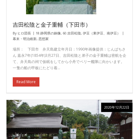
吉田松陰と金子重輔（下田市）
By
ヒロ団長
18.静岡県の銅像
,
60.吉田松陰
,
伊豆（東伊豆、南伊豆）
幕末・明治維新
,
思想家
場所： 下田市 弁天島建立年月日：1990年画像提供：じんぱちさ
ん 嘉永7年(1854年)3月27日、吉田松陰と弟子の金子重輔は密航を企
て、弁天島の祠で仮眠をしてから小舟でペリー艦隊に向かいます。
一隻の船の甲板にたどり着…
Read More
2020年12月22日