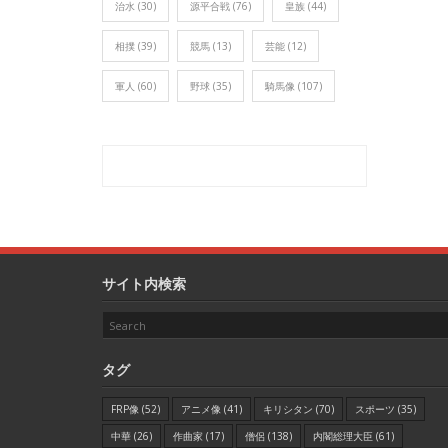
治水
(30)
源平合戦
(76)
皇族
(44)
相撲
(39)
競馬
(13)
芸能
(12)
軍人
(60)
野球
(35)
騎馬像
(107)
サイト内検索
タグ
FRP像
(52)
アニメ像
(41)
キリシタン
(70)
スポーツ
(35)
中華
(26)
作曲家
(17)
僧侶
(138)
内閣総理大臣
(61)