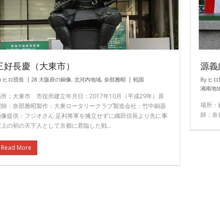
三好長慶（大東市）
源義
y
ヒロ団長
28.大阪府の銅像
,
北河内地域
,
奈部雅昭
戦国
By
ヒロ
湘南地
場所：大東市 市役所建立年月日：2017年10月（平成29年）原
場所：
型師：奈部雅昭製作：大東ロータリークラブ製造会社：竹中銅器
師：奈
画像提供：フジオさん 足利将軍を擁立せずに織田信長より先に事
実上の初の天下人として京都に君臨した戦…
Read More