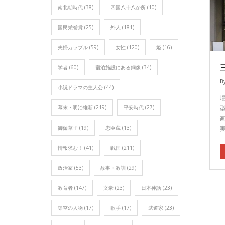
南北朝時代
(38)
四国八十八か所
(10)
国民栄誉賞
(25)
外人
(181)
夫婦カップル
(59)
女性
(120)
姫
(16)
学者
(60)
宿泊施設にある銅像
(34)
B
小説ドラマの主人公
(44)
幕末・明治維新
(219)
平安時代
(27)
御伽草子
(19)
忠臣蔵
(13)
情報求む！
(41)
戦国
(211)
政治家
(53)
故事・教訓
(29)
教育者
(147)
文豪
(23)
日本神話
(23)
架空の人物
(17)
歌手
(17)
武道家
(23)