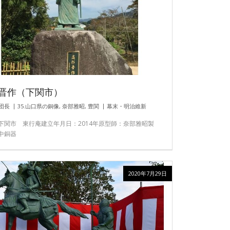
晋作（下関市）
団長
35.山口県の銅像
,
奈部雅昭
,
豊関
幕末・明治維新
下関市 東行庵建立年月日：2014年原型師：奈部雅昭製
中銅器
2020年7月29日