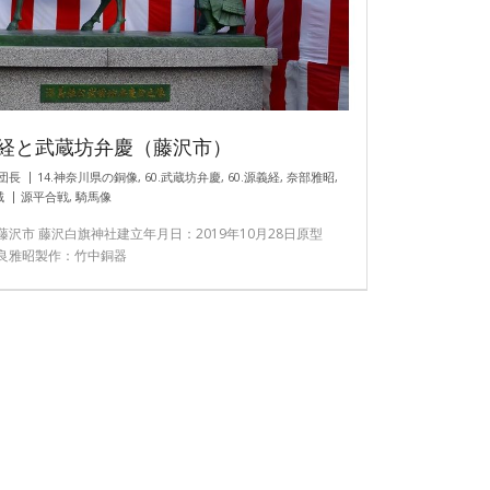
経と武蔵坊弁慶（藤沢市）
団長
14.神奈川県の銅像
,
60.武蔵坊弁慶
,
60.源義経
,
奈部雅昭
,
域
源平合戦
,
騎馬像
藤沢市 藤沢白旗神社建立年月日：2019年10月28日原型
良雅昭製作：竹中銅器