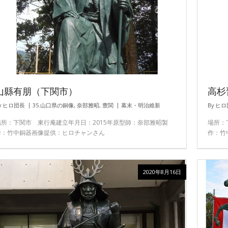
山縣有朋（下関市）
高杉
y
ヒロ団長
35.山口県の銅像
,
奈部雅昭
,
豊関
幕末・明治維新
By
ヒロ
場所：下関市 東行庵建立年月日：2015年原型師：奈部雅昭製
場所：
作：竹中銅器画像提供：ヒロチャンさん
作：竹
2020年8月16日