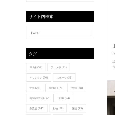
サイト内検索
B
タグ
FRP像
(52)
アニメ像
(41)
キリシタン
(70)
スポーツ
(35)
中華
(26)
作曲家
(17)
僧侶
(138)
内閣総理大臣
(61)
剣豪
(24)
創業者
(240)
動物
(48)
医者
(93)