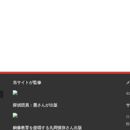
当サイトが監修
メ
do
探偵団員：墨さんが出版
サ
ロ
投
銅像教育を提唱する丸岡慎弥さん出版