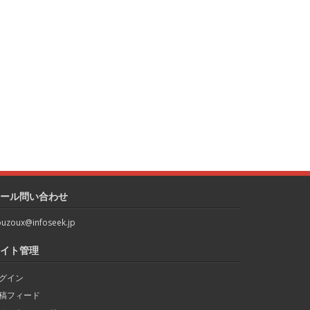
ール問い合わせ
uzoux@infoseek.jp
イト管理
グイン
稿フィード