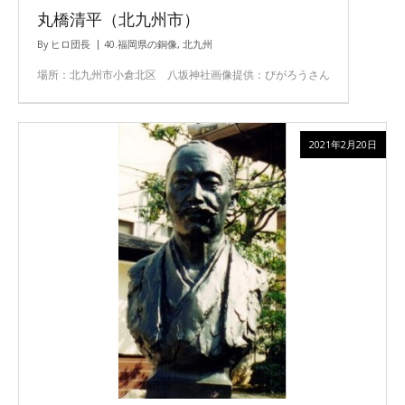
丸橋清平（北九州市）
By
ヒロ団長
40.福岡県の銅像
,
北九州
場所：北九州市小倉北区 八坂神社画像提供：びがろうさん
2021年2月20日