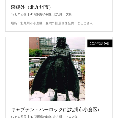
森鴎外（北九州市）
By
ヒロ団長
40.福岡県の銅像
,
北九州
文豪
場所：北九州市小倉区 森鴎外旧居画像提供：まるこさん
2021年2月20日
キャプテン・ハーロック(北九州市小倉区)
By
ヒロ団長
40.福岡県の銅像
,
北九州
アニメ像