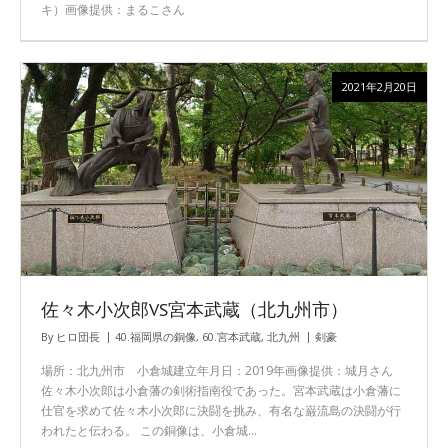
キ）画像提供：まるこさん
2021年2月20日
佐々木小次郎VS宮本武蔵（北九州市）
By
ヒロ団長
40.福岡県の銅像
,
60.宮本武蔵
,
北九州
剣豪
場所：北九州市 小倉城建立年月日：2019年画像提供：城月さん
佐々木小次郎は小倉藩の剣術指南役であった。宮本武蔵は小倉藩に
仕官を求めて佐々木小次郎に決闘を挑み、有名な巌流島の決闘が行
われたと伝わる。 この銅像は、小倉城…