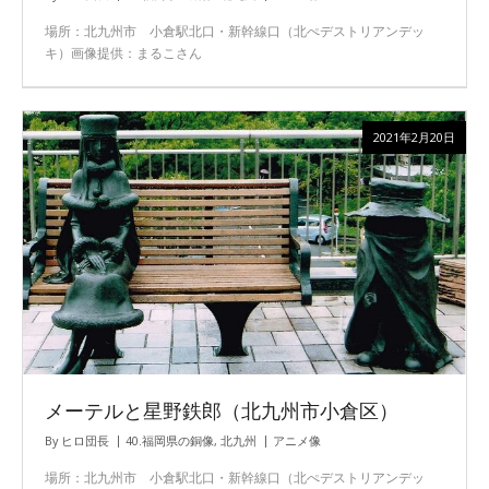
場所：北九州市 小倉駅北口・新幹線口（北ぺデストリアンデッ
キ）画像提供：まるこさん
2021年2月20日
メーテルと星野鉄郎（北九州市小倉区）
By
ヒロ団長
40.福岡県の銅像
,
北九州
アニメ像
場所：北九州市 小倉駅北口・新幹線口（北ぺデストリアンデッ