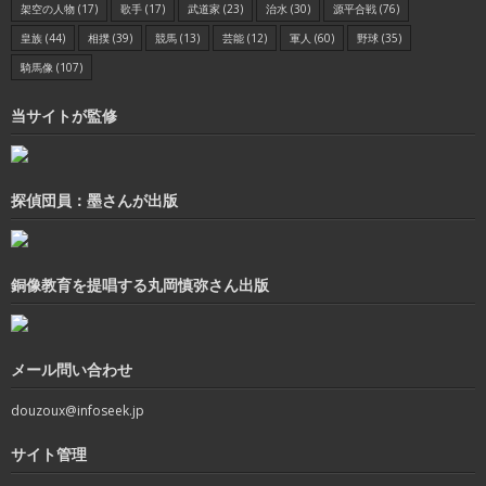
架空の人物
(17)
歌手
(17)
武道家
(23)
治水
(30)
源平合戦
(76)
皇族
(44)
相撲
(39)
競馬
(13)
芸能
(12)
軍人
(60)
野球
(35)
騎馬像
(107)
当サイトが監修
探偵団員：墨さんが出版
銅像教育を提唱する丸岡慎弥さん出版
メール問い合わせ
douzoux@infoseek.jp
サイト管理