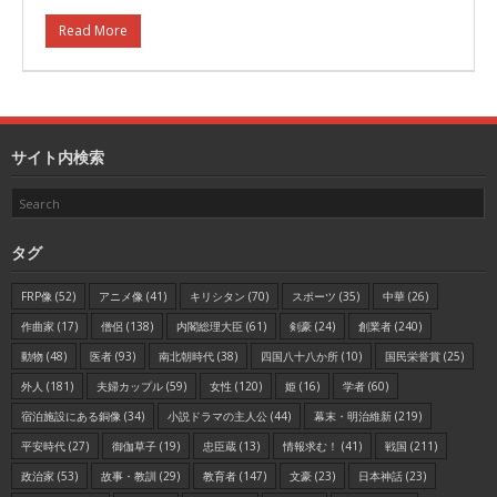
Read More
サイト内検索
タグ
FRP像
(52)
アニメ像
(41)
キリシタン
(70)
スポーツ
(35)
中華
(26)
作曲家
(17)
僧侶
(138)
内閣総理大臣
(61)
剣豪
(24)
創業者
(240)
動物
(48)
医者
(93)
南北朝時代
(38)
四国八十八か所
(10)
国民栄誉賞
(25)
外人
(181)
夫婦カップル
(59)
女性
(120)
姫
(16)
学者
(60)
宿泊施設にある銅像
(34)
小説ドラマの主人公
(44)
幕末・明治維新
(219)
平安時代
(27)
御伽草子
(19)
忠臣蔵
(13)
情報求む！
(41)
戦国
(211)
政治家
(53)
故事・教訓
(29)
教育者
(147)
文豪
(23)
日本神話
(23)