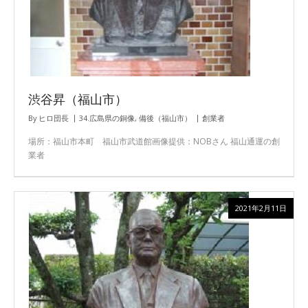
渋谷昇（福山市）
By
ヒロ団長
34.広島県の銅像
,
備後（福山市）
創業者
場所：福山市本町 福山市武道館画像提供：NOBさん 福山通運の創
業者
2021年2月11日