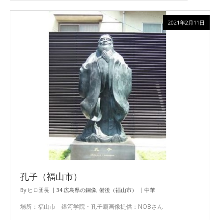
2021年2月11日
孔子（福山市）
By
ヒロ団長
34.広島県の銅像
,
備後（福山市）
中華
場所：福山市 銀河学院・孔子廟画像提供：NOBさん