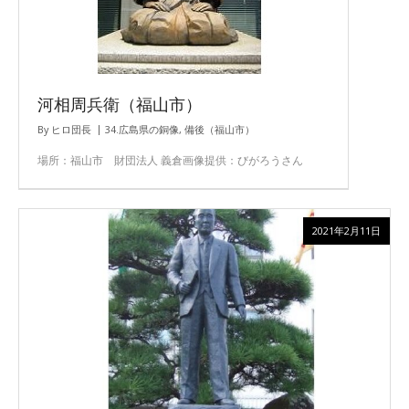
河相周兵衛（福山市）
By
ヒロ団長
34.広島県の銅像
,
備後（福山市）
場所：福山市 財団法人 義倉画像提供：びがろうさん
2021年2月11日