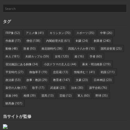
タグ
FRP像
(52)
アニメ像
(41)
キリシタン
(70)
スポーツ
(35)
中華
(26)
作曲家
(17)
僧侶
(138)
内閣総理大臣
(61)
剣豪
(24)
創業者
(240)
動物
(48)
医者
(93)
南北朝時代
(38)
四国八十八か所
(10)
国民栄誉賞
(25)
外人
(181)
夫婦カップル
(59)
女性
(120)
姫
(16)
学者
(60)
宿泊施設にある銅像
(34)
小説ドラマの主人公
(44)
幕末・明治維新
(219)
平安時代
(27)
御伽草子
(19)
忠臣蔵
(13)
情報求む！
(41)
戦国
(211)
政治家
(53)
故事・教訓
(29)
教育者
(147)
文豪
(23)
日本神話
(23)
架空の人物
(17)
歌手
(17)
武道家
(23)
治水
(30)
源平合戦
(76)
皇族
(44)
相撲
(39)
競馬
(13)
芸能
(12)
軍人
(60)
野球
(35)
騎馬像
(107)
当サイトが監修