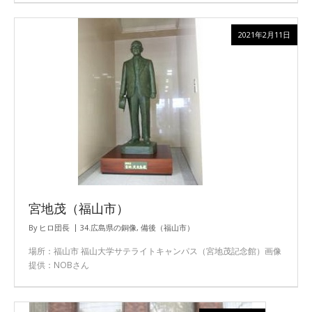
2021年2月11日
宮地茂（福山市）
By
ヒロ団長
34.広島県の銅像
,
備後（福山市）
場所：福山市 福山大学サテライトキャンパス（宮地茂記念館）画像
提供：NOBさん