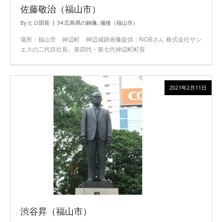
佐藤敬治（福山市）
By
ヒロ団長
34.広島県の銅像
,
備後（福山市）
場所：福山市 神辺町 神辺城跡画像提供：NOBさん 株式会社サン
エスの二代目社長。第四代・第七代神辺町町長
2021年2月11日
渋谷昇（福山市）