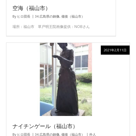
空海（福山市）
By
ヒロ団長
34.広島県の銅像
,
備後（福山市）
場所：福山市 草戸明王院画像提供：NOBさん
2021年2月11日
ナイチンゲール（福山市）
By
ヒロ団長
34.広島県の銅像
,
備後（福山市）
外人