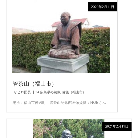
2021年2月11日
管茶山（福山市）
By
ヒロ団長
34.広島県の銅像
,
備後（福山市）
場所：福山市神辺町 管茶山記念館画像提供：NOBさん
2021年2月11日