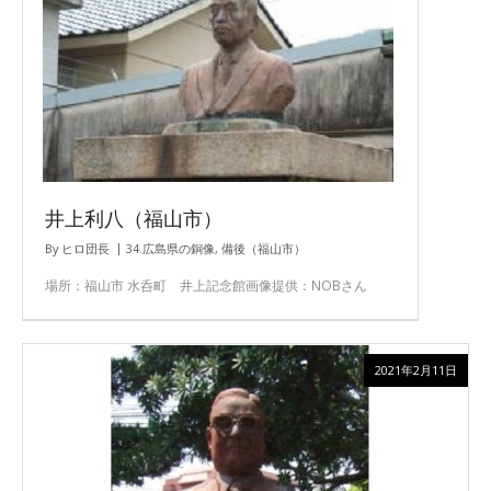
井上利八（福山市）
By
ヒロ団長
34.広島県の銅像
,
備後（福山市）
場所：福山市 水呑町 井上記念館画像提供：NOBさん
2021年2月11日