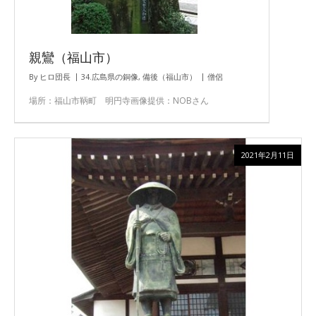
親鸞（福山市）
By
ヒロ団長
34.広島県の銅像
,
備後（福山市）
僧侶
場所：福山市鞆町 明円寺画像提供：NOBさん
2021年2月11日