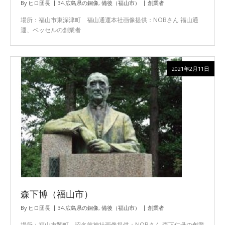
By
ヒロ団長
34.広島県の銅像
,
備後（福山市）
創業者
場所：福山市東深津町 福山通運本社画像提供：NOBさん 福山通
運、ベッセルの創業者
2021年2月11日
森下博（福山市）
By
ヒロ団長
34.広島県の銅像
,
備後（福山市）
創業者
場所：福山市鞆町 沼名前神社画像提供：NOBさん 森下仁丹の創業