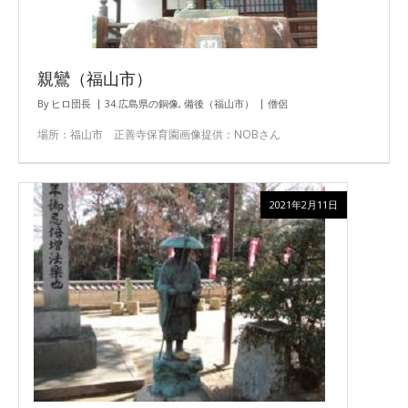
親鸞（福山市）
By
ヒロ団長
34.広島県の銅像
,
備後（福山市）
僧侶
場所：福山市 正善寺保育園画像提供：NOBさん
2021年2月11日