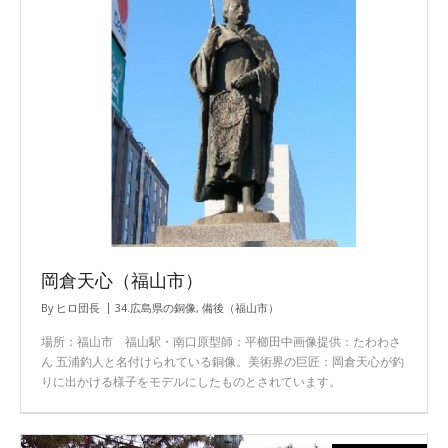
岡倉天心（福山市）
By
ヒロ団長
34.広島県の銅像
,
備後（福山市）
場所：福山市 福山駅・南口原型師：平櫛田中画像提供：たわわさ
ん 五浦釣人と名付けられている銅像。美術界の巨匠：岡倉天心が釣
りに出かける様子をモデルにしたものとされています。