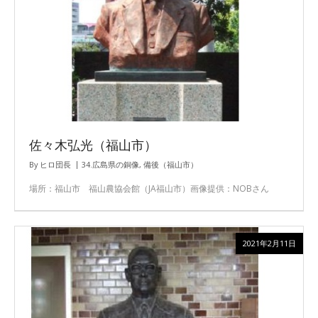
佐々木弘光（福山市）
By
ヒロ団長
34.広島県の銅像
,
備後（福山市）
場所：福山市 福山農協会館（JA福山市）画像提供：NOBさん
2021年2月11日