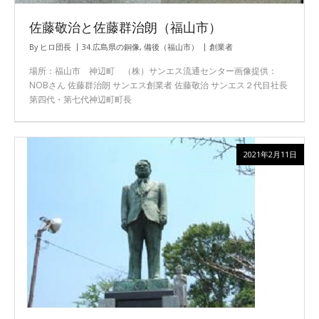
佐藤敬治と佐藤群治朗（福山市）
By
ヒロ団長
34.広島県の銅像
,
備後（福山市）
創業者
場所：福山市 神辺町 （株）サンエス流通センター画像提供：
NOBさん 佐藤群治朗 サンエス創業者 佐藤敬治 サンエス２代目社長
第四代・第七代神辺町町長
2021年2月11日