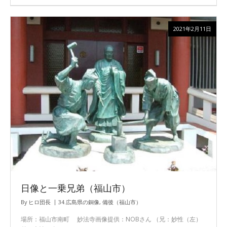
2021年2月11日
日像と一乗兄弟（福山市）
By
ヒロ団長
34.広島県の銅像
,
備後（福山市）
場所：福山市南町 妙法寺画像提供：NOBさん （兄：妙性（左）