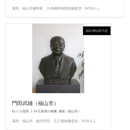
場所：福山市鋼管町 日本鋼管病院画像提供：NOBさん
2021年2月11日
門田武雄（福山市）
By
ヒロ団長
34.広島県の銅像
,
備後（福山市）
場所：福山市 銀河学院・孔子廟画像提供：NOBさん