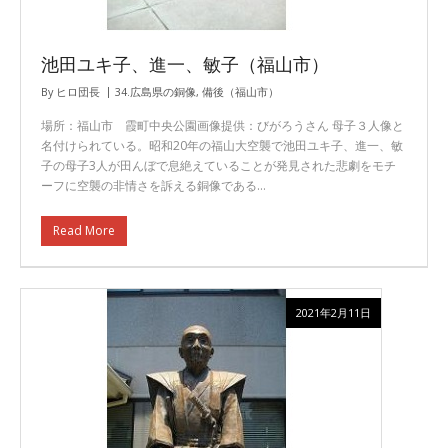
池田ユキ子、進一、敏子（福山市）
By
ヒロ団長
34.広島県の銅像
,
備後（福山市）
場所：福山市 霞町中央公園画像提供：びがろうさん 母子３人像と
名付けられている。昭和20年の福山大空襲で池田ユキ子、進一、敏
子の母子3人が田んぼで息絶えていることが発見された悲劇をモチ
ーフに空襲の非情さを訴える銅像である…
Read More
2021年2月11日