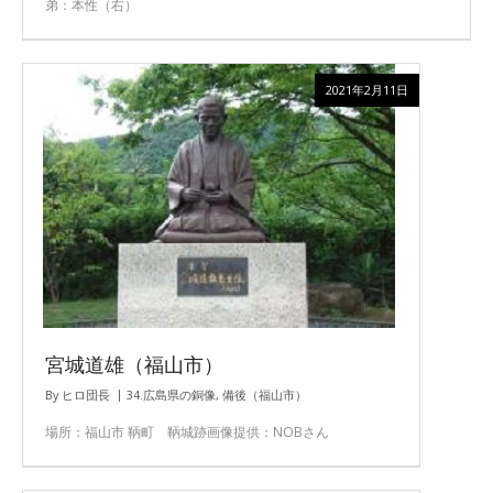
弟：本性（右）
2021年2月11日
宮城道雄（福山市）
By
ヒロ団長
34.広島県の銅像
,
備後（福山市）
場所：福山市 鞆町 鞆城跡画像提供：NOBさん