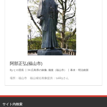
阿部正弘(福山市)
By
ヒロ団長
34.広島県の銅像
,
備後（福山市）
幕末・明治維新
場所：福山市 福山城址画像提供：sakkyさん
サイト内検索