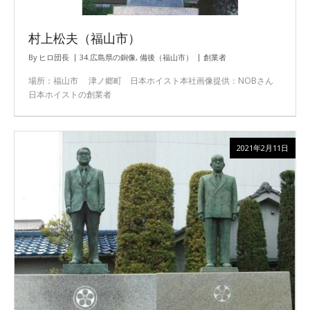
村上松夫（福山市）
By
ヒロ団長
34.広島県の銅像
,
備後（福山市）
創業者
場所：福山市 津ノ郷町 日本ホイスト本社画像提供：NOBさん
日本ホイストの創業者
2021年2月11日