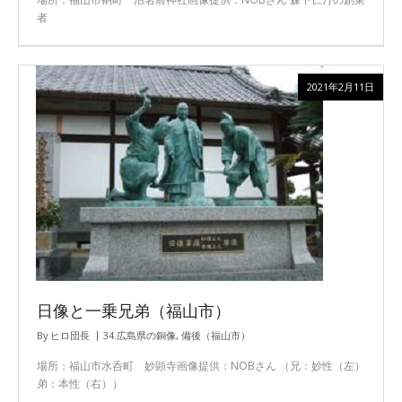
者
2021年2月11日
日像と一乗兄弟（福山市）
By
ヒロ団長
34.広島県の銅像
,
備後（福山市）
場所：福山市水呑町 妙顕寺画像提供：NOBさん （兄：妙性（左）
弟：本性（右））