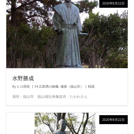
2020年8月22日
水野勝成
By
ヒロ団長
34.広島県の銅像
,
備後（福山市）
戦国
場所：福山市 福山城址画像提供：たわわさん
2020年8月22日