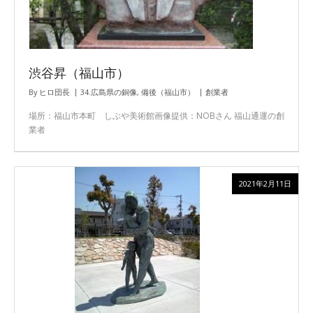
渋谷昇（福山市）
By
ヒロ団長
34.広島県の銅像
,
備後（福山市）
創業者
場所：福山市本町 しぶや美術館画像提供：NOBさん 福山通運の創
業者
2021年2月11日