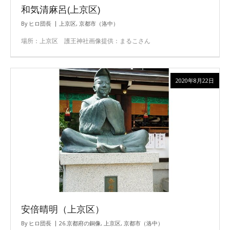
和気清麻呂(上京区)
By
ヒロ団長
上京区
,
京都市（洛中）
場所：上京区 護王神社画像提供：まるこさん
2020年8月22日
安倍晴明（上京区）
By
ヒロ団長
26.京都府の銅像
,
上京区
,
京都市（洛中）