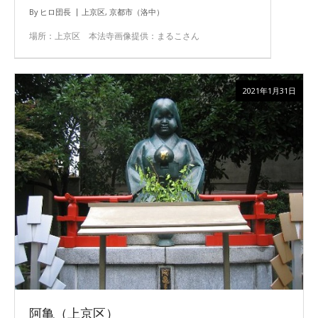
By
ヒロ団長
上京区
,
京都市（洛中）
場所：上京区 本法寺画像提供：まるこさん
2021年1月31日
阿亀（上京区）