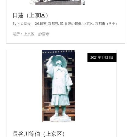
日蓮（上京区）
By
ヒロ団長
26.日蓮_京都府
,
52.日蓮の銅像
,
上京区
,
京都市（洛中）
場所：上京区 妙蓮寺
2021年1月31日
長谷川等伯（上京区）