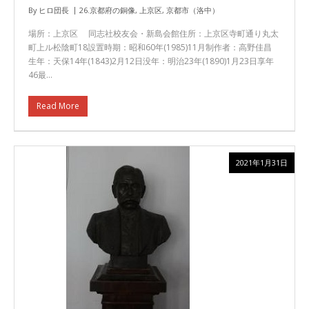
By
ヒロ団長
26.京都府の銅像
,
上京区
,
京都市（洛中）
場所：上京区 同志社校友会・新島会館住所：上京区寺町通り丸太
町上ル松陰町18設置時期：昭和60年(1985)11月制作者：高野佳昌
生年：天保14年(1843)2月12日没年：明治23年(1890)1月23日享年
46最…
Read More
2021年1月31日