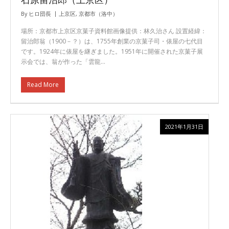
By
ヒロ団長
上京区
,
京都市（洛中）
場所：京都市上京区京菓子資料館画像提供：林久治さん 設置経緯：
留治郎翁（1900－？）は、1755年創業の京菓子司・俵屋の七代目
です。1924年に俵屋を継ぎました。1951年に開催された京菓子展
示会では、翁が作った「雲龍…
Read More
2021年1月31日