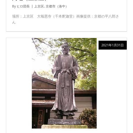
By
ヒロ団長
上京区
,
京都市（洛中）
場所：上京区 大報恩寺（千本釈迦堂）画像提供：京都の平八郎さ
ん
2021年1月31日