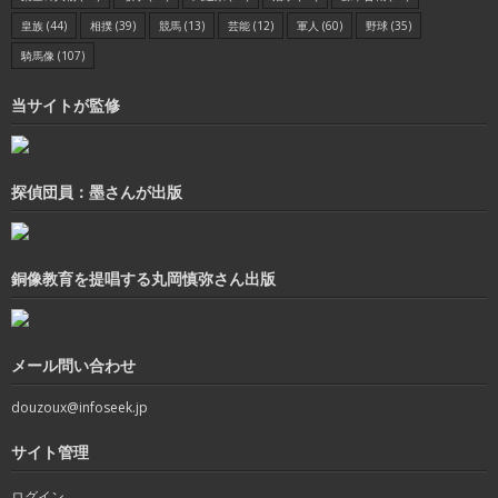
皇族
(44)
相撲
(39)
競馬
(13)
芸能
(12)
軍人
(60)
野球
(35)
騎馬像
(107)
当サイトが監修
探偵団員：墨さんが出版
銅像教育を提唱する丸岡慎弥さん出版
メール問い合わせ
douzoux@infoseek.jp
サイト管理
ログイン