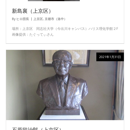
新島襄（上京区）
By
ヒロ団長
上京区
,
京都市（洛中）
場所：上京区 同志社大学（今出川キャンパス）ハリス理化学館２F
画像提供：たぐってぃさん
2021年1月31日
石原留治郎（上京区）