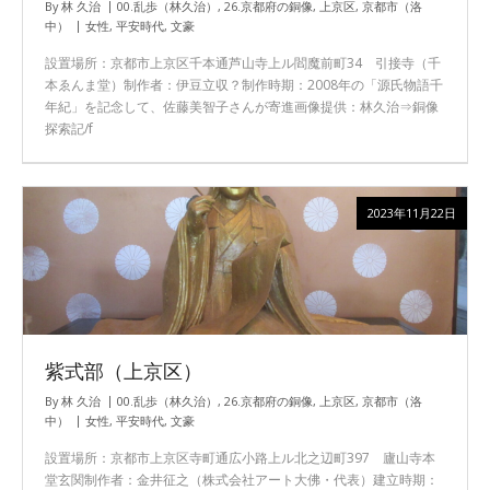
By
林 久治
00.乱歩（林久治）
,
26.京都府の銅像
,
上京区
,
京都市（洛
中）
女性
,
平安時代
,
文豪
設置場所：京都市上京区千本通芦山寺上ル閻魔前町34 引接寺（千
本ゑんま堂）制作者：伊豆立収？制作時期：2008年の「源氏物語千
年紀」を記念して、佐藤美智子さんが寄進画像提供：林久治⇒銅像
探索記/f
2023年11月22日
紫式部（上京区）
By
林 久治
00.乱歩（林久治）
,
26.京都府の銅像
,
上京区
,
京都市（洛
中）
女性
,
平安時代
,
文豪
設置場所：京都市上京区寺町通広小路上ル北之辺町397 廬山寺本
堂玄関制作者：金井征之（株式会社アート大佛・代表）建立時期：