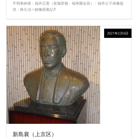
不明奉納者：福井正憲（老舗茶舗・福寿園会長）・福井公子画像提
供：林久治⇒銅像探索記/f
2021年2月6日
新島襄（上京区）