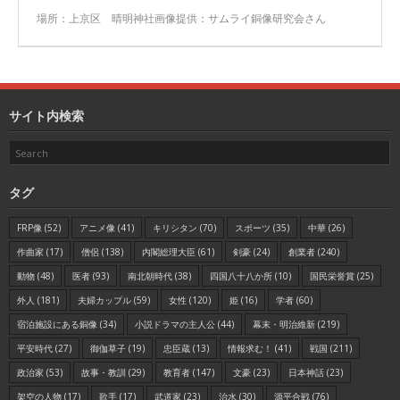
場所：上京区 晴明神社画像提供：サムライ銅像研究会さん
サイト内検索
タグ
FRP像
(52)
アニメ像
(41)
キリシタン
(70)
スポーツ
(35)
中華
(26)
作曲家
(17)
僧侶
(138)
内閣総理大臣
(61)
剣豪
(24)
創業者
(240)
動物
(48)
医者
(93)
南北朝時代
(38)
四国八十八か所
(10)
国民栄誉賞
(25)
外人
(181)
夫婦カップル
(59)
女性
(120)
姫
(16)
学者
(60)
宿泊施設にある銅像
(34)
小説ドラマの主人公
(44)
幕末・明治維新
(219)
平安時代
(27)
御伽草子
(19)
忠臣蔵
(13)
情報求む！
(41)
戦国
(211)
政治家
(53)
故事・教訓
(29)
教育者
(147)
文豪
(23)
日本神話
(23)
架空の人物
(17)
歌手
(17)
武道家
(23)
治水
(30)
源平合戦
(76)