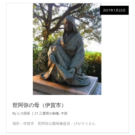
2021年1月22日
世阿弥の母（伊賀市）
By
ヒロ団長
21.三重県の銅像
,
中部
場所：伊賀市 世阿弥公園画像提供：びがろうさん