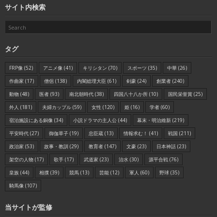
サイト内検索
タグ
FRP像
(52)
アニメ像
(41)
キリシタン
(70)
スポーツ
(35)
中華
(26)
作曲家
(17)
僧侶
(138)
内閣総理大臣
(61)
剣豪
(24)
創業者
(240)
動物
(48)
医者
(93)
南北朝時代
(38)
四国八十八か所
(10)
国民栄誉賞
(25)
外人
(181)
夫婦カップル
(59)
女性
(120)
姫
(16)
学者
(60)
宿泊施設にある銅像
(34)
小説ドラマの主人公
(44)
幕末・明治維新
(219)
平安時代
(27)
御伽草子
(19)
忠臣蔵
(13)
情報求む！
(41)
戦国
(211)
政治家
(53)
故事・教訓
(29)
教育者
(147)
文豪
(23)
日本神話
(23)
架空の人物
(17)
歌手
(17)
武道家
(23)
治水
(30)
源平合戦
(76)
皇族
(44)
相撲
(39)
競馬
(13)
芸能
(12)
軍人
(60)
野球
(35)
騎馬像
(107)
当サイトが監修