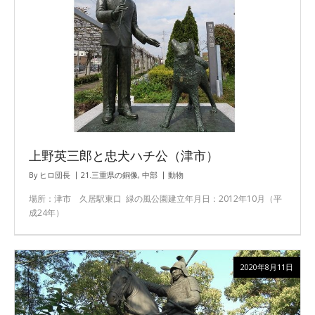
上野英三郎と忠犬ハチ公（津市）
By
ヒロ団長
21.三重県の銅像
,
中部
動物
場所：津市 久居駅東口 緑の風公園建立年月日：2012年10月（平
成24年）
2020年8月11日