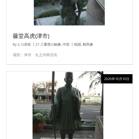
藤堂高虎(津市)
By
ヒロ団長
21.三重県の銅像
,
中部
戦国
,
騎馬像
場所：津市 丸之内商店街
2020年10月10日