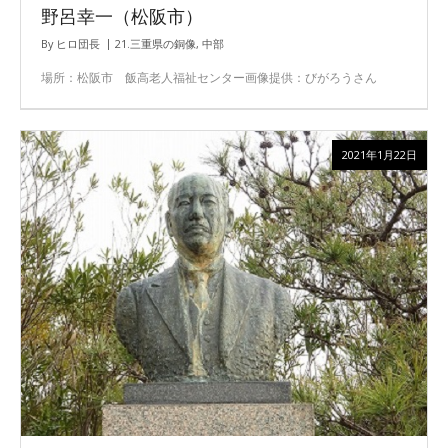
野呂幸一（松阪市）
By
ヒロ団長
21.三重県の銅像
,
中部
場所：松阪市 飯高老人福祉センター画像提供：びがろうさん
2021年1月22日