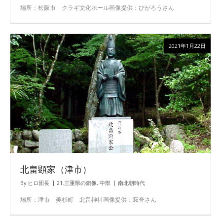
場所：松阪市 クラギ文化ホール画像提供：びがろうさん
2021年1月22日
北畠顕家（津市）
By
ヒロ団長
21.三重県の銅像
,
中部
南北朝時代
場所：津市 美杉町 北畠神社画像提供：寂誉さん