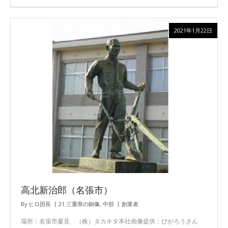
2021年1月22日
高北新治郎（名張市）
By
ヒロ団長
21.三重県の銅像
,
中部
創業者
場所：名張市夏見 （株）タカキタ本社画像提供：びがろうさん