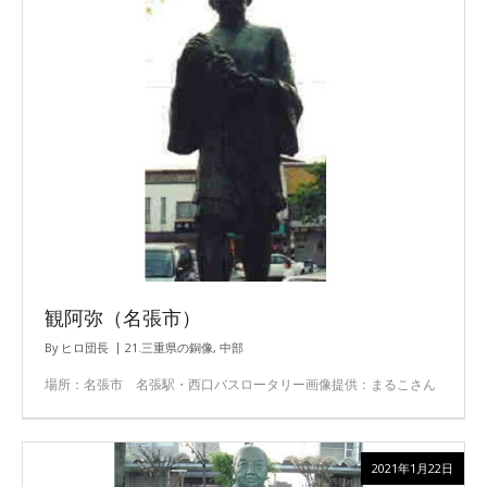
観阿弥（名張市）
By
ヒロ団長
21.三重県の銅像
,
中部
場所：名張市 名張駅・西口バスロータリー画像提供：まるこさん
2021年1月22日