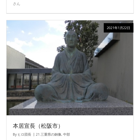
さん
2021年1月22日
本居宣長（松阪市）
By
ヒロ団長
21.三重県の銅像
,
中部