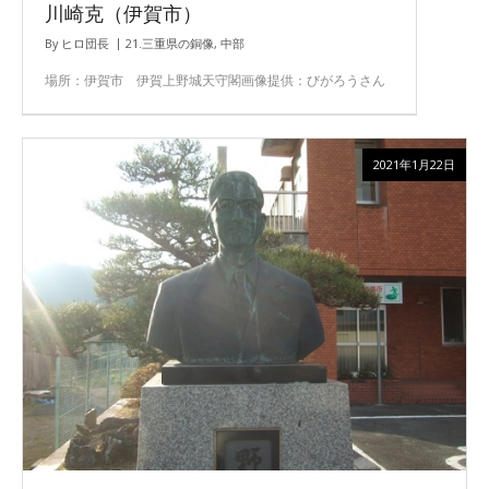
川崎克（伊賀市）
By
ヒロ団長
21.三重県の銅像
,
中部
場所：伊賀市 伊賀上野城天守閣画像提供：びがろうさん
2021年1月22日