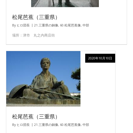
松尾芭蕉（三重県）
By
ヒロ団長
21.三重県の銅像
,
60.松尾芭蕉像
,
中部
場所：津市 丸之内商店街
2020年10月10日
松尾芭蕉（三重県）
By
ヒロ団長
21.三重県の銅像
,
60.松尾芭蕉像
,
中部