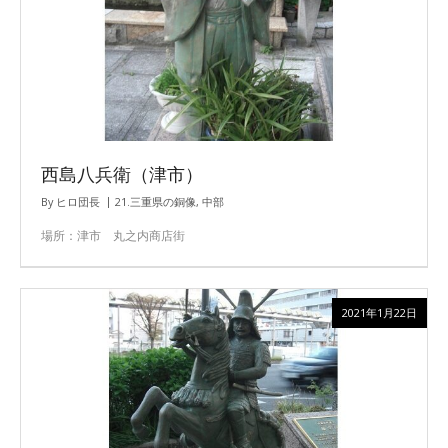
西島八兵衛（津市）
By
ヒロ団長
21.三重県の銅像
,
中部
場所：津市 丸之内商店街
2021年1月22日