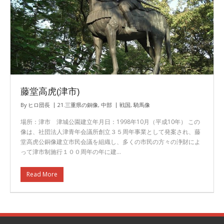
藤堂高虎(津市)
By
ヒロ団長
21.三重県の銅像
,
中部
戦国
,
騎馬像
場所：津市 津城公園建立年月日：1998年10月（平成10年） この
像は、社団法人津青年会議所創立３５周年事業として発案され、藤
堂高虎公銅像建立市民会議を組織し、多くの市民の方々の浄財によ
って津市制施行１００周年の年に建…
Read More