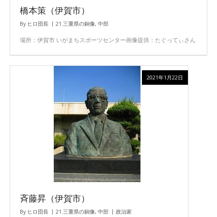
橋本策（伊賀市）
By
ヒロ団長
21.三重県の銅像
,
中部
場所：伊賀市 いがまちスポーツセンター画像提供：たぐってぃさん
2021年1月22日
斉藤昇（伊賀市）
By
ヒロ団長
21.三重県の銅像
,
中部
政治家