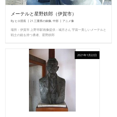
メーテルと星野鉄郎（伊賀市）
By
ヒロ団長
21.三重県の銅像
,
中部
アニメ像
場所：伊賀市 上野市駅画像提供：城月さん 宇宙一美しいメーテルと
戦士の銃を持つ勇者、星野鉄郎
2021年1月22日