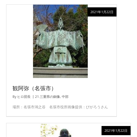
2021年1月22日
観阿弥（名張市）
By
ヒロ団長
21.三重県の銅像
,
中部
場所：名張市鴻之谷 名張市役所画像提供：びがろうさん
2021年1月22日