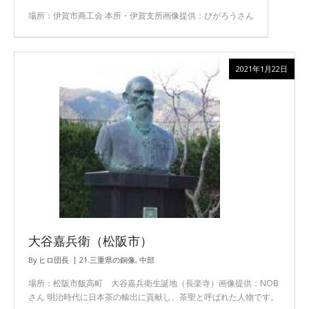
場所：伊賀市商工会 本所・伊賀支所画像提供：びがろうさん
2021年1月22日
大谷嘉兵衛（松阪市）
By
ヒロ団長
21.三重県の銅像
,
中部
場所：松阪市飯高町 大谷嘉兵衛生誕地（長楽寺）画像提供：NOB
さん 明治時代に日本茶の輸出に貢献し、茶聖と呼ばれた人物です。