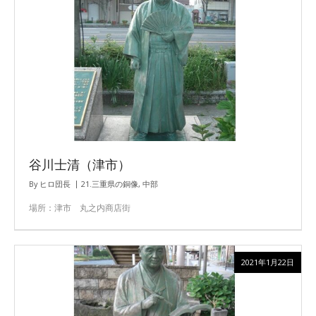
谷川士清（津市）
By
ヒロ団長
21.三重県の銅像
,
中部
場所：津市 丸之内商店街
2021年1月22日