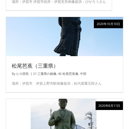
場所：伊賀市 伊賀市役所・伊賀支所画像提供：びがろうさん
2020年10月10日
松尾芭蕉（三重県）
By
ヒロ団長
21.三重県の銅像
,
60.松尾芭蕉像
,
中部
場所：伊賀市 伊賀上野市駅画像提供：松代屋重五郎さん
2020年8月11日