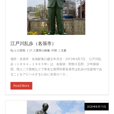
江戸川乱歩（名張市）
By
ヒロ団長
21.三重県の銅像
,
中部
文豪
場所：名張市 名張駅東口建立年月日：2013年4月7日 、江戸川乱
歩（１８９４～１９６５年）は、名探偵：明智小五郎、少年探偵
団、怪人二十面相などで有名な推理作家名張市は乱歩の生誕地であ
ることをアピールするために名張ロータ…
Read More
2020年8月11日