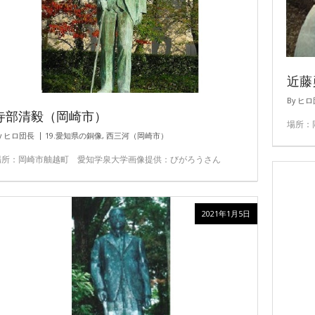
近藤
By
ヒロ
寺部清毅（岡崎市）
場所：
y
ヒロ団長
19.愛知県の銅像
,
西三河（岡崎市）
場所：岡崎市舳越町 愛知学泉大学画像提供：びがろうさん
2021年1月5日