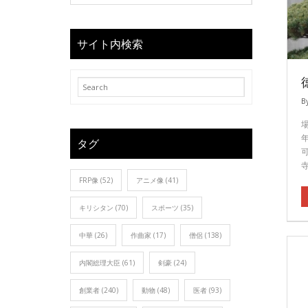
サイト内検索
B
タグ
FRP像
(52)
アニメ像
(41)
キリシタン
(70)
スポーツ
(35)
中華
(26)
作曲家
(17)
僧侶
(138)
内閣総理大臣
(61)
剣豪
(24)
創業者
(240)
動物
(48)
医者
(93)