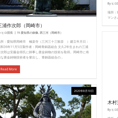
By
ヒロ
場所：
マンさ
三浦作次郎（岡崎市）
y
ヒロ団長
19.愛知県の銅像
,
西三河（岡崎市）
場所：愛知県岡崎市 極楽寺（三河三十三観音 ）建立年月日：
昭和36年11月5日製作者：岡崎青銅器組合 文久2年生まれの三浦
作次郎は安藤金得氏に師事し唐金鋳物の技術を取得。岡崎市に有
能な唐金鋳物技術者を輩出し、青銅器組合の…
Read More
2020年8月10日
木村
By
ヒロ