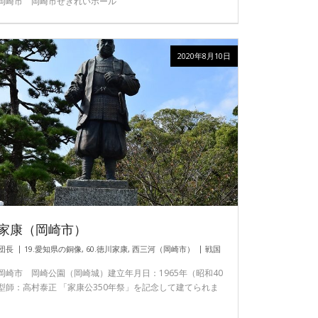
岡崎市 岡崎市せきれいホール
2020年8月10日
家康（岡崎市）
団長
19.愛知県の銅像
,
60.徳川家康
,
西三河（岡崎市）
戦国
岡崎市 岡崎公園（岡崎城）建立年月日：1965年（昭和40
型師：高村泰正 「家康公350年祭」を記念して建てられま