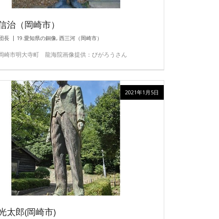
信治（岡崎市）
団長
19.愛知県の銅像
,
西三河（岡崎市）
岡崎市明大寺町 龍海院画像提供：びがろうさん
2021年1月5日
光太郎(岡崎市)