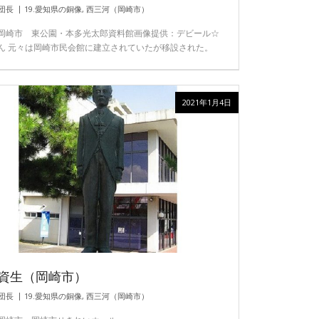
団長
19.愛知県の銅像
,
西三河（岡崎市）
岡崎市 東公園・本多光太郎資料館画像提供：デビール☆
ん 元々は岡崎市民会館に建立されていたが移設された。
2021年1月4日
資生（岡崎市）
団長
19.愛知県の銅像
,
西三河（岡崎市）