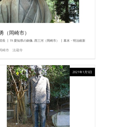
勇（岡崎市）
団長
19.愛知県の銅像
,
西三河（岡崎市）
幕末・明治維新
岡崎市 法蔵寺
2021年1月5日