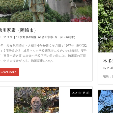
徳川家康（岡崎市）
y
ヒロ団長
19.愛知県の銅像
,
60.徳川家康
,
西三河（岡崎市）
場所：愛知県岡崎市・大樹寺小学校建立年月日：1977年（昭和52
年）6月画像提供：城月さん※学校関係者に立合いの上撮影。要許
可・事前申請必要 大樹寺小学校正門の目の前には、徳川家の菩提
本多
寺である大樹寺がある。徳川家康につな…
By
ヒロ
Read More
場所：
2021年1月5日