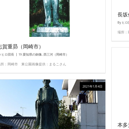
長坂
By
ヒロ
場所：
志賀重昴（岡崎市）
y
ヒロ団長
19.愛知県の銅像
,
西三河（岡崎市）
場所：岡崎市 東公園画像提供：まるこさん
2021年1月4日
本多