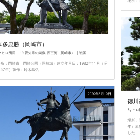
場所：
本多忠勝（岡崎市）
y
ヒロ団長
19.愛知県の銅像
,
西三河（岡崎市）
戦国
場所：岡崎市 岡崎公園（岡崎城）建立年月日：1982年11月（昭
和57年）製作：鈴木基弘
2020年8月10日
徳川
By
ヒロ
場所：
年）原
した