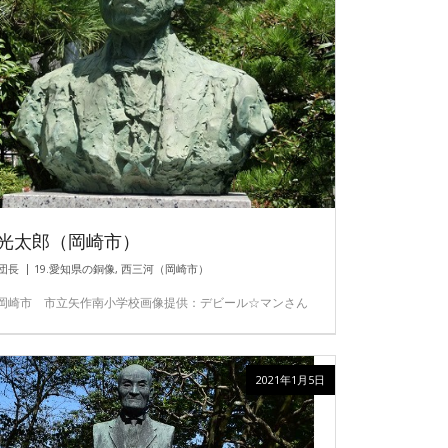
光太郎（岡崎市）
団長
19.愛知県の銅像
,
西三河（岡崎市）
岡崎市 市立矢作南小学校画像提供：デビール☆マンさん
2021年1月5日