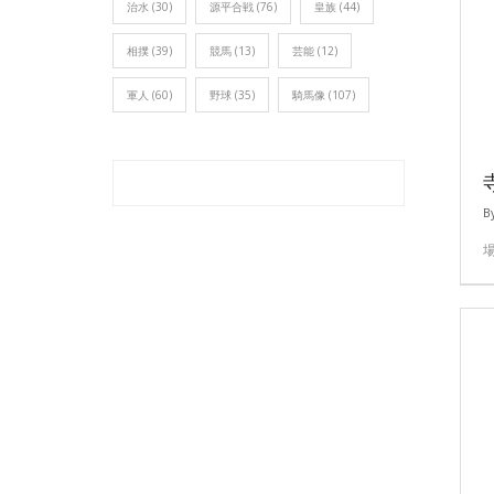
治水
(30)
源平合戦
(76)
皇族
(44)
相撲
(39)
競馬
(13)
芸能
(12)
軍人
(60)
野球
(35)
騎馬像
(107)
B