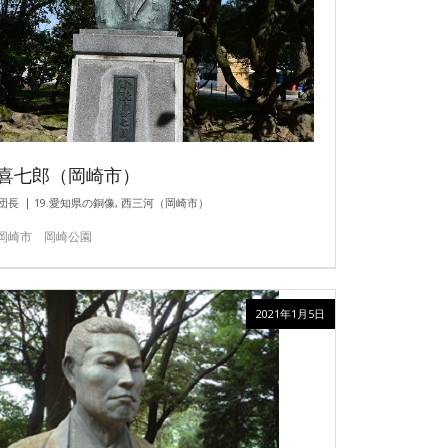
喜七郎（岡崎市）
団長
19.愛知県の銅像
,
西三河（岡崎市）
岡崎市 岡崎公園
2021年1月5日