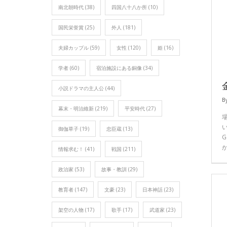
南北朝時代
(38)
四国八十八か所
(10)
国民栄誉賞
(25)
外人
(181)
夫婦カップル
(59)
女性
(120)
姫
(16)
学者
(60)
宿泊施設にある銅像
(34)
小説ドラマの主人公
(44)
B
幕末・明治維新
(219)
平安時代
(27)
御伽草子
(19)
忠臣蔵
(13)
情報求む！
(41)
戦国
(211)
政治家
(53)
故事・教訓
(29)
教育者
(147)
文豪
(23)
日本神話
(23)
架空の人物
(17)
歌手
(17)
武道家
(23)