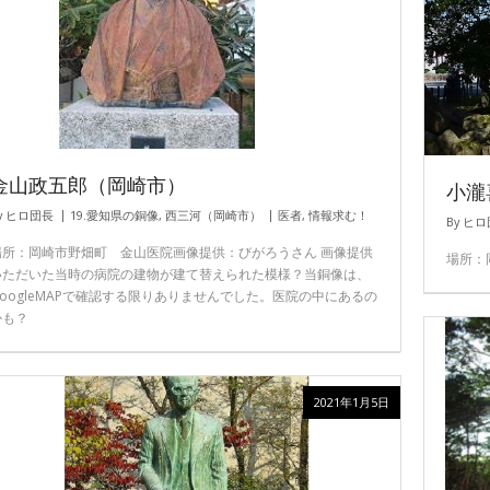
金山政五郎（岡崎市）
小瀧
y
ヒロ団長
19.愛知県の銅像
,
西三河（岡崎市）
医者
,
情報求む！
By
ヒロ
場所：岡崎市野畑町 金山医院画像提供：びがろうさん 画像提供
場所：
いただいた当時の病院の建物が建て替えられた模様？当銅像は、
GoogleMAPで確認する限りありませんでした。医院の中にあるの
かも？
2021年1月5日