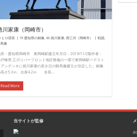
徳川家康（岡崎市）
y
ヒロ団長
19.愛知県の銅像
,
60.徳川家康
,
西三河（岡崎市）
戦国
,
騎馬像
場所：愛知県岡崎市 東岡崎駅建立年月日：2019/11/2製作者：
神戸峰男 乙川リバーフロント地区整備の一環で東岡崎駅ペデスト
リアンデッキに徳川家康の若き日の騎馬像建立が決定した。銅像
の高さ5.3ｍ、台座4.2ｍ 全長…
Read More
当サイトが監修
メ
do