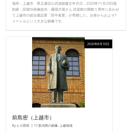
場所：上越市 県立謙信公武道館建立年月日：2020年11月29日彫
刻家：田畑功画像提供：霧隠才蔵さん 武道館の開館１周年に合わせ
て上越市の総合建設業「田中産業」が寄贈した。台座からおよそ7
メートルという大きな銅像です。
2020年8月10日
前島密（上越市）
By
ヒロ団長
17.新潟県の銅像
,
上越地域