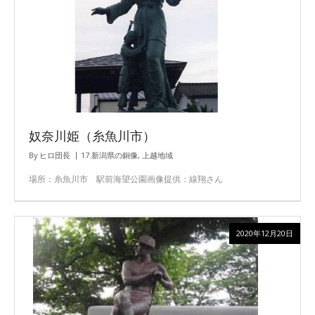
奴奈川姫（糸魚川市）
By
ヒロ団長
17.新潟県の銅像
,
上越地域
場所：糸魚川市 駅前海望公園画像提供：線翔さん
2020年12月20日