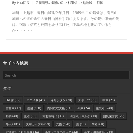
By
ヒロ団長
17.新潟県の銅像
,
60.上杉謙信
,
上越地域
戦国
場所：上越市 春日山城建立年月日：1969年 この銅像は、春日山
城跡への道の途中の春日山神社手前にあります。その鋭い眼光の先
は、宿敵：信玄と死闘を繰り広げた川中島の地を眺めていると
か・・・・・
サイト内検索
タグ
FRP像
(52)
アニメ像
(41)
キリシタン
(70)
スポーツ
(35)
中華
(26)
作曲家
(17)
僧侶
(138)
内閣総理大臣
(61)
剣豪
(24)
創業者
(240)
動物
(48)
医者
(93)
南北朝時代
(38)
四国八十八か所
(10)
国民栄誉賞
(25)
外人
(181)
夫婦カップル
(59)
女性
(120)
姫
(16)
学者
(60)
宿泊施設にある銅像
(34)
小説ドラマの主人公
(44)
幕末・明治維新
(219)