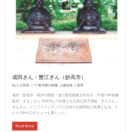
成田きん・蟹江ぎん（妙高市）
By
ヒロ団長
17.新潟県の銅像
,
上越地域
長寿
場所：妙高市 関川の関所・道の歴史館建立年月日：平成10年画像
提供：まるこさん 90年代に100歳でも元気な双子姉妹「きんさん・
ぎんさん」としてマスメディアに注目され国民的人気者となる。テ
レビCMやCDデビューも果たした…
Read More