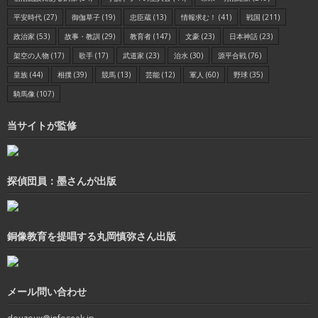
平安時代
(27)
御伽草子
(19)
忠臣蔵
(13)
情報求む！
(41)
戦国
(211)
政治家
(53)
故事・教訓
(29)
教育者
(147)
文豪
(23)
日本神話
(23)
架空の人物
(17)
歌手
(17)
武道家
(23)
治水
(30)
源平合戦
(76)
皇族
(44)
相撲
(39)
競馬
(13)
芸能
(12)
軍人
(60)
野球
(35)
騎馬像
(107)
当サイトが監修
探偵団員：墨さんが出版
銅像教育を提唱する丸岡慎弥さん出版
メール問い合わせ