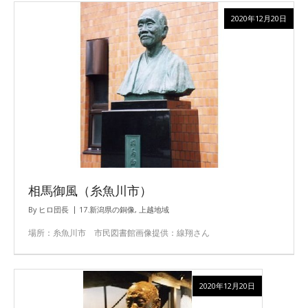
2020年12月20日
相馬御風（糸魚川市）
By
ヒロ団長
17.新潟県の銅像
,
上越地域
場所：糸魚川市 市民図書館画像提供：線翔さん
2020年12月20日