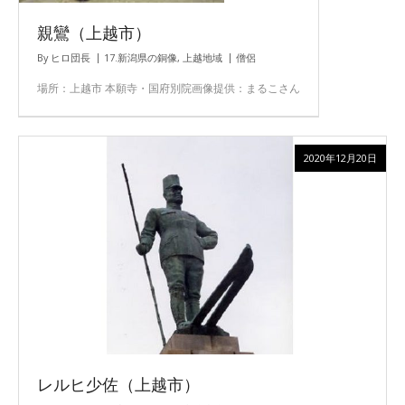
親鸞（上越市）
By
ヒロ団長
17.新潟県の銅像
,
上越地域
僧侶
場所：上越市 本願寺・国府別院画像提供：まるこさん
2020年12月20日
レルヒ少佐（上越市）