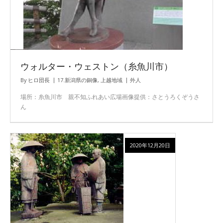
ウォルター・ウェストン（糸魚川市）
By
ヒロ団長
17.新潟県の銅像
,
上越地域
外人
場所：糸魚川市 親不知ふれあい広場画像提供：さとうろくぞうさ
ん
2020年12月20日