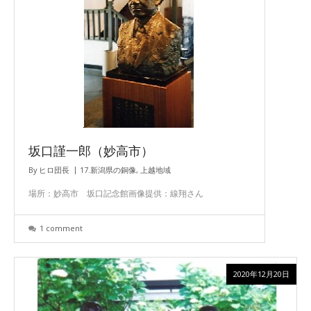
坂口謹一郎（妙高市）
By
ヒロ団長
17.新潟県の銅像
,
上越地域
場所：妙高市 坂口記念館画像提供：線翔さん
1 comment
2020年12月20日