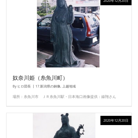
2020年12月20日
奴奈川姫（糸魚川町）
By
ヒロ団長
17.新潟県の銅像
,
上越地域
場所：糸魚川市 ＪＲ糸魚川駅・日本海口画像提供：線翔さん
2020年12月20日