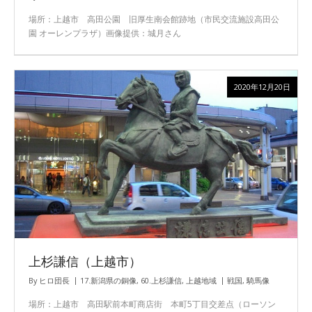
場所：上越市 高田公園 旧厚生南会館跡地（市民交流施設高田公
園 オーレンプラザ）画像提供：城月さん
2020年12月20日
上杉謙信（上越市）
By
ヒロ団長
17.新潟県の銅像
,
60.上杉謙信
,
上越地域
戦国
,
騎馬像
場所：上越市 高田駅前本町商店街 本町5丁目交差点（ローソン