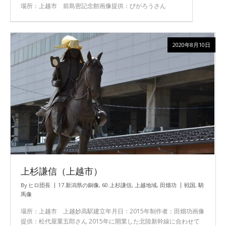
場所：上越市 前島密記念館画像提供：びがろうさん
2020年8月10日
上杉謙信（上越市）
By
ヒロ団長
17.新潟県の銅像
,
60.上杉謙信
,
上越地域
,
田畑功
戦国
,
騎
馬像
場所：上越市 上越妙高駅建立年月日：2015年制作者：田畑功画像
提供：松代屋重五郎さん 2015年に開業した北陸新幹線に合わせて