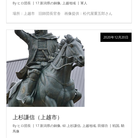
By
ヒロ団長
17.新潟県の銅像
,
上越地域
軍人
場所：上越市 旧師団長官舎 画像提供：松代屋重五郎さん
2020年12月20日
上杉謙信（上越市）
By
ヒロ団長
17.新潟県の銅像
,
60.上杉謙信
,
上越地域
,
田畑功
戦国
,
騎
馬像