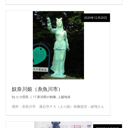
2020年12月20日
奴奈川姫（糸魚川市）
By
ヒロ団長
17.新潟県の銅像
,
上越地域
場所：糸魚川市 蓮台寺ＰＡ（上り線）画像提供：線翔さん