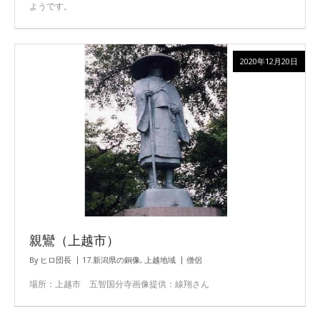
ようです。
2020年12月20日
親鸞（上越市）
By
ヒロ団長
17.新潟県の銅像
,
上越地域
僧侶
場所：上越市 五智国分寺画像提供：線翔さん