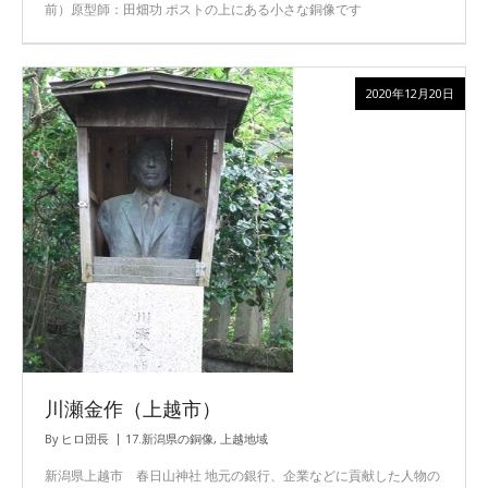
前）原型師：田畑功 ポストの上にある小さな銅像です
2020年12月20日
川瀬金作（上越市）
By
ヒロ団長
17.新潟県の銅像
,
上越地域
新潟県上越市 春日山神社 地元の銀行、企業などに貢献した人物の