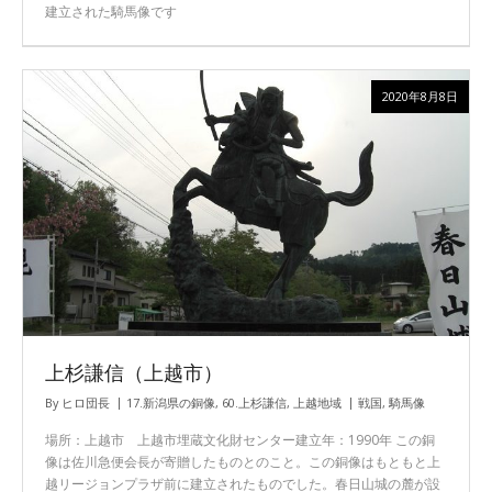
建立された騎馬像です
2020年8月8日
上杉謙信（上越市）
By
ヒロ団長
17.新潟県の銅像
,
60.上杉謙信
,
上越地域
戦国
,
騎馬像
場所：上越市 上越市埋蔵文化財センター建立年：1990年 この銅
像は佐川急便会長が寄贈したものとのこと。この銅像はもともと上
越リージョンプラザ前に建立されたものでした。春日山城の麓が設