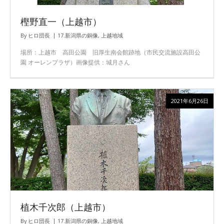
樫野直一（上越市）
By
ヒロ団長
17.新潟県の銅像
,
上越地域
場所：上越市 高田公園 旧厚生南会館跡地（市民交流施設高田公
園 オーレンプラザ）画像提供：城月さん
2021年6月26日
植木千次郎（上越市）
By
ヒロ団長
17.新潟県の銅像
,
上越地域