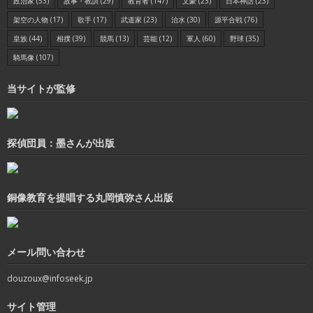
政治家
(53)
故事・教訓
(29)
教育者
(147)
文豪
(23)
日本神話
(23)
架空の人物
(17)
歌手
(17)
武道家
(23)
治水
(30)
源平合戦
(76)
皇族
(44)
相撲
(39)
競馬
(13)
芸能
(12)
軍人
(60)
野球
(35)
騎馬像
(107)
当サイトが監修
探偵団員：墨さんが出版
銅像教育を提唱する丸岡慎弥さん出版
メール問い合わせ
douzoux@infoseek.jp
サイト管理