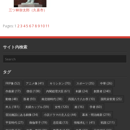
三ツ林弥太郎（久喜市）
Pages:
1
2
3
4
5
6
7
8
9
10
11
サイト内検索
タグ
FRP像
(52)
アニメ像
(41)
キリシタン
(70)
スポーツ
(35)
中華
(26)
作曲家
(17)
僧侶
(138)
内閣総理大臣
(61)
剣豪
(24)
創業者
(240)
動物
(48)
医者
(93)
南北朝時代
(38)
四国八十八か所
(10)
国民栄誉賞
(25)
外人
(181)
夫婦カップル
(59)
女性
(120)
姫
(16)
学者
(60)
宿泊施設にある銅像
(34)
小説ドラマの主人公
(44)
幕末・明治維新
(219)
平安時代
(27)
御伽草子
(19)
忠臣蔵
(13)
情報求む！
(41)
戦国
(211)