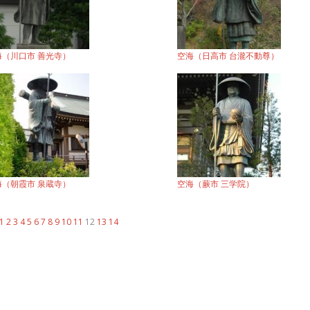
海（川口市 善光寺）
空海（日高市 台瀧不動尊）
海（朝霞市 泉蔵寺）
空海（蕨市 三学院）
1
2
3
4
5
6
7
8
9
10
11
12
13
14