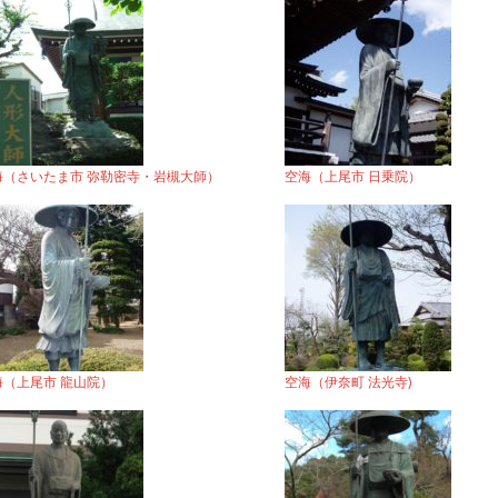
海（さいたま市 弥勒密寺・岩槻大師）
空海（上尾市 日乗院）
海（上尾市 龍山院）
空海（伊奈町 法光寺)