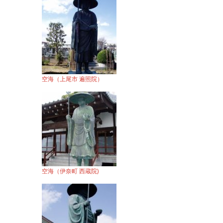
空海（上尾市 遍照院）
空海（伊奈町 西蔵院)