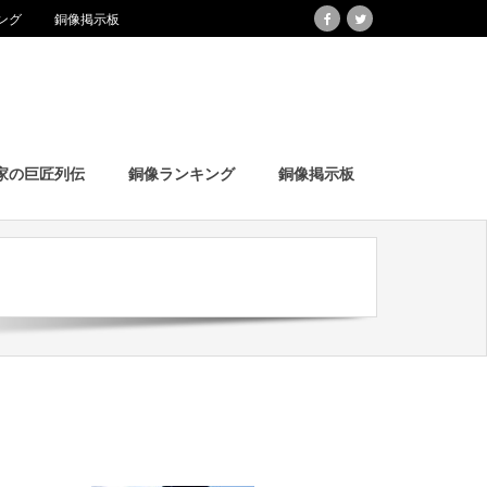
ング
銅像掲示板
家の巨匠列伝
銅像ランキング
銅像掲示板