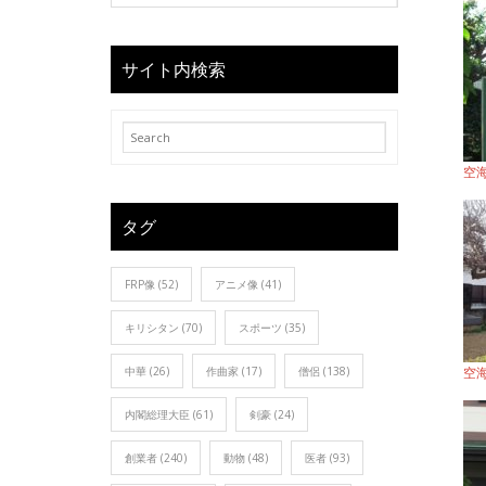
サイト内検索
空
タグ
FRP像
(52)
アニメ像
(41)
キリシタン
(70)
スポーツ
(35)
中華
(26)
作曲家
(17)
僧侶
(138)
空
内閣総理大臣
(61)
剣豪
(24)
創業者
(240)
動物
(48)
医者
(93)