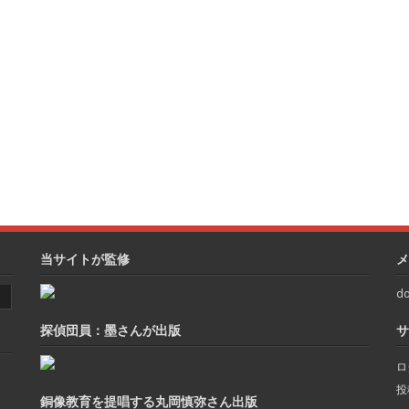
当サイトが監修
メ
do
探偵団員：墨さんが出版
サ
ロ
投
銅像教育を提唱する丸岡慎弥さん出版