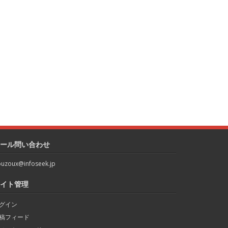
ール問い合わせ
uzoux@infoseek.jp
イト管理
グイン
稿フィード