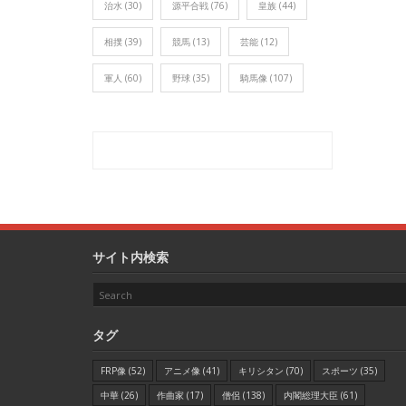
治水
(30)
源平合戦
(76)
皇族
(44)
相撲
(39)
競馬
(13)
芸能
(12)
軍人
(60)
野球
(35)
騎馬像
(107)
サイト内検索
タグ
FRP像
(52)
アニメ像
(41)
キリシタン
(70)
スポーツ
(35)
中華
(26)
作曲家
(17)
僧侶
(138)
内閣総理大臣
(61)