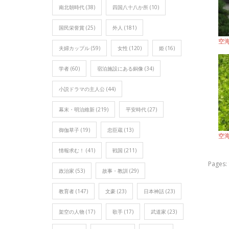
南北朝時代
(38)
四国八十八か所
(10)
国民栄誉賞
(25)
外人
(181)
空
夫婦カップル
(59)
女性
(120)
姫
(16)
学者
(60)
宿泊施設にある銅像
(34)
小説ドラマの主人公
(44)
幕末・明治維新
(219)
平安時代
(27)
御伽草子
(19)
忠臣蔵
(13)
空
情報求む！
(41)
戦国
(211)
Pages:
政治家
(53)
故事・教訓
(29)
教育者
(147)
文豪
(23)
日本神話
(23)
架空の人物
(17)
歌手
(17)
武道家
(23)