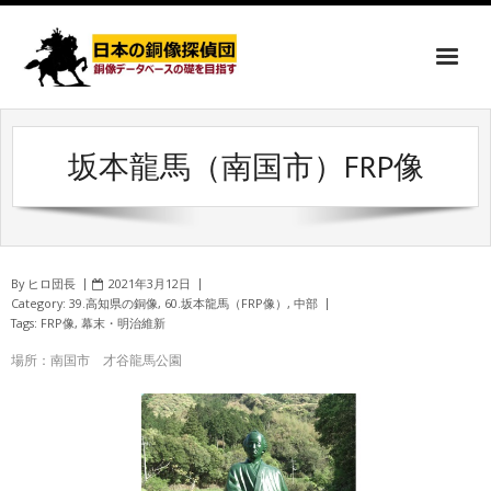
坂本龍馬（南国市）FRP像
By
ヒロ団長
2021年3月12日
Category:
39.高知県の銅像
,
60.坂本龍馬（FRP像）
,
中部
Tags:
FRP像
,
幕末・明治維新
場所：南国市 才谷龍馬公園