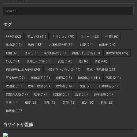
タグ
FRP像
(52)
アニメ像
(41)
キリシタン
(70)
スポーツ
(35)
中華
(26)
作曲家
(17)
僧侶
(138)
内閣総理大臣
(61)
剣豪
(24)
創業者
(240)
動物
(48)
医者
(93)
南北朝時代
(38)
四国八十八か所
(10)
国民栄誉賞
(25)
外人
(181)
夫婦カップル
(59)
女性
(120)
姫
(16)
学者
(60)
宿泊施設にある銅像
(34)
小説ドラマの主人公
(44)
幕末・明治維新
(219)
平安時代
(27)
御伽草子
(19)
忠臣蔵
(13)
情報求む！
(41)
戦国
(211)
政治家
(53)
故事・教訓
(29)
教育者
(147)
文豪
(23)
日本神話
(23)
架空の人物
(17)
歌手
(17)
武道家
(23)
治水
(30)
源平合戦
(76)
皇族
(44)
相撲
(39)
競馬
(13)
芸能
(12)
軍人
(60)
野球
(35)
騎馬像
(107)
当サイトが監修