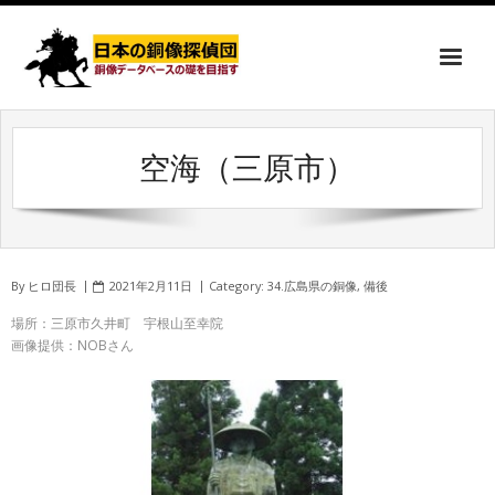
空海（三原市）
By
ヒロ団長
2021年2月11日
Category:
34.広島県の銅像
,
備後
場所：三原市久井町 宇根山至幸院
画像提供：NOBさん