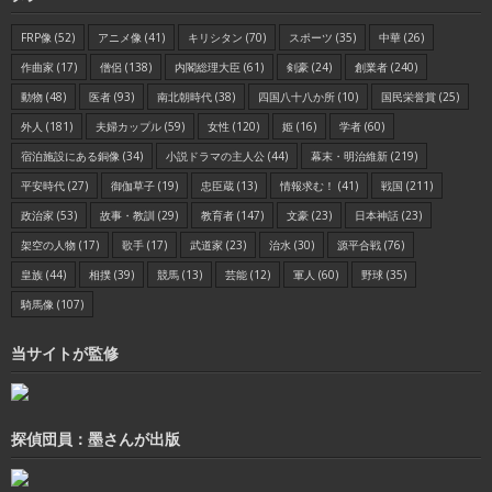
FRP像
(52)
アニメ像
(41)
キリシタン
(70)
スポーツ
(35)
中華
(26)
作曲家
(17)
僧侶
(138)
内閣総理大臣
(61)
剣豪
(24)
創業者
(240)
動物
(48)
医者
(93)
南北朝時代
(38)
四国八十八か所
(10)
国民栄誉賞
(25)
外人
(181)
夫婦カップル
(59)
女性
(120)
姫
(16)
学者
(60)
宿泊施設にある銅像
(34)
小説ドラマの主人公
(44)
幕末・明治維新
(219)
平安時代
(27)
御伽草子
(19)
忠臣蔵
(13)
情報求む！
(41)
戦国
(211)
政治家
(53)
故事・教訓
(29)
教育者
(147)
文豪
(23)
日本神話
(23)
架空の人物
(17)
歌手
(17)
武道家
(23)
治水
(30)
源平合戦
(76)
皇族
(44)
相撲
(39)
競馬
(13)
芸能
(12)
軍人
(60)
野球
(35)
騎馬像
(107)
当サイトが監修
探偵団員：墨さんが出版