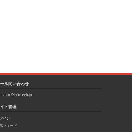
ール問い合わせ
uzoux@infoseek.jp
イト管理
グイン
稿フィード