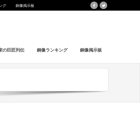
ング
銅像掲示板
家の巨匠列伝
銅像ランキング
銅像掲示板