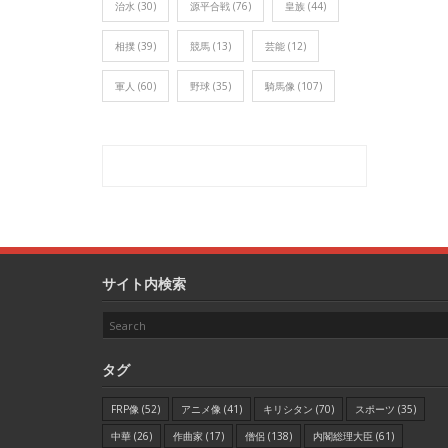
治水
(30)
源平合戦
(76)
皇族
(44)
相撲
(39)
競馬
(13)
芸能
(12)
軍人
(60)
野球
(35)
騎馬像
(107)
サイト内検索
タグ
FRP像
(52)
アニメ像
(41)
キリシタン
(70)
スポーツ
(35)
中華
(26)
作曲家
(17)
僧侶
(138)
内閣総理大臣
(61)