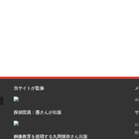
当サイトが監修
メ
do
探偵団員：墨さんが出版
サ
ロ
投
銅像教育を提唱する丸岡慎弥さん出版