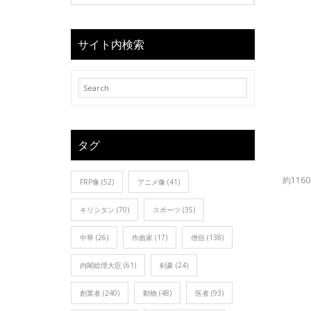
サイト内検索
タグ
約11
FRP像
(52)
アニメ像
(41)
キリシタン
(70)
スポーツ
(35)
中華
(26)
作曲家
(17)
僧侶
(138)
内閣総理大臣
(61)
剣豪
(24)
創業者
(240)
動物
(48)
医者
(93)