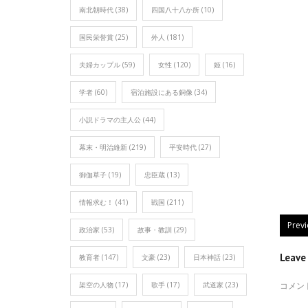
南北朝時代
(38)
四国八十八か所
(10)
国民栄誉賞
(25)
外人
(181)
夫婦カップル
(59)
女性
(120)
姫
(16)
学者
(60)
宿泊施設にある銅像
(34)
小説ドラマの主人公
(44)
幕末・明治維新
(219)
平安時代
(27)
御伽草子
(19)
忠臣蔵
(13)
情報求む！
(41)
戦国
(211)
Prev
政治家
(53)
故事・教訓
(29)
Leav
教育者
(147)
文豪
(23)
日本神話
(23)
架空の人物
(17)
歌手
(17)
武道家
(23)
コメン