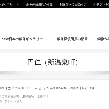
像ギャラリー
銅像探偵団員の部屋
銅像作家の巨匠列伝
銅像ランキ
new日本の銅像ギャラリー
銅像探偵団員の部屋
銅像作
円仁（新温泉町）
団長
2021年2月10日
Category:
27.兵庫県の銅像
,
但馬地域
Tags:
僧侶
美方郡新温泉町 湯村温泉 北駐車場
供：びがろうさん