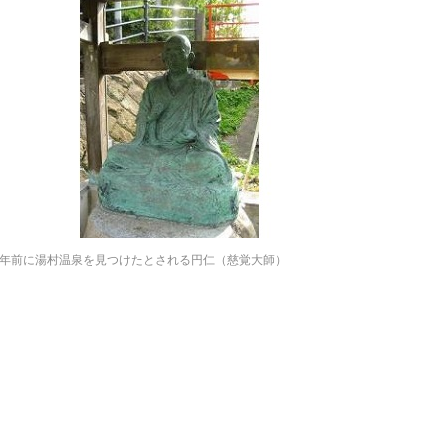
60年前に湯村温泉を見つけたとされる円仁（慈覚大師）