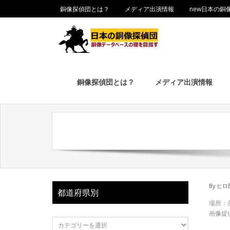
銅像探偵団とは？
メディア出演情報
new日本の銅
銅像探偵団とは？
メディア出演情報
By
ヒロ
都道府県別
場所：
画像提